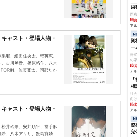
歯
医
時給
アル
N
』キャスト・登場人物・
資
ー
株式
原果耶、細田佳央太、韓英恵、
の
作、古川琴音、篠原悠伸、八木
時給
ub、PORIN、佐藤寛太、岡部たか
アル
「
相
社
向け
時給
』キャスト・登場人物・
アル
N
資
、松井玲奈、安井順平、冨手麻
完
航希、八木アリサ、飯島寛騎