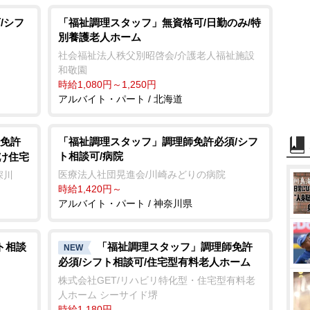
/シフ
「福祉調理スタッフ」無資格可/日勤のみ/特
別養護老人ホーム
社会福祉法人秩父別昭啓会/介護老人福祉施設
和敬園
時給1,080円～1,250円
アルバイト・パート / 北海道
免許
「福祉調理スタッフ」調理師免許必須/シフ
ト相談可/病院
向け住宅
医療法人社団晃進会/川崎みどりの病院
深川
時給1,420円～
アルバイト・パート / 神奈川県
ト相談
「福祉調理スタッフ」調理師免許
NEW
必須/シフト相談可/住宅型有料老人ホーム
株式会社GET/リハビリ特化型・住宅型有料老
人ホーム シーサイド堺
時給1,180円