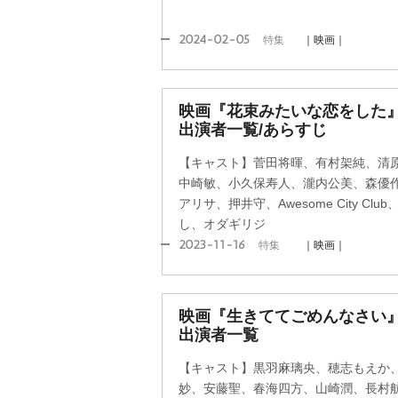
2024-02-05
特集
｜映画｜
映画『花束みたいな恋をした
出演者一覧/あらすじ
【キャスト】菅田将暉、有村架純、清
中崎敏、小久保寿人、瀧内公美、森優
アリサ、押井守、Awesome City Cl
し、オダギリジ
2023-11-16
特集
｜映画｜
映画『生きててごめんなさい
出演者一覧
【キャスト】黒羽麻璃央、穂志もえか
妙、安藤聖、春海四方、山崎潤、長村