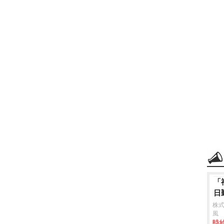
「
日
株式
風
時給