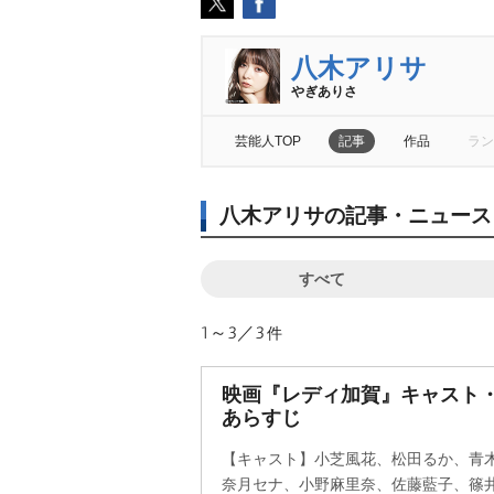
八木アリサ
ぎありさ
芸能人TOP
記事
作品
ラン
八木アリサの記事・ニュース
すべて
1～3／3
件
映画『レディ加賀』キャスト・
あらすじ
【キャスト】小芝風花、松田るか、青
奈月セナ、小野麻里奈、佐藤藍子、篠