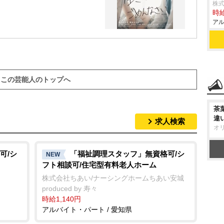
株
時給
アル
この芸能人のトップへ
茶
違
求人検索
オ
可/シ
「福祉調理スタッフ」無資格可/シ
NEW
フト相談可/住宅型有料老人ホーム
株式会社ちあい/ナーシングホームちあい安城
produced by 寿々
時給1,140円
アルバイト・パート / 愛知県