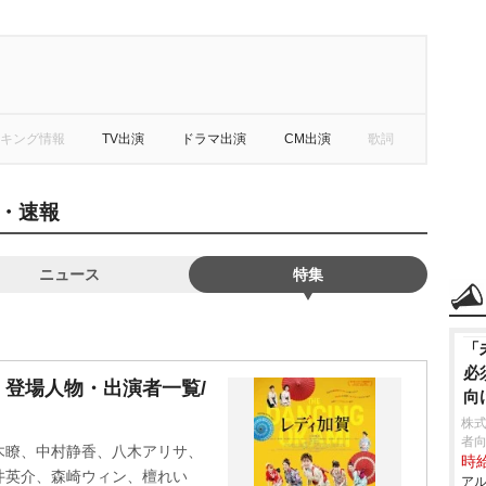
キング情報
TV出演
ドラマ出演
CM出演
歌詞
・速報
ニュース
特集
「
必
登場人物・出演者一覧/
向
株
者向
木瞭、中村静香、八木アリサ、
時給
井英介、森崎ウィン、檀れい
アル