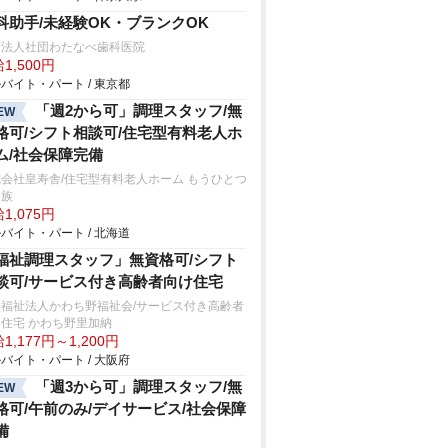
科助手/未経験OK・ブランクOK
療法人社団わたなべ歯科医院
1,500円
バイト・パート / 東京都
「週2から可」調理スタッフ/無
EW
格可/シフト相談可/住宅型有料老人ホ
ム/社会保障完備
会社皇寿舎/住宅型有料老人ホーム もうひとつ
家族
1,075円
バイト・パート / 北海道
福祉調理スタッフ」無資格可/シフト
談可/サービス付き高齢者向け住宅
会福祉法人かわち野福祉会/サービス付き高齢者
住宅 かわち野里加納
1,177円～1,200円
バイト・パート / 大阪府
「週3から可」調理スタッフ/無
EW
格可/午前のみ/デイサービス/社会保障
備