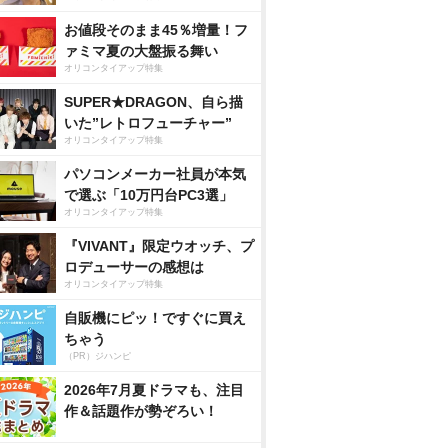
お値段そのまま45％増量！フ
ァミマ夏の大盤振る舞い
オリコンタイアップ特集
SUPER★DRAGON、自ら描
いた”レトロフューチャー”
オリコンタイアップ特集
パソコンメーカー社員が本気
で選ぶ「10万円台PC3選」
オリコンタイアップ特集
『VIVANT』限定ウオッチ、プ
ロデューサーの感想は
オリコンタイアップ特集
自販機にピッ！ですぐに買え
ちゃう
（PR）ジハンピ
2026年7月夏ドラマも、注目
作＆話題作が勢ぞろい！