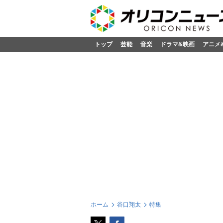
トップ
芸能
音楽
ドラマ&映画
アニメ
ホーム
谷口翔太
特集