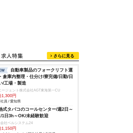
さらに見る
自動車製品のフォークリフト運
EW
・倉庫内整理・仕分け/寮完備/日勤/日
い/工場・製造
エージェント株式会社AGT東海第一CU
1,300円
社員 / 愛知県
熱式タバコのコールセンター/週2日～
K/1日3h～OK/未経験歓迎
会社ベルシステム24
1,150円