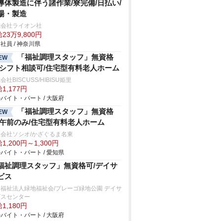
導体製造に伴う諸作業/寮完備/日払い/
場・製造
式会社ライオン社
23万9,800円
社員 / 神奈川県
「福祉調理スタッフ」無資格
EW
/シフト相談可/住宅型有料老人ホーム
会社BISCUSS/HIBISU姫里
1,177円
バイト・パート / 大阪府
「福祉調理スタッフ」無資格
EW
/午前のみ/住宅型有料老人ホーム
会社ソシオ/かざぐるま名東
1,200円～1,300円
バイト・パート / 愛知県
福祉調理スタッフ」無資格可/デイサ
ビス
福祉法人緑地福祉会/プレーゴ緑地公園 デイサ
ビスセンター
1,180円
バイト・パート / 大阪府