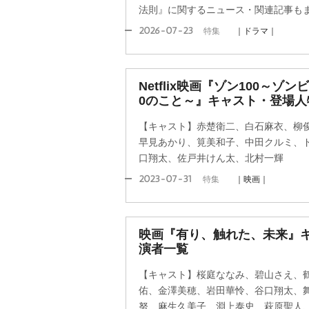
法則』に関するニュース・関連記事も
2026-07-23
特集
｜ドラマ｜
Netflix映画『ゾン100～ゾ
0のこと～』キャスト・登場人
【キャスト】赤楚衛二、白石麻衣、柳
早見あかり、筧美和子、中田クルミ、
口翔太、佐戸井けん太、北村一輝
2023-07-31
特集
｜映画｜
映画『有り、触れた、未来』
演者一覧
【キャスト】桜庭ななみ、碧山さえ、
佑、金澤美穂、岩田華怜、谷口翔太、
努、麻生久美子、淵上泰史、萩原聖人