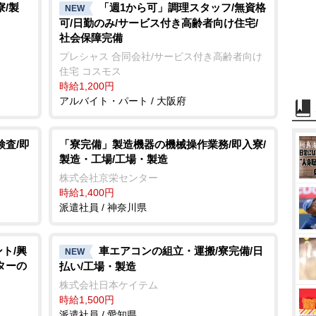
/製
「週1から可」調理スタッフ/無資格
NEW
可/日勤のみ/サービス付き高齢者向け住宅/
社会保障完備
プレシャス 合同会社/サービス付き高齢者向け
住宅 コスモス
時給1,200円
アルバイト・パート / 大阪府
検査/即
「寮完備」製造機器の機械操作業務/即入寮/
製造・工場/工場・製造
株式会社京栄センター
時給1,400円
派遣社員 / 神奈川県
ト/興
車エアコンの組立・運搬/寮完備/日
NEW
ターの
払い/工場・製造
株式会社日本ケイテム
時給1,500円
派遣社員 / 愛知県