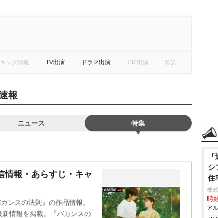
キング情報
TV出演
ドラマ出演
CM出演
歌詞
速報
ニュース
特集
「
シ
信情報・あらすじ・キャ
住
株式
時給
『バカンスの法則』の作品情報。
アル
最新情報を掲載。『バカンスの