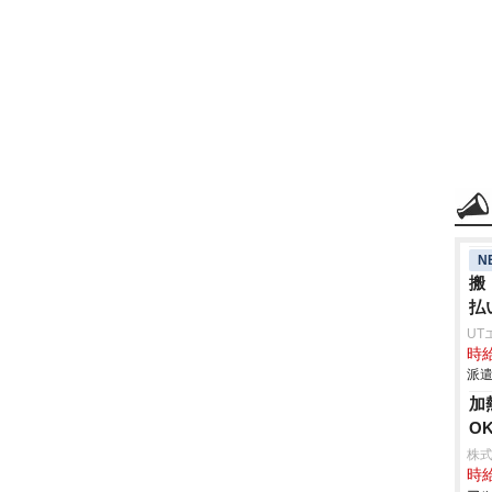
N
搬
払
UT
時給
派遣
加
O
株式
時給