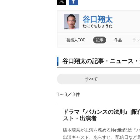
谷口翔太
たにぐちしょうた
芸能人TOP
記事
作品
ラン
谷口翔太の記事・ニュース・
すべて
1～3／3
件
ドラマ『バカンスの法則』|配
スト・出演者
橋本環奈が主演を務めるNetflix配信
出演キャスト、あらすじ、配信日など