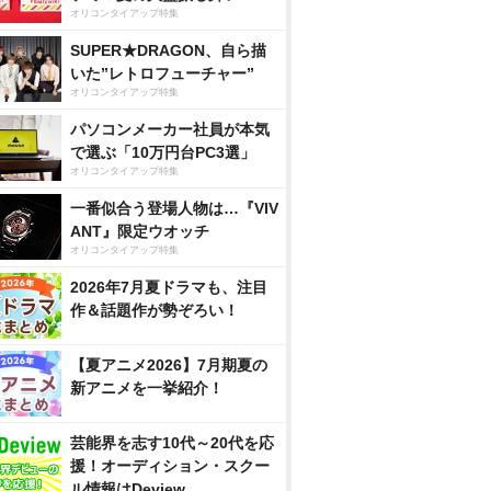
オリコンタイアップ特集
SUPER★DRAGON、自ら描
いた”レトロフューチャー”
オリコンタイアップ特集
パソコンメーカー社員が本気
で選ぶ「10万円台PC3選」
オリコンタイアップ特集
一番似合う登場人物は…『VIV
ANT』限定ウオッチ
オリコンタイアップ特集
2026年7月夏ドラマも、注目
作＆話題作が勢ぞろい！
【夏アニメ2026】7月期夏の
新アニメを一挙紹介！
芸能界を志す10代～20代を応
援！オーディション・スクー
ル情報はDeview