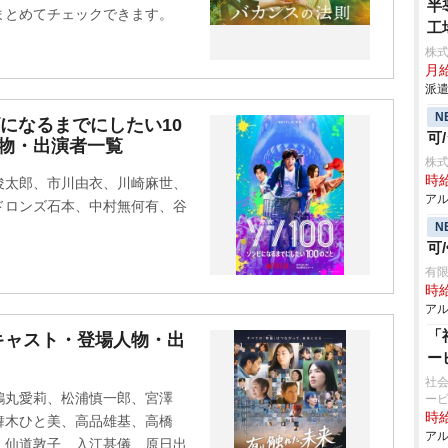
半
まとめてチェックできます。
工
株
月給
派遣
N
ンビになるまでにしたい10
可
物・出演者一覧
株式
時給
俊太郎、市川由衣、川崎麻世、
アル
ドロンズ石本、中村無何有、谷
N
可
有限
時給
アル
「
キャスト・登場人物・出
ー
社会
鶴丸愛莉、松浦慎一郎、宮澤
ー
時給
舞木ひと美、高品雄基、高橋
アル
、仙道敦子、入江甚儀、原日出