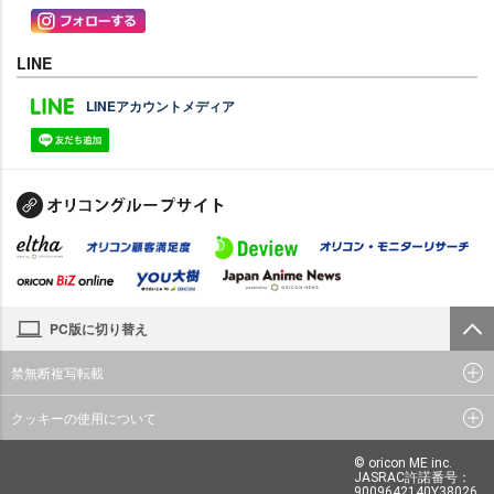
LINE
LINEアカウントメディア
PC版に切り替え
禁無断複写転載
クッキーの使用について
© oricon ME inc.
JASRAC許諾番号：
9009642140Y38026