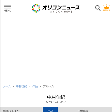
ホーム
中村佳紀
作品
アルバム
中村佳紀
なかむらよしのり
芸能人TOP
作品
TV出演