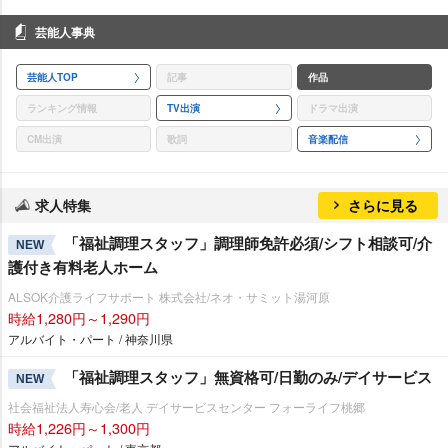
芸能人事典
芸能人TOP
記事
作品
ランキング情報
TV出演
ドラマ出演
CM出演
歌詞
音楽配信
求人特集
さらに見る
「福祉調理スタッフ」調理師免許必須/シフト相談可/介
NEW
護付き有料老人ホーム
ALSOK介護ライフサポート 株式会社/ネオ・サミット湯河原
時給1,280円～1,290円
アルバイト・パート / 神奈川県
「福祉調理スタッフ」無資格可/日勤のみ/デイサービス
NEW
社会福祉法人寿心会/老人 デイサービスセンター フォーライフ桃郷
時給1,226円～1,300円