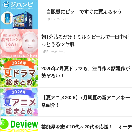
自販機にピッ！ですぐに買えちゃう
（PR）ジハンピ
朝1分貼るだけ！ミルクピールで一日中ず
っとうるツヤ肌
（PR）サボリーノ
2026年7月夏ドラマも、注目作＆話題作が
勢ぞろい！
【夏アニメ2026】7月期夏の新アニメを一
挙紹介！
芸能界を志す10代～20代を応援！ オーデ