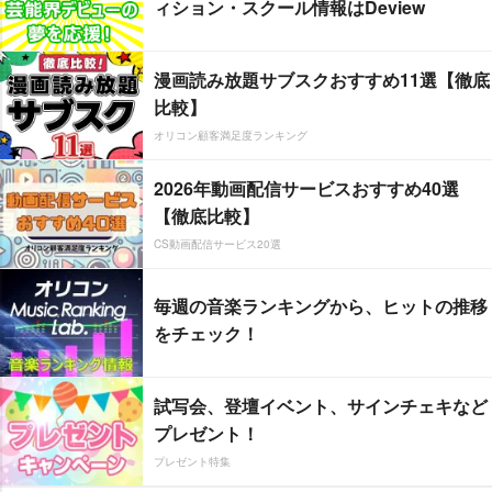
ィション・スクール情報はDeview
漫画読み放題サブスクおすすめ11選【徹底
比較】
オリコン顧客満足度ランキング
2026年動画配信サービスおすすめ40選
【徹底比較】
CS動画配信サービス20選
毎週の音楽ランキングから、ヒットの推移
をチェック！
試写会、登壇イベント、サインチェキなど
プレゼント！
プレゼント特集