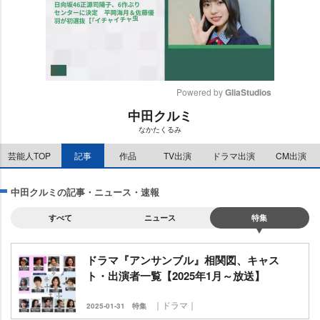
Powered by 
GliaStudios
中田クルミ
M
なかたくるみ
u
t
芸能人TOP
記事
作品
TV出演
ドラマ出演
CM出演
e
中田クルミの記事・ニュース・速報
すべて
ニュース
特集
ドラマ『アンサンブル』相関図、キャス
ト・出演者一覧【2025年1月～放送】
｜ドラマ｜
2025-01-31
特集