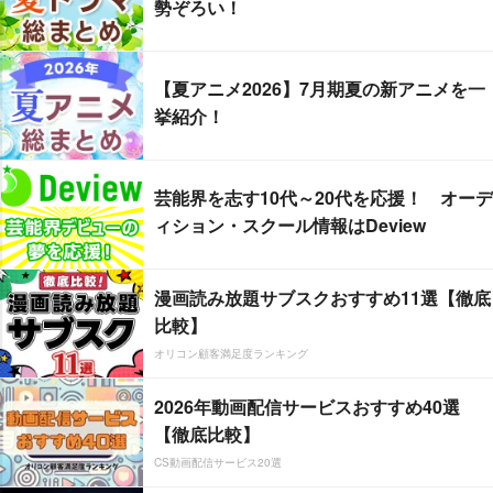
勢ぞろい！
【夏アニメ2026】7月期夏の新アニメを一
挙紹介！
芸能界を志す10代～20代を応援！ オーデ
ィション・スクール情報はDeview
漫画読み放題サブスクおすすめ11選【徹底
比較】
オリコン顧客満足度ランキング
2026年動画配信サービスおすすめ40選
【徹底比較】
CS動画配信サービス20選