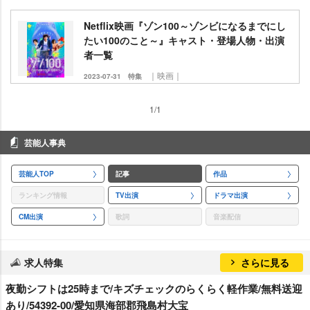
Netflix映画『ゾン100～ゾンビになるまでにし
たい100のこと～』キャスト・登場人物・出演
者一覧
｜映画｜
2023-07-31
特集
1/1
芸能人事典
芸能人TOP
記事
作品
ランキング情報
TV出演
ドラマ出演
CM出演
歌詞
音楽配信
求人特集
さらに見る
夜勤シフトは25時まで/キズチェックのらくらく軽作業/無料送迎
あり/54392-00/愛知県海部郡飛島村大宝