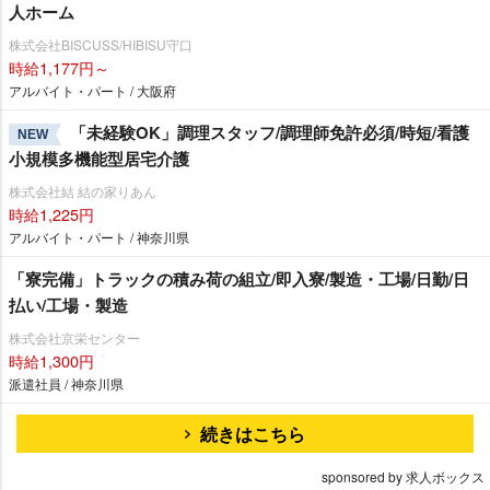
人ホーム
株式会社BISCUSS/HIBISU守口
時給1,177円～
アルバイト・パート / 大阪府
「未経験OK」調理スタッフ/調理師免許必須/時短/看護
NEW
小規模多機能型居宅介護
株式会社結 結の家りあん
時給1,225円
アルバイト・パート / 神奈川県
「寮完備」トラックの積み荷の組立/即入寮/製造・工場/日勤/日
払い/工場・製造
株式会社京栄センター
時給1,300円
派遣社員 / 神奈川県
続きはこちら
sponsored by 求人ボックス