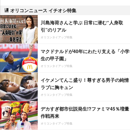
オリコンニュース イチオシ特集
川島海荷さんと学ぶ 日常に潜む“人身取
引”のリアル
オリコンタイアップ特集
マクドナルドが40年にわたり支える「小学
生の甲子園」
オリコンタイアップ特集
イケメンてんこ盛り！尊すぎる男子の純情
ラブに胸キュン
オリコンタイアップ特集
デカすぎ都市伝説発生!?ファミマ45％増量
作戦再来
オリコンタイアップ特集