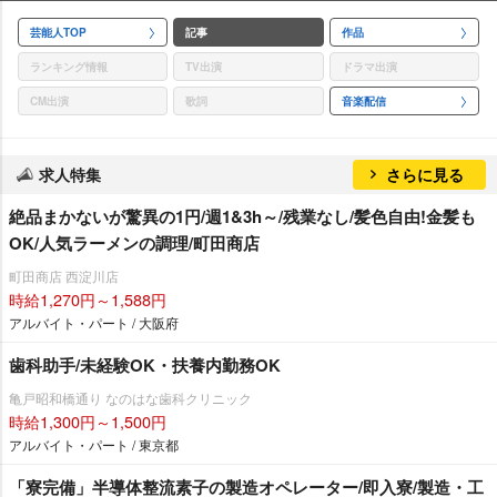
芸能人TOP
記事
作品
ランキング情報
TV出演
ドラマ出演
CM出演
歌詞
音楽配信
求人特集
さらに見る
絶品まかないが驚異の1円/週1&3h～/残業なし/髪色自由!金髪も
OK/人気ラーメンの調理/町田商店
町田商店 西淀川店
時給1,270円～1,588円
アルバイト・パート / 大阪府
歯科助手/未経験OK・扶養内勤務OK
亀戸昭和橋通り なのはな歯科クリニック
時給1,300円～1,500円
アルバイト・パート / 東京都
「寮完備」半導体整流素子の製造オペレーター/即入寮/製造・工