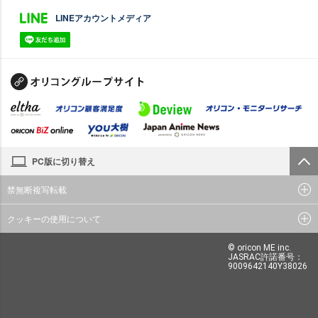
LINEアカウントメディア
PC版に切り替え
禁無断複写転載
クッキーの使用について
© oricon ME inc.
JASRAC許諾番号：
9009642140Y38026