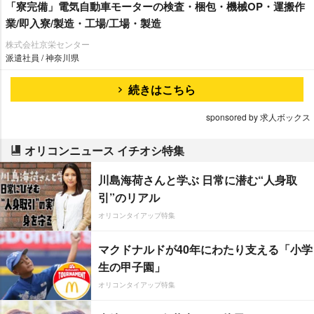
「寮完備」電気自動車モーターの検査・梱包・機械OP・運搬作
業/即入寮/製造・工場/工場・製造
株式会社京栄センター
派遣社員 / 神奈川県
続きはこちら
sponsored by 求人ボックス
オリコンニュース イチオシ特集
川島海荷さんと学ぶ 日常に潜む“人身取
引”のリアル
オリコンタイアップ特集
マクドナルドが40年にわたり支える「小学
生の甲子園」
オリコンタイアップ特集