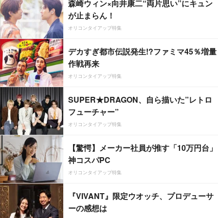
森崎ウィン×向井康二“両片思い”にキュン
が止まらん！
オリコンタイアップ特集
デカすぎ都市伝説発生!?ファミマ45％増量
作戦再来
オリコンタイアップ特集
SUPER★DRAGON、自ら描いた”レトロ
フューチャー”
オリコンタイアップ特集
【驚愕】メーカー社員が推す「10万円台」
神コスパPC
オリコンタイアップ特集
『VIVANT』限定ウオッチ、プロデューサ
ーの感想は