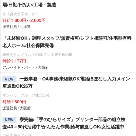
場/日勤/日払い/工場・製造
株式会社京栄センター
時給1,600円～2,000円
派遣社員 / 北海道
「未経験OK」調理スタッフ/無資格可/シフト相談可/住宅型有料
老人ホーム/社会保障完備
株式会社エメラルドの郷/プレタ豊中桜の町
時給1,177円
アルバイト・パート / 大阪府
一般事務・OA事務/未経験OK電話ほぼなし入力メイン
NEW
車通勤OK26万
マンパワーグループ株式会社
時給1,600円～
派遣社員 / 大阪府
寮完備/「手のひらサイズ」プリンター部品の組立検
NEW
査/40～50代活躍中/かんたん作業/給与前渡しOK/女性活躍中
日総工産株式会社