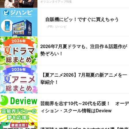
オリコンタイアップ特集
自販機にピッ！ですぐに買えちゃう
（PR）ジハンピ
2026年7月夏ドラマも、注目作＆話題作が
勢ぞろい！
【夏アニメ2026】7月期夏の新アニメを一
挙紹介！
芸能界を志す10代～20代を応援！ オーデ
ィション・スクール情報はDeview