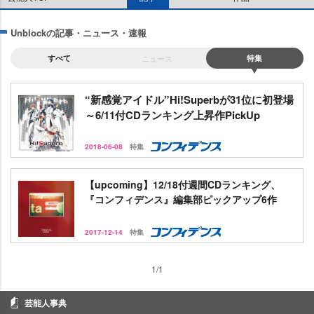
Unblockの記事・ニュース・速報
すべて
ニュース
特集
“新感覚アイドル”Hi!Superbが31位に初登場
～6/11付CDランキング上昇作PickUp
2018-06-08
特集
【upcoming】12/18付週間CDランキング、
『コンフィデンス』編集部ピックアップ6作
2017-12-14
特集
1/1
芸能人事典