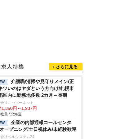
さらに見る
介護職/清掃や見守りメイン/正
EW
キツいのはヤダという方向け/札幌市
稲区内に勤務地多数 2カ月～長期
式会社ニッソーネット
1,350円～1,937円
社員 / 北海道
企業の内部通報コールセンタ
EW
/オープニング/土日祝休み/未経験歓迎
会社ベルシステム24