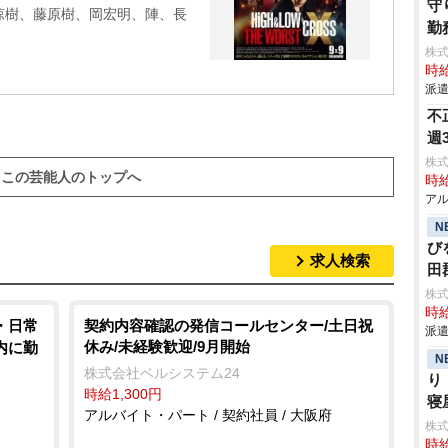
守
涼樹、藤原樹、岡宏明、陣、長
勤
株
時給
派遣
不
週
株式
この芸能人のトップへ
時給
アル
N
び
求人検索
田
株
時給
・日常
契約内容確認の発信コールセンター/土日祝
派遣
休み/未経験歓迎/9月開始
内に勤
N
株式会社ベルシステム24
り
時給1,300円
寝
アルバイト・パート / 契約社員 / 大阪府
株
時給