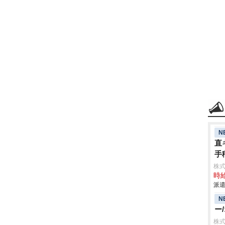
N
直
手
株
時給
派遣
N
ー
株式