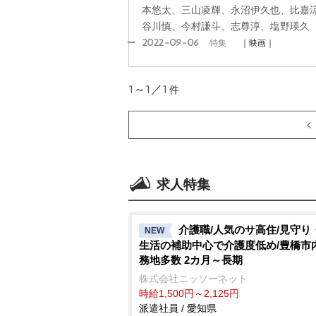
本悠太、三山凌輝、永沼伊久也、比嘉
谷川慎、今村謙斗、志尊淳、塩野瑛久
2022-09-06
特集
｜映画｜
1～1／1
件
求人特集
介護職/人気のサ高住/見守り
NEW
生活の補助中心で介護度低め/豊橋市
務地多数 2カ月～長期
株式会社ニッソーネット
時給1,500円～2,125円
派遣社員 / 愛知県