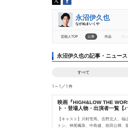
永沼伊久也
ながぬまいく
芸能人TOP
記事
作品
ラン
永沼伊久也の記事・ニュース
すべて
1～1／1
件
映画『HiGH&LOW THE WO
ト・登場人物・出演者一覧【
【キャスト】川村壱馬、吉野北人、福
トシ、神尾楓珠、中島健、前田公輝、