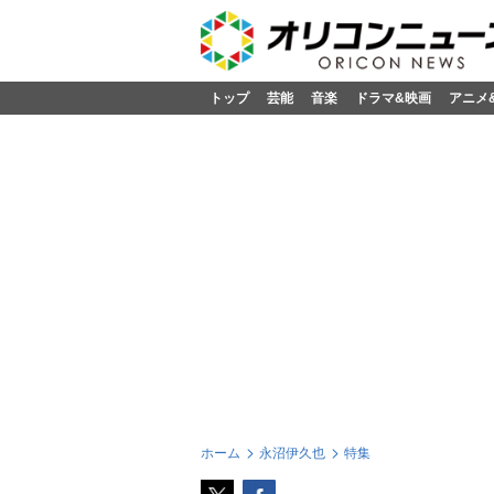
トップ
芸能
音楽
ドラマ&映画
アニメ
ホーム
永沼伊久也
特集