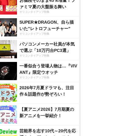
お値段そのまま45％増量！フ
ァミマ夏の大盤振る舞い
オリコンタイアップ特集
SUPER★DRAGON、自ら描
いた”レトロフューチャー”
オリコンタイアップ特集
パソコンメーカー社員が本気
で選ぶ「10万円台PC3選」
オリコンタイアップ特集
一番似合う登場人物は…『VIV
ANT』限定ウオッチ
オリコンタイアップ特集
2026年7月夏ドラマも、注目
作＆話題作が勢ぞろい！
【夏アニメ2026】7月期夏の
新アニメを一挙紹介！
芸能界を志す10代～20代を応