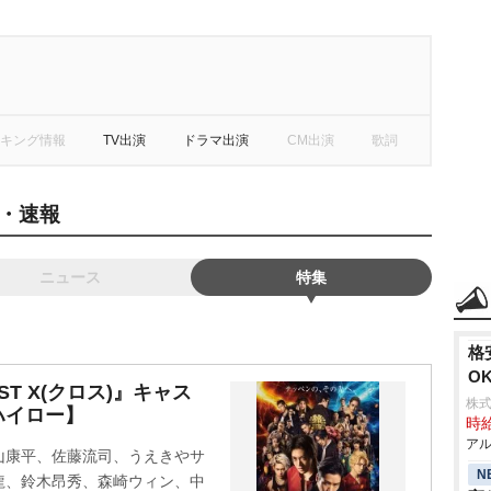
キング情報
TV出演
ドラマ出演
CM出演
歌詞
・速報
ニュース
特集
格
O
RST X(クロス)』キャス
株式
ハイロー】
時給
アル
山康平、佐藤流司、うえきやサ
N
龍、鈴木昂秀、森崎ウィン、中