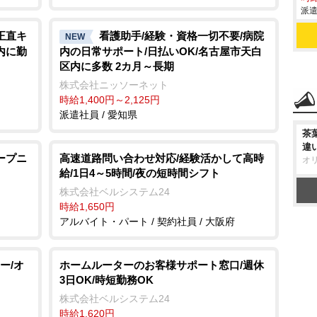
派遣
正直キ
看護助手/経験・資格一切不要/病院
NEW
内に勤
内の日常サポート/日払いOK/名古屋市天白
区内に多数 2カ月～長期
株式会社ニッソーネット
時給1,400円～2,125円
派遣社員 / 愛知県
茶
違
ープニ
高速道路問い合わせ対応/経験活かして高時
オ
給/1日4～5時間/夜の短時間シフト
株式会社ベルシステム24
時給1,650円
アルバイト・パート / 契約社員 / 大阪府
ー/オ
ホームルーターのお客様サポート窓口/週休
3日OK/時短勤務OK
株式会社ベルシステム24
時給1,620円