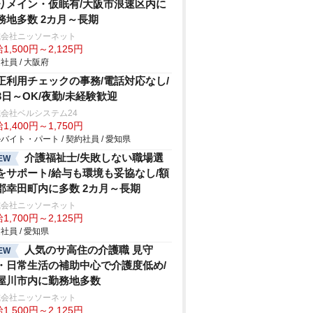
りメイン・仮眠有/大阪市浪速区内に
務地多数 2カ月～長期
式会社ニッソーネット
1,500円～2,125円
社員 / 大阪府
正利用チェックの事務/電話対応なし/
3日～OK/夜勤/未経験歓迎
会社ベルシステム24
1,400円～1,750円
バイト・パート / 契約社員 / 愛知県
介護福祉士/失敗しない職場選
EW
をサポート/給与も環境も妥協なし/額
郡幸田町内に多数 2カ月～長期
式会社ニッソーネット
1,700円～2,125円
社員 / 愛知県
人気のサ高住の介護職 見守
EW
・日常生活の補助中心で介護度低め/
屋川市内に勤務地多数
式会社ニッソーネット
1,500円～2,125円