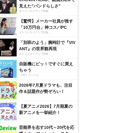
見えた”バンドらしさ”
オリコンタイアップ特集
【驚愕】メーカー社員が推す
「10万円台」神コスパPC
オリコンタイアップ特集
「別班のよう」腕時計で『VIV
ANT』の世界観再現
オリコンタイアップ特集
自販機にピッ！ですぐに買え
ちゃう
（PR）ジハンピ
2026年7月夏ドラマも、注目
作＆話題作が勢ぞろい！
【夏アニメ2026】7月期夏の
新アニメを一挙紹介！
芸能界を志す10代～20代を応