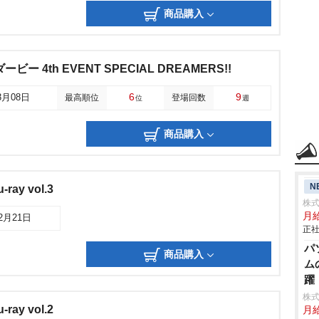
商品購入
ー 4th EVENT SPECIAL DREAMERS!!
6
9
3月08日
最高順位
登場回数
位
週
商品購入
N
-ray vol.3
株
月給
12月21日
正社
パ
商品購入
ム
躍
株式
-ray vol.2
月