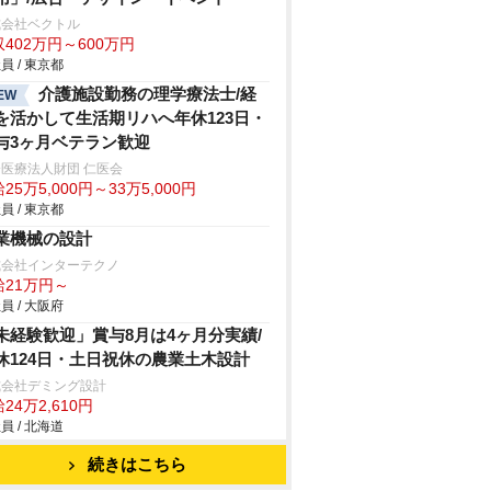
式会社ベクトル
402万円～600万円
員 / 東京都
介護施設勤務の理学療法士/経
EW
を活かして生活期リハへ年休123日・
与3ヶ月ベテラン歓迎
医療法人財団 仁医会
25万5,000円～33万5,000円
員 / 東京都
業機械の設計
式会社インターテクノ
給21万円～
員 / 大阪府
未経験歓迎」賞与8月は4ヶ月分実績/
休124日・土日祝休の農業土木設計
式会社デミング設計
24万2,610円
員 / 北海道
続きはこちら