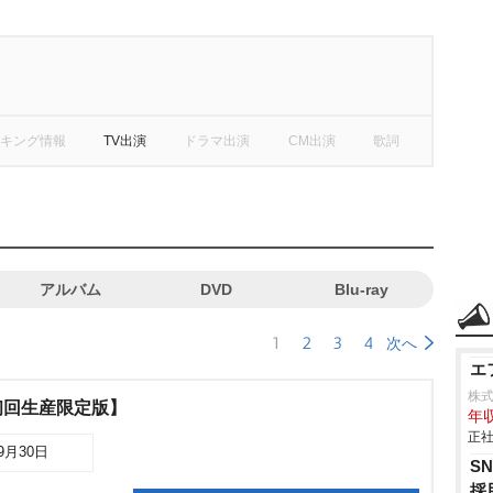
キング情報
TV出演
ドラマ出演
CM出演
歌詞
アルバム
DVD
Blu-ray
1
2
3
4
次へ
エ
株
初回生産限定版】
年収
正社
09月30日
S
採