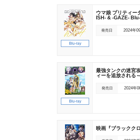
ウマ娘 プリティーダービ
ISH- & -GAZE- Blu
発売日
2024年0
Blu-ray
最強タンクの迷宮攻
ィーを追放される～ Bl
発売日
2024年
Blu-ray
映画『ブラッククロ