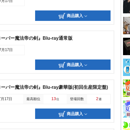
07月17日
商品購入
バー魔法帝の剣』Blu-ray通常版
07月17日
商品購入
バー魔法帝の剣』Blu-ray豪華版(初回生産限定盤)
13
2
7月17日
最高順位
登場回数
位
週
商品購入