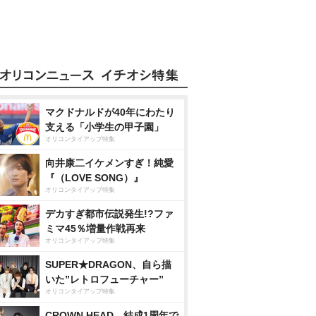
マクドナルドが40年にわたり
支える「小学生の甲子園」
オリコンタイアップ特集
向井康二イケメンすぎ！純愛
『（LOVE SONG）』
オリコンタイアップ特集
デカすぎ都市伝説発生!?ファ
ミマ45％増量作戦再来
オリコンタイアップ特集
SUPER★DRAGON、自ら描
いた”レトロフューチャー”
オリコンタイアップ特集
CROWN HEAD、結成1周年で