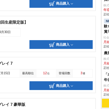
商品購入
株
年収
正社
N
初回生産限定版】
験
賞
09月30日
社会
月給
商品購入
正社
農
株
レイ 7
月
正社
12
3
7月15日
最高順位
登場回数
位
週
「
年
商品購入
株
月給
正社
レイ 7 豪華版