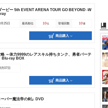
ー 5th EVENT ARENA TOUR GO BEYOND -W
-ray
10
10
9月25日
最高順位
登場回数
位
週
商品購入
略 ～体力9999のレアスキル持ちタンク、勇者パーテ
u-ray BOX
08月07日
商品購入
ーバー魔法帝の剣』DVD