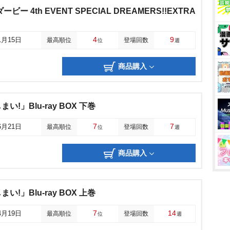
ー 4th EVENT SPECIAL DREAMERS!!EXTRA
4
9
1月15日
最高順位
登場回数
位
週
商品購入
!」Blu-ray BOX 下巻
7
7
6月21日
最高順位
登場回数
位
週
商品購入
!」Blu-ray BOX 上巻
7
14
4月19日
最高順位
登場回数
位
週