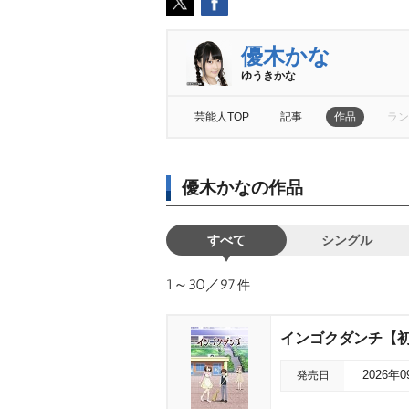
優木かな
ゆうきかな
芸能人TOP
記事
作品
ラン
優木かなの作品
すべて
シングル
1～30／97
件
インゴクダンチ【
発売日
2026年