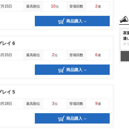
10
2
7月15日
最高順位
登場回数
位
週
商品購入
茶
違
レイ 6
オ
2
6
4月15日
最高順位
登場回数
位
週
商品購入
レイ 5
3
9
3月18日
最高順位
登場回数
位
週
商品購入