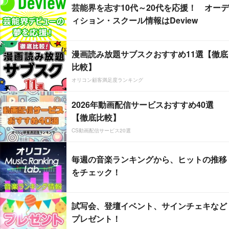
芸能界を志す10代～20代を応援！ オーデ
ィション・スクール情報はDeview
漫画読み放題サブスクおすすめ11選【徹底
比較】
オリコン顧客満足度ランキング
2026年動画配信サービスおすすめ40選
【徹底比較】
CS動画配信サービス20選
毎週の音楽ランキングから、ヒットの推移
をチェック！
試写会、登壇イベント、サインチェキなど
プレゼント！