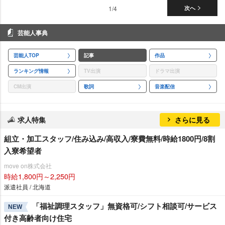
1/4
次へ
芸能人事典
芸能人TOP
記事
作品
ランキング情報
TV出演
ドラマ出演
CM出演
歌詞
音楽配信
求人特集
さらに見る
組立・加工スタッフ/住み込み/高収入/寮費無料/時給1800円/8割
入寮希望者
move on株式会社
時給1,800円～2,250円
派遣社員 / 北海道
「福祉調理スタッフ」無資格可/シフト相談可/サービス
NEW
付き高齢者向け住宅