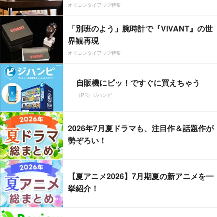
オリコンタイアップ特集
「別班のよう」腕時計で『VIVANT』の世
界観再現
オリコンタイアップ特集
自販機にピッ！ですぐに買えちゃう
（PR）ジハンピ
2026年7月夏ドラマも、注目作＆話題作が
勢ぞろい！
【夏アニメ2026】7月期夏の新アニメを一
挙紹介！