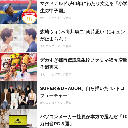
マクドナルドが40年にわたり支える「小学
生の甲子園」
オリコンタイアップ特集
森崎ウィン×向井康二“両片思い”にキュン
が止まらん！
オリコンタイアップ特集
デカすぎ都市伝説発生!?ファミマ45％増量
作戦再来
オリコンタイアップ特集
SUPER★DRAGON、自ら描いた”レトロ
フューチャー”
オリコンタイアップ特集
パソコンメーカー社員が本気で選んだ「10
万円台PC３選」