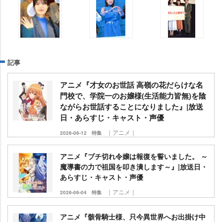
記事
アニメ『才女のお世話 高嶺の花だらけな名
門校で、学院一のお嬢様(生活能力皆無)を陰
ながらお世話することになりました』|放送
日・あらすじ・キャスト・声優
｜アニメ｜
2026-06-12
特集
アニメ『ブチ切れ令嬢は報復を誓いました。 ～
魔導書の力で祖国を叩き潰します～』|放送日・
あらすじ・キャスト・声優
｜アニメ｜
2026-06-04
特集
アニメ『骸骨騎士様、只今異世界へお出掛け中