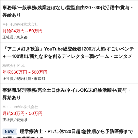
事務職/一般事務/残業ほぼなし/髪型自由/20～30代活躍中/賞与・
昇給あり
MeilleureVie株式会社
月給24万円～50万円
正社員 / 東京都
「アニメ好き歓迎」YouTube総登録者1200万人超/すごいベンチ
ャー100選出/新たなIPを創るディレクター職/ゲーム・エンタメ
株式会社Plott
年収360万円～500万円
正社員 / 契約社員 / 東京都
事務職/経理事務/完全土日休み/ネイルOK/未経験活躍中/賞与・
昇給あり
MeilleureVie株式会社
月給23万円～50万円
正社員 / 愛知県
理学療法士・PT/年休120日超!急性期から予防医療まで
NEW