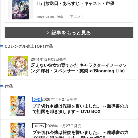
II』|放送日・あらすじ・キャスト・声優
｜アニメ｜
2026-05-28
特集
記事をもっと見る
CDシングル売上TOP1作品
2014年12月03日発売
冴えない彼女の育てかた キャラクターイメージソ
ング 澤村・スペンサー・英梨々(Blooming Lily)
作品
2026年11月27日発売
DVD
ブチ切れ令嬢は報復を誓いました。 ～魔導書の力
で祖国を叩き潰します～ DVD BOX
2026年11月27日発売
Blu-ray
ブチ切れ令嬢は報復を誓いました。 ～魔導書の力
で祖国を叩き潰します～ Blu-rayBOX