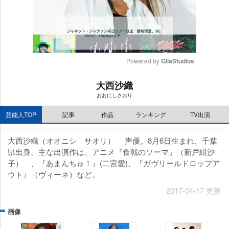
Powered by 
GliaStudios
M
大西沙織
u
おおにしさおり
t
e
芸能人TOP
記事
作品
ランキング
TV出演
大西沙織（オオニシ サオリ） 声優。8月6日生まれ、千葉
県出身。主な出演作は、アニメ『食戟のソーマ』（新戸緋沙
子） 、『あまんちゅ！』(二宮愛)、『ガヴリールドロップア
ウト』（ヴィーネ）など。
2017-04-17 更新
画像