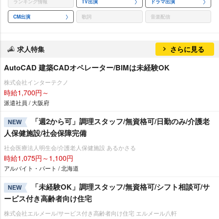
ランキング情報
TV出演
ドラマ出演
CM出演
歌詞
音楽配信
求人特集
さらに見る
AutoCAD 建築CADオペレーター/BIMは未経験OK
株式会社インターテクノ
時給1,700円～
派遣社員 / 大阪府
「週2から可」調理スタッフ/無資格可/日勤のみ/介護老
NEW
人保健施設/社会保障完備
社会医療法人明生会/介護老人保健施設 あるかさる
時給1,075円～1,100円
アルバイト・パート / 北海道
「未経験OK」調理スタッフ/無資格可/シフト相談可/サ
NEW
ービス付き高齢者向け住宅
株式会社エルメール/サービス付き高齢者向け住宅 エルメール八軒