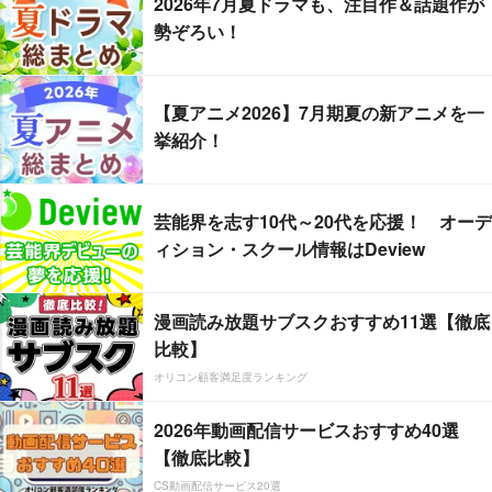
2026年7月夏ドラマも、注目作＆話題作が
勢ぞろい！
【夏アニメ2026】7月期夏の新アニメを一
挙紹介！
芸能界を志す10代～20代を応援！ オーデ
ィション・スクール情報はDeview
漫画読み放題サブスクおすすめ11選【徹底
比較】
オリコン顧客満足度ランキング
2026年動画配信サービスおすすめ40選
【徹底比較】
CS動画配信サービス20選