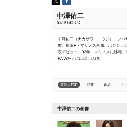
中澤佑二
なかざわゆうじ
中澤佑二（ナカザワ ユウジ） プロサ
型。横浜F・マリノス所属。ポジション
表デビュー。02年、マリノスに移籍。0
FA W杯』に出場し活躍。
芸能人TOP
記事
作品
ラン
中澤佑二の画像