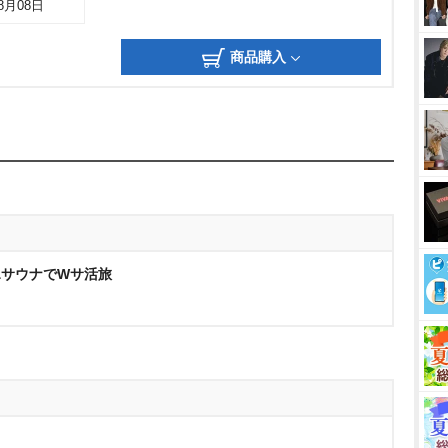
08月08日
商品購入
&サウナでWサ活旅