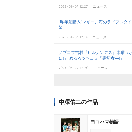
2025-01-07 12:27
ニュース
“昨年船購入”マギー、海のライフスタ
望
2025-01-07 12:14
ニュース
ノブコブ吉村『ヒルナンデス』木曜→水
に!」 めるるツッコミ「裏切者―!」
2023-06-29 19:20
ニュース
中澤佑二の作品
ヨコハマ物語