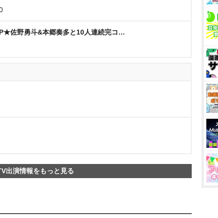
0
SP★佐野勇斗&本郷奏多と10人連続完コ…
TV出演情報をもっと見る