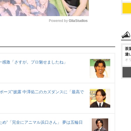
Powered by 
GliaStudios
M
u
茶
t
違
オ
e
一感激「さすが。プロ魅せましたね」
ポーズ”披露 中澤佑二のカズダンスに「最高で
ため”「完全にアニマル浜口さん」 夢は五輪日