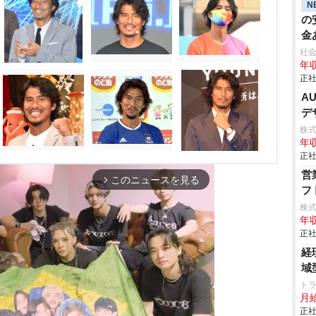
(
N
歳
の
ッ
金
負
社会
年収
発
正社
AU
デ
株式
年収
正社
営
このニュースを見る
arrow_forward_ios
フ
株
年収
正社
経
域
ト
月
正社