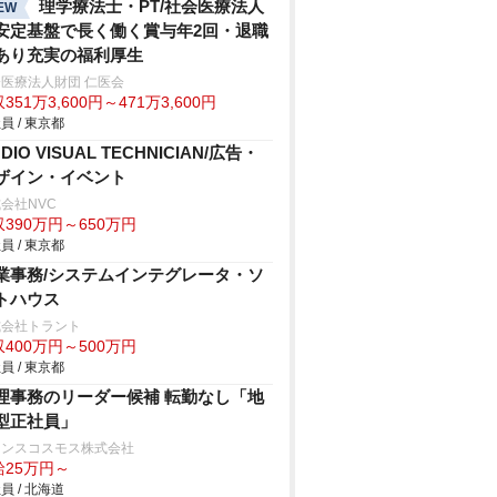
出庫者全員対象)2024年10月以降も74
理学療法士・PT/社会医療法人
EW
まで社保加入＆12勤務可能！クレジ
安定基盤で長く働く賞与年2回・退職
ト決済等の乗務員さんの各種手数料
あり充実の福利厚生
担なし！TiktokでAYA交通の魅力を
医療法人財団 仁医会
351万3,600円～471万3,600円
信中！（@aya.taxi）
員 / 東京都
DIO VISUAL TECHNICIAN/広告・
ザイン・イベント
会社NVC
390万円～650万円
員 / 東京都
業事務/システムインテグレータ・ソ
トハウス
式会社トラント
400万円～500万円
員 / 東京都
理事務のリーダー候補 転勤なし「地
型正社員」
ランスコスモス株式会社
給25万円～
員 / 北海道