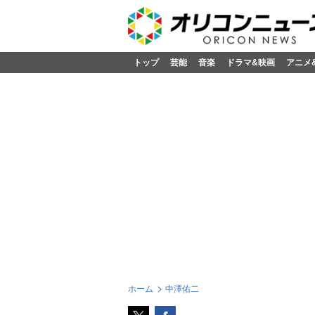
トップ
芸能
音楽
ドラマ&映画
アニメ
ホーム
中澤佑二