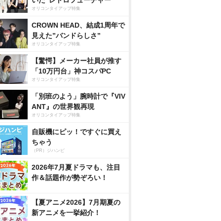
いた”レトロフューチャー”
オリコンタイアップ特集
CROWN HEAD、結成1周年で
見えた”バンドらしさ”
オリコンタイアップ特集
【驚愕】メーカー社員が推す
「10万円台」神コスパPC
オリコンタイアップ特集
「別班のよう」腕時計で『VIV
ANT』の世界観再現
オリコンタイアップ特集
自販機にピッ！ですぐに買え
ちゃう
（PR）ジハンピ
2026年7月夏ドラマも、注目
作＆話題作が勢ぞろい！
【夏アニメ2026】7月期夏の
新アニメを一挙紹介！