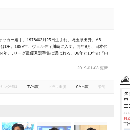
ッカー選手。1978年2月25日生まれ、埼玉県出身。AB
はDF。1999年、ヴェルディ川崎に入団。同年9月、日本代
4年、Jリーグ最優秀選手賞に選ばれる。06年と10年の『FI
2019-01-08 更新
キング情報
TV出演
ドラマ出演
CM出演
歌詞
タ
中
三
任
AY
月
り
正社
で