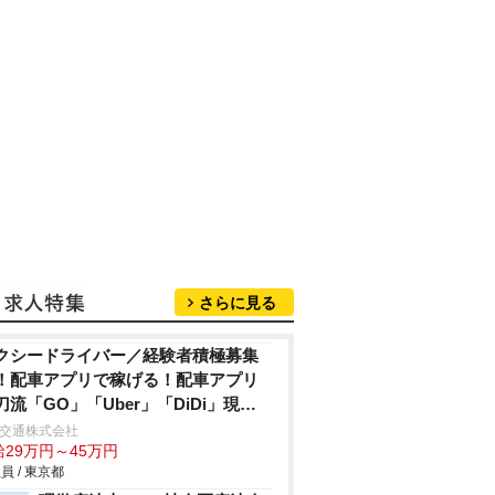
さらに見る
クシードライバー／経験者積極募集
！配車アプリで稼げる！配車アプリ
刀流「GO」「Uber」「DiDi」現
・経験者対象！50万円支給！(規定あ
A交通株式会社
給29万円～45万円
)高島平駅より徒歩2分 通勤楽々♪業界
員 / 東京都
も希少な出庫前の釣銭救済制度あり