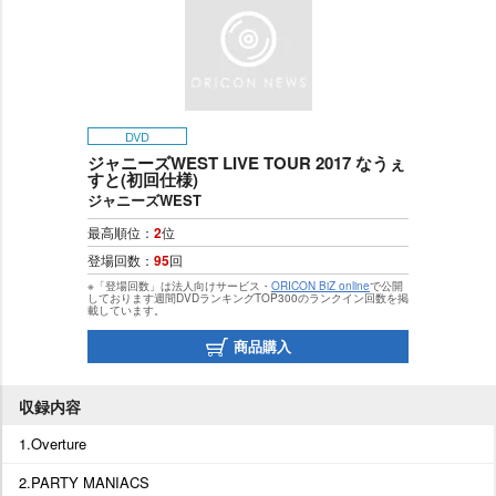
DVD
ジャニーズWEST LIVE TOUR 2017 なうぇ
すと(初回仕様)
ジャニーズWEST
最高順位：
2
位
登場回数：
95
回
※「登場回数」は法人向けサービス・
ORICON BiZ online
で公開
しております週間DVDランキングTOP300のランクイン回数を掲
載しています。
商品購入
収録内容
1.Overture
2.PARTY MANIACS