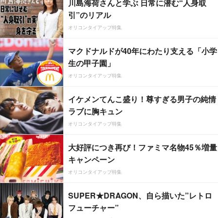
川島海荷さんと学ぶ 日常に潜む“人身取
引”のリアル
オリコンタイアップ特集
マクドナルドが40年にわたり支える「小学
生の甲子園」
オリコンタイアップ特集
イケメンてんこ盛り！尊すぎる男子の純情
ラブに胸キュン
オリコンタイアップ特集
大好評につき再び！ファミマ名物45％増量
キャンペーン
オリコンタイアップ特集
SUPER★DRAGON、自ら描いた”レトロ
フューチャー”