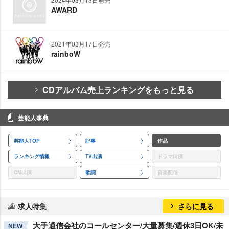
AWARD
2021年03月17日発売
rainboW
CDアルバム売上ランキングをもっと見る
芸能人事典
芸能人TOP
記事
作品
ランキング情報
TV出演
ドラマ出演
CM出演
歌詞
音楽配信
求人特集
さらに見る
大手通信会社のコールセンター/大量募集/週休3日OK/未
NEW