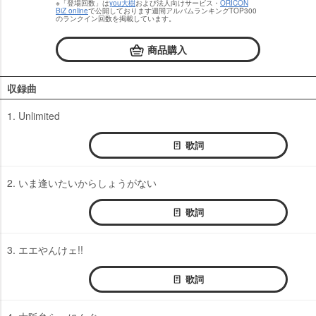
※「登場回数」は
you大樹
および法人向けサービス・
ORICON
BiZ online
で公開しております週間アルバムランキングTOP300
のランクイン回数を掲載しています。
商品購入
収録曲
1. Unlimited
歌詞
2. いま逢いたいからしょうがない
歌詞
3. エエやんけェ!!
歌詞