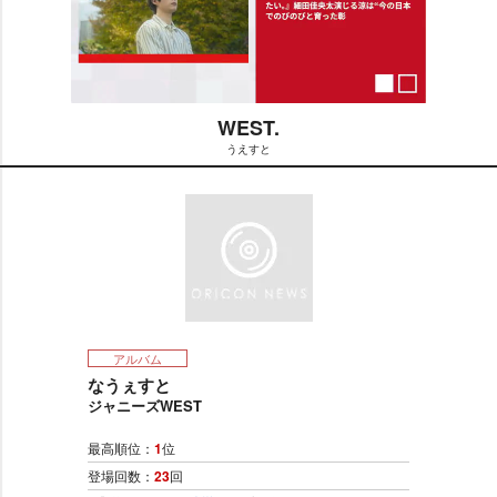
WEST.
うえすと
M
u
t
e
アルバム
なうぇすと
ジャニーズWEST
最高順位：
1
位
登場回数：
23
回