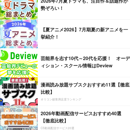
2026年7月夏ドラマも、注目作＆話題作が
勢ぞろい！
【夏アニメ2026】7月期夏の新アニメを一
挙紹介！
芸能界を志す10代～20代を応援！ オーデ
ィション・スクール情報はDeview
漫画読み放題サブスクおすすめ11選【徹底
比較】
オリコン顧客満足度ランキング
2026年動画配信サービスおすすめ40選
【徹底比較】
CS動画配信サービス20選