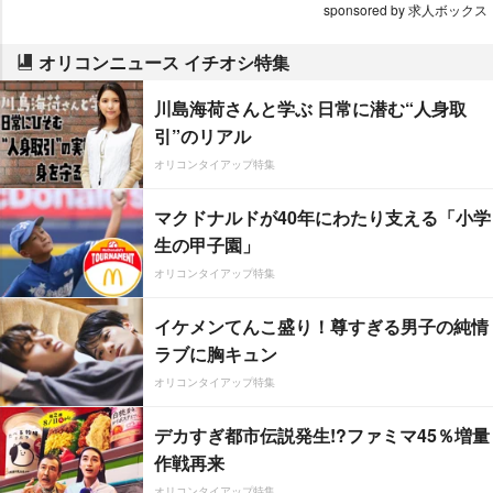
sponsored by 求人ボックス
オリコンニュース イチオシ特集
川島海荷さんと学ぶ 日常に潜む“人身取
引”のリアル
オリコンタイアップ特集
マクドナルドが40年にわたり支える「小学
生の甲子園」
オリコンタイアップ特集
イケメンてんこ盛り！尊すぎる男子の純情
ラブに胸キュン
オリコンタイアップ特集
デカすぎ都市伝説発生!?ファミマ45％増量
作戦再来
オリコンタイアップ特集