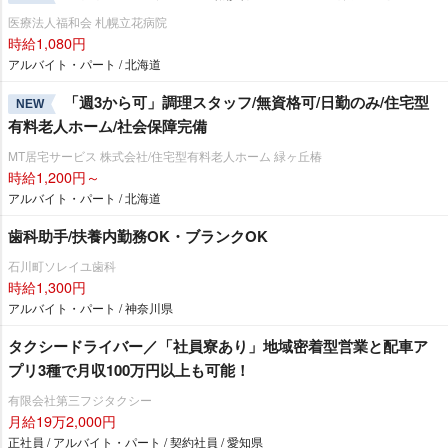
医療法人福和会 札幌立花病院
時給1,080円
アルバイト・パート / 北海道
「週3から可」調理スタッフ/無資格可/日勤のみ/住宅型
NEW
有料老人ホーム/社会保障完備
MT居宅サービス 株式会社/住宅型有料老人ホーム 緑ヶ丘椿
時給1,200円～
アルバイト・パート / 北海道
歯科助手/扶養内勤務OK・ブランクOK
石川町ソレイユ歯科
時給1,300円
アルバイト・パート / 神奈川県
タクシードライバー／「社員寮あり」地域密着型営業と配車ア
プリ3種で月収100万円以上も可能！
有限会社第三フジタクシー
月給19万2,000円
正社員 / アルバイト・パート / 契約社員 / 愛知県