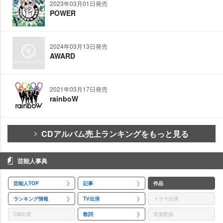
2023年03月01日発売
POWER
2024年03月13日発売
AWARD
2021年03月17日発売
rainboW
CDアルバム売上ランキングをもっと見る
芸能人事典
芸能人TOP
記事
作品
ランキング情報
TV出演
ドラマ出演
CM出演
歌詞
音楽配信