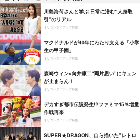
川島海荷さんと学ぶ 日常に潜む“人身取
引”のリアル
オリコンタイアップ特集
マクドナルドが40年にわたり支える「小学
生の甲子園」
オリコンタイアップ特集
森崎ウィン×向井康二“両片思い”にキュン
が止まらん！
オリコンタイアップ特集
デカすぎ都市伝説発生!?ファミマ45％増量
作戦再来
オリコンタイアップ特集
SUPER★DRAGON、自ら描いた”レトロ