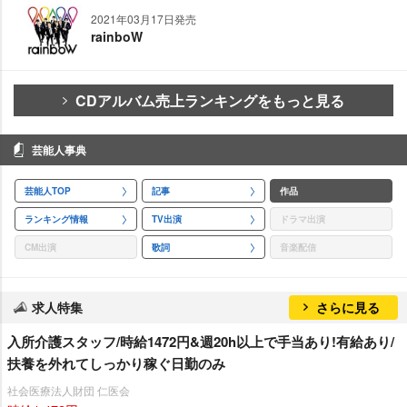
2021年03月17日発売
rainboW
CDアルバム売上ランキングをもっと見る
芸能人事典
芸能人TOP
記事
作品
ランキング情報
TV出演
ドラマ出演
CM出演
歌詞
音楽配信
求人特集
さらに見る
入所介護スタッフ/時給1472円&週20h以上で手当あり!有給あり/
扶養を外れてしっかり稼ぐ日勤のみ
社会医療法人財団 仁医会