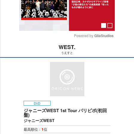
Powered by 
GliaStudios
WEST.
M
うえすと
u
t
e
DVD
ジャニーズWEST 1st Tour パリピポ(初回
盤)
ジャニーズWEST
最高順位：
1
位