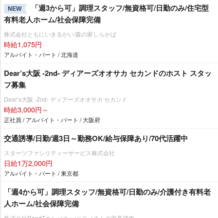
「週3から可」調理スタッフ/無資格可/日勤のみ/住宅型
NEW
有料老人ホーム/社会保障完備
株式会社ともにいきるかい/森の家しらかば
時給1,075円
アルバイト・パート / 北海道
Dear’s大阪 -2nd- ディアーズオオサカ セカンドのホスト スタッ
フ募集
Dear’s大阪 -2nd- ディアーズオオサカ セカンド
時給3,000円～
正社員 / アルバイト・パート / 大阪府
交通誘導/日勤/週3日～勤務OK/給与保障あり/70代活躍中
スターツファシリティーサービス株式会社
日給1万2,000円
アルバイト・パート / 東京都
「週4から可」調理スタッフ/無資格可/日勤のみ/介護付き有料老
人ホーム/社会保障完備
株式会社RandTカンパニー/ベティさんの家高蔵寺