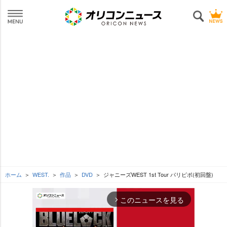
ホーム
WEST.
作品
DVD
ジャニーズWEST 1st Tour パリピポ(初回盤)
このニュースを見る
arrow_forward_ios