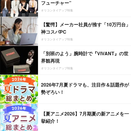
フューチャー”
オリコンタイアップ特集
【驚愕】メーカー社員が推す「10万円台」
神コスパPC
オリコンタイアップ特集
「別班のよう」腕時計で『VIVANT』の世
界観再現
オリコンタイアップ特集
2026年7月夏ドラマも、注目作＆話題作が
勢ぞろい！
【夏アニメ2026】7月期夏の新アニメを一
挙紹介！