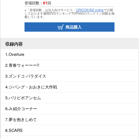
登場回数：
61
回
※「登場回数」は法人向けサービス・
ORICON BiZ online
で公開
しております週間DVDランキングTOP300のランクイン回数を掲
載しています。
商品購入
収録内容
1.Overture
2.青春ウォーーー!!
3.ズンドコ パラダイス
4.ジパング・おおきに大作戦
5.パリピポアンセム
6.Jr.紹介コーナー
7.夢を抱きしめて
8.SCARS