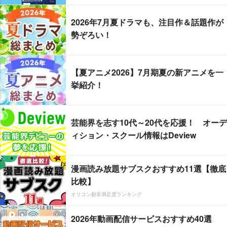
2026年7月夏ドラマも、注目作＆話題作が
勢ぞろい！
【夏アニメ2026】7月期夏の新アニメを一
挙紹介！
芸能界を志す10代～20代を応援！ オーデ
ィション・スクール情報はDeview
漫画読み放題サブスクおすすめ11選【徹底
比較】
オリコン顧客満足度ランキング
2026年動画配信サービスおすすめ40選