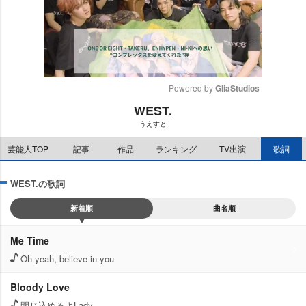
Powered by 
GliaStudios
WEST.
M
うえすと
u
t
芸能人TOP
記事
作品
ランキング
TV出演
歌詞
e
WEST.の歌詞
新着順
曲名順
Me Time
Oh yeah, believe in you
Bloody Love
閉じ込めるよLady