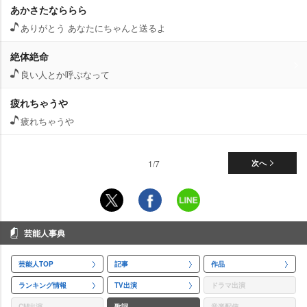
あかさたなららら
ありがとう あなたにちゃんと送るよ
絶体絶命
良い人とか呼ぶなって
疲れちゃう
疲れちゃう
1/7
次へ
芸能人事典
芸能人TOP
記事
作品
ランキング情報
TV出演
ドラマ出演
CM出演
歌詞
音楽配信