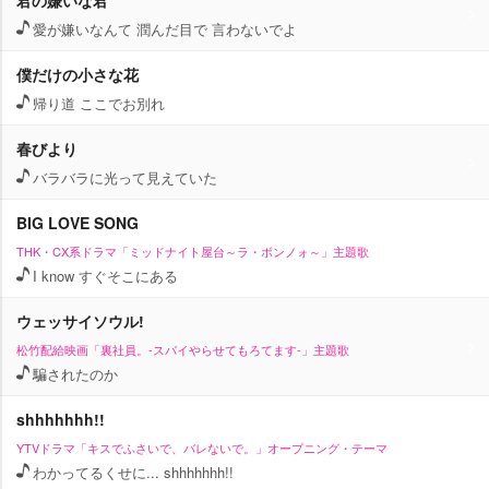
君の嫌いな君
愛が嫌いなんて 潤んだ目で 言わないでよ
僕だけの小さな花
帰り道 ここでお別れ
春びより
バラバラに光って見えていた
BIG LOVE SONG
THK・CX系ドラマ「ミッドナイト屋台～ラ・ボンノォ～」主題歌
I know すぐそこにある
ウェッサイソウル!
松竹配給映画「裏社員。-スパイやらせてもろてます-」主題歌
騙されたのか
shhhhhhh!!
YTVドラマ「キスでふさいで、バレないで。」オープニング・テーマ
わかってるくせに... shhhhhhh!!