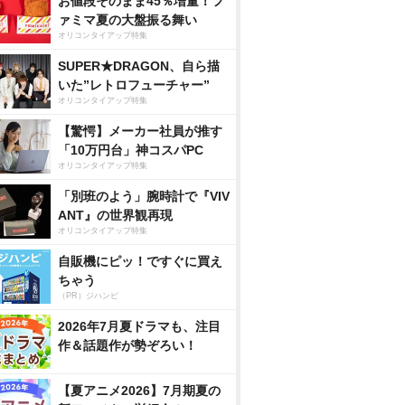
お値段そのまま45％増量！フ
ァミマ夏の大盤振る舞い
オリコンタイアップ特集
SUPER★DRAGON、自ら描
いた”レトロフューチャー”
オリコンタイアップ特集
【驚愕】メーカー社員が推す
「10万円台」神コスパPC
オリコンタイアップ特集
「別班のよう」腕時計で『VIV
ANT』の世界観再現
オリコンタイアップ特集
自販機にピッ！ですぐに買え
ちゃう
（PR）ジハンピ
2026年7月夏ドラマも、注目
作＆話題作が勢ぞろい！
【夏アニメ2026】7月期夏の