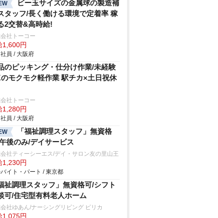
ビー玉サイズの金属球の製造補
EW
スタッフ/長く働ける環境で定着率 稼
る2交替&高時給!
式会社トーコー
1,600円
社員 / 大阪府
品のピッキング・仕分け作業/未経験
Kのモクモク軽作業 駅チカ×土日祝休
式会社トーコー
1,280円
社員 / 大阪府
「福祉調理スタッフ」無資格
EW
/午後のみ/デイサービス
式会社ティーシーエス/デイ・サロン友の里山王
1,230円
バイト・パート / 東京都
福祉調理スタッフ」無資格可/シフト
談可/住宅型有料老人ホーム
会社ゆあん/ナーシングリビング ピリカ
1,075円