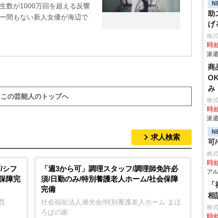
N
生数が1000万回を超える反響
助
ュー間もない新人女優が海辺で
げ
株
時給
派遣
商
O
み
この芸能人のトップへ
株
時給
派遣
N
求人検索
可
株
時給
/シフ
「週3から可」調理スタッフ/調理師免許必
アル
会保障完
須/日勤のみ/特別養護老人ホーム/社会保障
「
完備
相
西
社会福祉法人湘光会/特別養護老人ホーム まほ
株式
ろばの家
時給