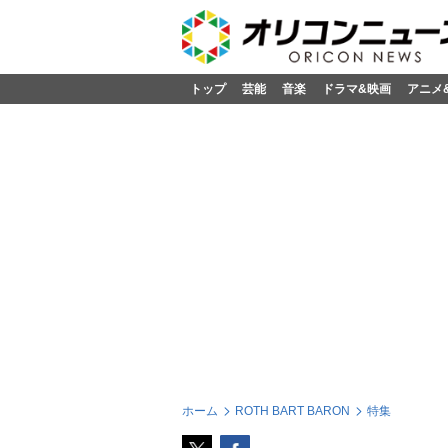
トップ
芸能
音楽
ドラマ&映画
アニメ
ホーム
ROTH BART BARON
特集