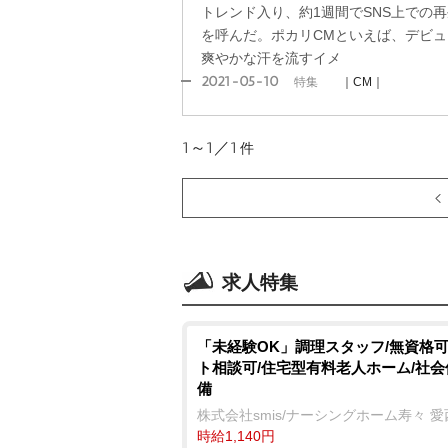
トレンド入り、約1週間でSNS上での再
を呼んだ。ポカリCMといえば、デビ
爽やかな汗を流すイメ
2021-05-10
特集
｜CM｜
1～1／1
件
求人特集
「未経験OK」調理スタッフ/無資格可
ト相談可/住宅型有料老人ホーム/社
備
株式会社smis/ナーシングホーム寿々 愛
時給1,140円