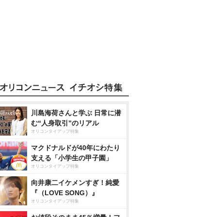
川島海荷さんと学ぶ 日常に潜
む“人身取引”のリアル
オリコンタイアップ特集
マクドナルドが40年にわたり
支える「小学生の甲子園」
オリコンタイアップ特集
向井康二イケメンすぎ！純愛
『（LOVE SONG）』
オリコンタイアップ特集