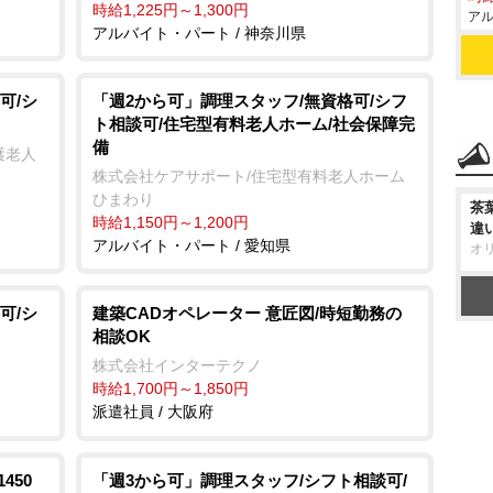
時給1,225円～1,300円
アル
アルバイト・パート / 神奈川県
可/シ
「週2から可」調理スタッフ/無資格可/シフ
ト相談可/住宅型有料老人ホーム/社会保障完
備
護老人
株式会社ケアサポート/住宅型有料老人ホーム
ひまわり
茶
時給1,150円～1,200円
違
アルバイト・パート / 愛知県
オ
可/シ
建築CADオペレーター 意匠図/時短勤務の
相談OK
株式会社インターテクノ
時給1,700円～1,850円
派遣社員 / 大阪府
450
「週3から可」調理スタッフ/シフト相談可/