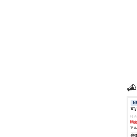
N
可
社会
時給
アル
音