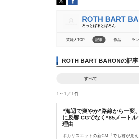
ROTH BART B
ろっとばるとばろん
芸能人TOP
記事
作品
ラン
ROTH BART BARONの
すべて
1～1／1
件
“海辺で爽やか”路線から一変
に反響 CGでなく“85メート
理由
ポカリスエットの新CM『でも君が見えた』