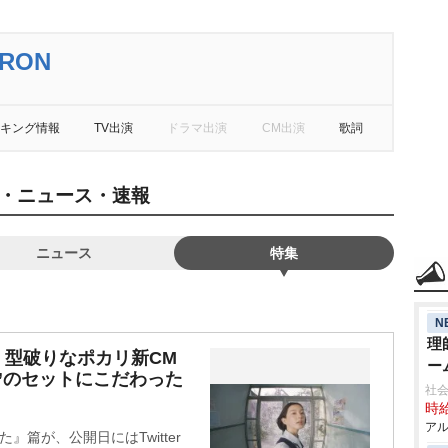
ARON
キング情報
TV出演
ドラマ出演
CM出演
歌詞
記事・ニュース・速報
ニュース
特集
N
理
、型破りなポカリ新CM
ー
ル”のセットにこだわった
社
時給
アル
篇が、公開日にはTwitter