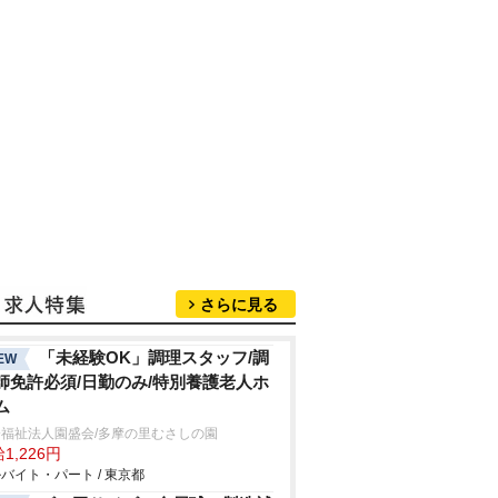
さらに見る
「未経験OK」調理スタッフ/調
EW
師免許必須/日勤のみ/特別養護老人ホ
ム
会福祉法人園盛会/多摩の里むさしの園
1,226円
バイト・パート / 東京都