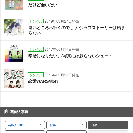
だけど会いたい
2019年03月27日発売
シングル
遠いところへ行くのでしょう/ラブストーリーは始ま
らない
2017年05月17日発売
シングル
幸せになりたい。/写真には残らないシュート
2015年02月11日発売
シングル
恋愛WARS/恋心
芸能人事典
芸能人TOP
記事
作品