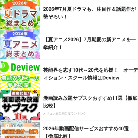
2026年7月夏ドラマも、注目作＆話題作が
勢ぞろい！
【夏アニメ2026】7月期夏の新アニメを一
挙紹介！
芸能界を志す10代～20代を応援！ オーデ
ィション・スクール情報はDeview
漫画読み放題サブスクおすすめ11選【徹底
比較】
オリコン顧客満足度ランキング
2026年動画配信サービスおすすめ40選
【徹底比較】