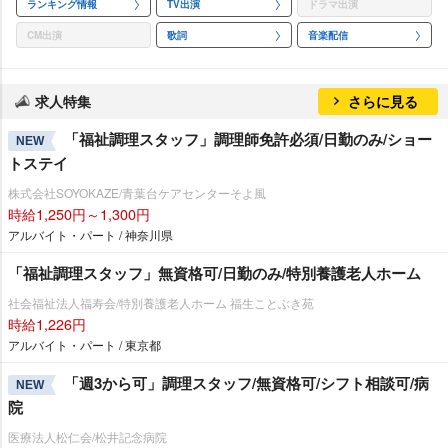
ランキング情報
TV出演
ドラマ出演
CM出演
歌詞
音楽配信
求人特集
さらに見る
「福祉調理スタッフ」調理師免許必須/日勤のみ/ショー
NEW
トステイ
株式会社SOYOKAZE/青葉台ケアセンターそよ風
時給1,250円～1,300円
アルバイト・パート / 神奈川県
「福祉調理スタッフ」無資格可/日勤のみ/特別養護老人ホーム
社会福祉法人福寿会/特別養護老人ホーム 福生ことぶき苑
時給1,226円
アルバイト・パート / 東京都
「週3から可」調理スタッフ/無資格可/シフト相談可/病
NEW
院
医療法人松仁会/松井記念病院