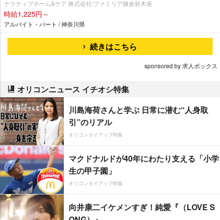
ナラティブホーム&ケア 株式会社/ファミリア鎌倉材木座
時給1,225円～
アルバイト・パート / 神奈川県
続きはこちら
sponsored by 求人ボックス
オリコンニュース イチオシ特集
川島海荷さんと学ぶ 日常に潜む“人身取
引”のリアル
オリコンタイアップ特集
マクドナルドが40年にわたり支える「小学
生の甲子園」
オリコンタイアップ特集
向井康二イケメンすぎ！純愛『（LOVE S
ONG）』