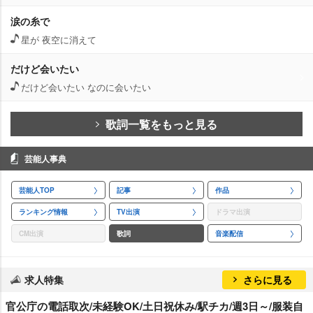
涙の糸で
星が 夜空に消えて
だけど会いたい
だけど会いたい なのに会いたい
歌詞一覧をもっと見る
芸能人事典
芸能人TOP
記事
作品
ランキング情報
TV出演
ドラマ出演
CM出演
歌詞
音楽配信
求人特集
さらに見る
官公庁の電話取次/未経験OK/土日祝休み/駅チカ/週3日～/服装自