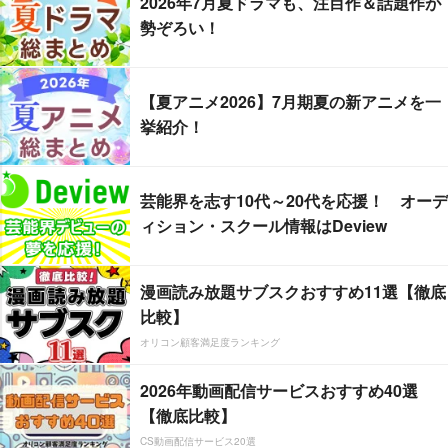
2026年7月夏ドラマも、注目作＆話題作が
勢ぞろい！
【夏アニメ2026】7月期夏の新アニメを一
挙紹介！
芸能界を志す10代～20代を応援！ オーデ
ィション・スクール情報はDeview
漫画読み放題サブスクおすすめ11選【徹底
比較】
オリコン顧客満足度ランキング
2026年動画配信サービスおすすめ40選
【徹底比較】
CS動画配信サービス20選