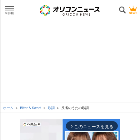
ホーム
Bitter & Sweet
歌詞
反省のうたの歌詞
このニュースを見る
arrow_forward_ios