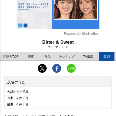
Powered by 
GliaStudios
Bitter & Sweet
M
びたーすうぃーと
u
t
芸能人TOP
記事
作品
ランキング
TV出演
歌詞
e
反省のうた
作詞 :
今井千尋
作曲 :
今井千尋
編曲 :
今井千尋