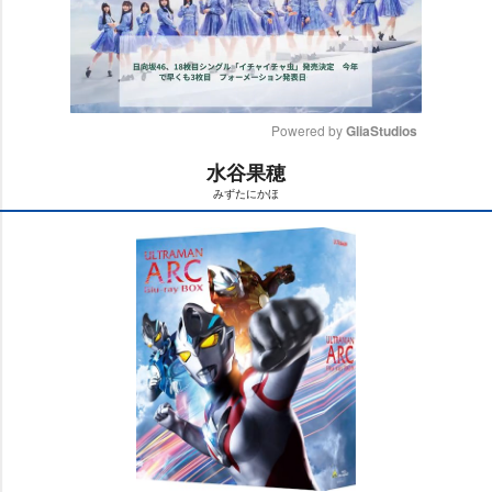
Powered by 
GliaStudios
水谷果穂
M
みずたにかほ
u
t
e