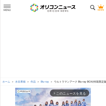
ホーム
水谷果穂
作品
Blu-ray
ウルトラマンアーク Blu-ray BOX(特装限定版
このニュースを見る
arrow_forward_ios