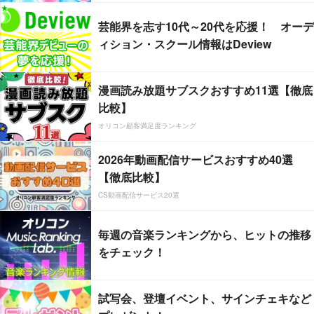
芸能界を志す10代～20代を応援！ オーデ
ィション・スクール情報はDeview
漫画読み放題サブスクおすすめ11選【徹底
比較】
オリコン顧客満足度ランキング
2026年動画配信サービスおすすめ40選
【徹底比較】
CS動画配信サービス20選
毎週の音楽ランキングから、ヒットの推移
をチェック！
試写会、登壇イベント、サインチェキなど