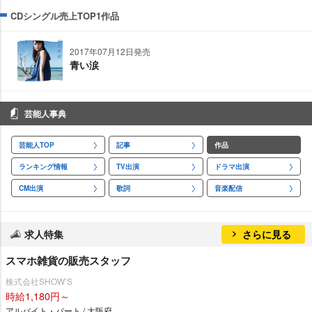
CDシングル売上TOP1作品
2017年07月12日発売
青い涙
芸能人事典
芸能人TOP
記事
作品
ランキング情報
TV出演
ドラマ出演
CM出演
歌詞
音楽配信
求人特集
さらに見る
スマホ雑貨の販売スタッフ
株式会社SHOW’S
時給1,180円～
アルバイト・パート / 大阪府