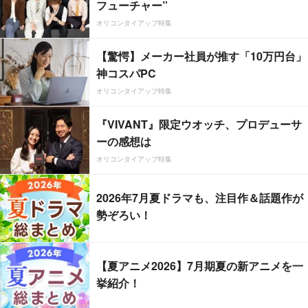
フューチャー”
オリコンタイアップ特集
【驚愕】メーカー社員が推す「10万円台」
神コスパPC
オリコンタイアップ特集
『VIVANT』限定ウオッチ、プロデューサ
ーの感想は
オリコンタイアップ特集
2026年7月夏ドラマも、注目作＆話題作が
勢ぞろい！
【夏アニメ2026】7月期夏の新アニメを一
挙紹介！