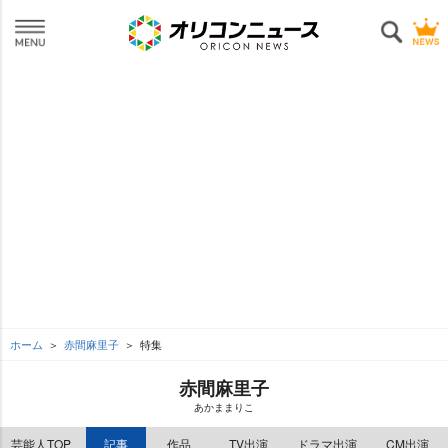
ホーム
赤間麻里子
特集
赤間麻里子
あかままりこ
芸能人TOP
記事
作品
TV出演
ドラマ出演
CM出演