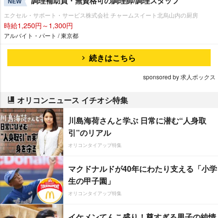
調理補助員・無資格可の調理師/調理スタッフ
NEW
エクセル・サポート・サービス株式会社 チャームスイート北烏山内の厨房
時給1,250円～1,300円
アルバイト・パート / 東京都
続きはこちら
sponsored by 求人ボックス
オリコンニュース イチオシ特集
川島海荷さんと学ぶ 日常に潜む“人身取
引”のリアル
オリコンタイアップ特集
マクドナルドが40年にわたり支える「小学
生の甲子園」
オリコンタイアップ特集
イケメンてんこ盛り！尊すぎる男子の純情