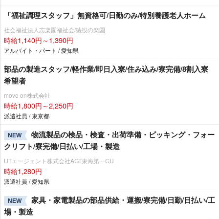
「福祉調理スタッフ」無資格可/日勤のみ/特別養護老人ホーム
社会福祉法人志楽園福祉会/猿投の楽園
時給1,140円～1,390円
アルバイト・パート / 愛知県
部品の製造スタッフ/軽作業/即日入寮/住み込み/寮完備/8割入寮
希望者
move on株式会社
時給1,800円～2,250円
派遣社員 / 東京都
物流製品の検品・検査・出荷準備・ピッキング・フォー
NEW
クリフト/寮完備/日払い/工場・製造
UTエージェント株式会社AGT東海第一CU
時給1,280円
派遣社員 / 愛知県
家具・家電製品の部品供給・運搬/寮完備/日勤/日払い/工
NEW
場・製造