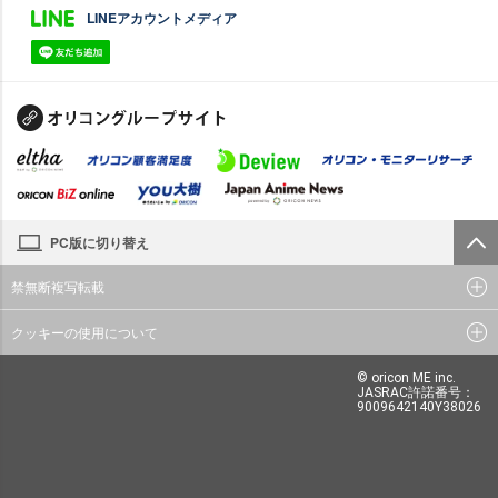
LINEアカウントメディア
PC版に切り替え
禁無断複写転載
クッキーの使用について
© oricon ME inc.
JASRAC許諾番号：
9009642140Y38026