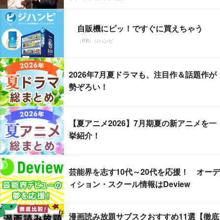
自販機にピッ！ですぐに買えちゃう
（PR）ジハンピ
2026年7月夏ドラマも、注目作＆話題作が
勢ぞろい！
【夏アニメ2026】7月期夏の新アニメを一
挙紹介！
芸能界を志す10代～20代を応援！ オーデ
ィション・スクール情報はDeview
漫画読み放題サブスクおすすめ11選【徹底