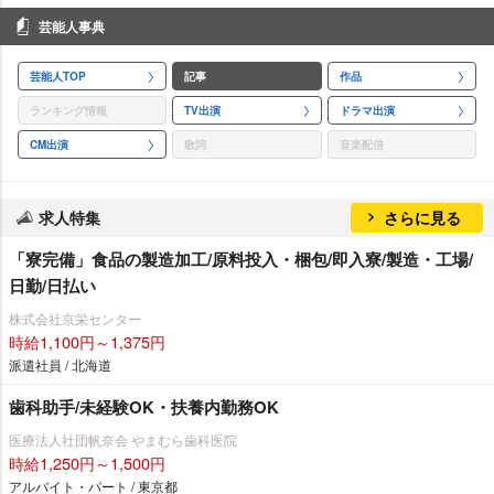
芸能人事典
芸能人TOP
記事
作品
ランキング情報
TV出演
ドラマ出演
CM出演
歌詞
音楽配信
求人特集
さらに見る
「寮完備」食品の製造加工/原料投入・梱包/即入寮/製造・工場/
日勤/日払い
株式会社京栄センター
時給1,100円～1,375円
派遣社員 / 北海道
歯科助手/未経験OK・扶養内勤務OK
医療法人社団帆奈会 やまむら歯科医院
時給1,250円～1,500円
アルバイト・パート / 東京都