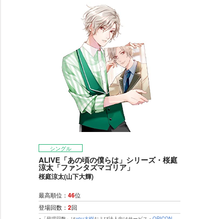
シングル
ALIVE「あの頃の僕らは」シリーズ・桜庭
涼太「ファンタズマゴリア」
桜庭涼太(山下大輝)
最高順位：
46
位
登場回数：
2
回
※「登場回数」は
you大樹
および法人向けサービス・
ORICON