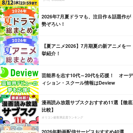
2026年7月夏ドラマも、注目作＆話題作が
勢ぞろい！
【夏アニメ2026】7月期夏の新アニメを一
挙紹介！
芸能界を志す10代～20代を応援！ オーデ
ィション・スクール情報はDeview
漫画読み放題サブスクおすすめ11選【徹底
比較】
オリコン顧客満足度ランキング
2026年動画配信サービスおすすめ40選