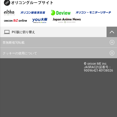
PC版に切り替え
禁無断複写転載
クッキーの使用について
© oricon ME inc.
JASRAC許諾番号：
9009642140Y38026