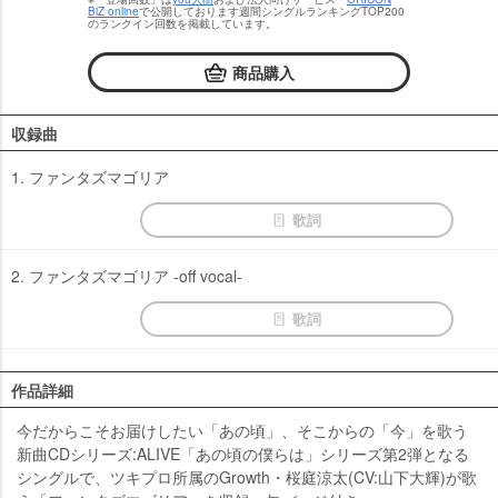
BiZ online
で公開しております週間シングルランキングTOP200
のランクイン回数を掲載しています。
商品購入
収録曲
1. ファンタズマゴリア
歌詞
2. ファンタズマゴリア -off vocal-
歌詞
作品詳細
今だからこそお届けしたい「あの頃」、そこからの「今」を歌う
新曲CDシリーズ:ALIVE「あの頃の僕らは」シリーズ第2弾となる
シングルで、ツキプロ所属のGrowth・桜庭涼太(CV:山下大輝)が歌