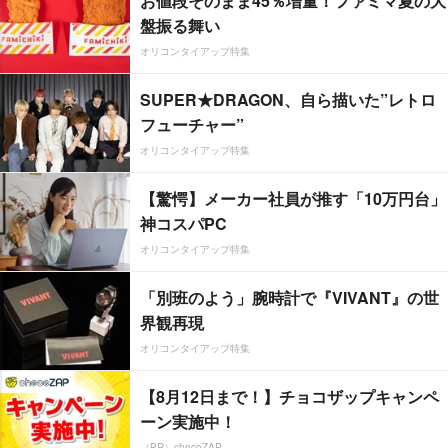
お値段そのまま45％増量！ファミマ夏の大
盤振る舞い
オリコンタイアップ特集
SUPER★DRAGON、自ら描いた”レトロ
フューチャー”
オリコンタイアップ特集
【驚愕】メーカー社員が推す「10万円台」
神コスパPC
オリコンタイアップ特集
「別班のよう」腕時計で『VIVANT』の世
界観再現
オリコンタイアップ特集
【8月12日まで！】チョコザップキャンペ
ーン実施中！
（PR）chocoZAP