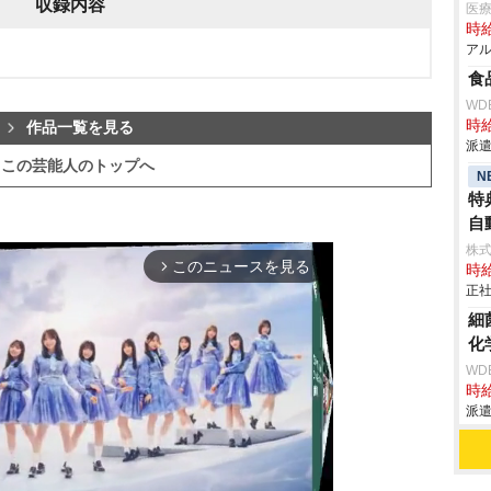
収録内容
医
時給
アル
食
WD
時給
作品一覧を見る
派遣
この芸能人のトップへ
N
特
自動
株
このニュースを見る
arrow_forward_ios
時給
正社
細
化
WD
時給
派遣