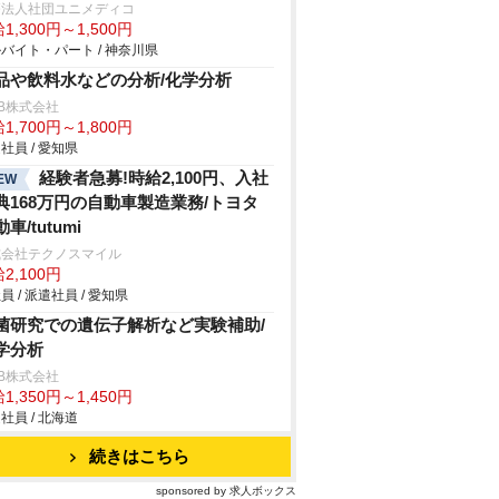
療法人社団ユニメディコ
1,300円～1,500円
バイト・パート / 神奈川県
品や飲料水などの分析/化学分析
B株式会社
1,700円～1,800円
社員 / 愛知県
経験者急募!時給2,100円、入社
EW
典168万円の自動車製造業務/トヨタ
車/tutumi
式会社テクノスマイル
2,100円
員 / 派遣社員 / 愛知県
菌研究での遺伝子解析など実験補助/
学分析
B株式会社
1,350円～1,450円
社員 / 北海道
続きはこちら
sponsored by 求人ボックス