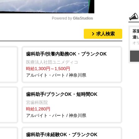
Powered by 
GliaStudios
茶
求人検索
M
違
オ
u
t
歯科助手/扶養内勤務OK・ブランクOK
e
医療法人社団ユニメディコ
時給1,300円～1,500円
アルバイト・パート / 神奈川県
歯科助手/ブランクOK・短時間OK
宮歯科医院
時給1,280円
アルバイト・パート / 神奈川県
歯科助手/未経験OK・ブランクOK