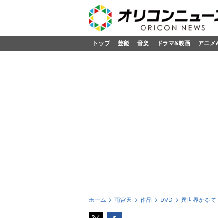
トップ
芸能
音楽
ドラマ&映画
アニメ
ホーム
雨宮天
作品
DVD
異世界かるてっと