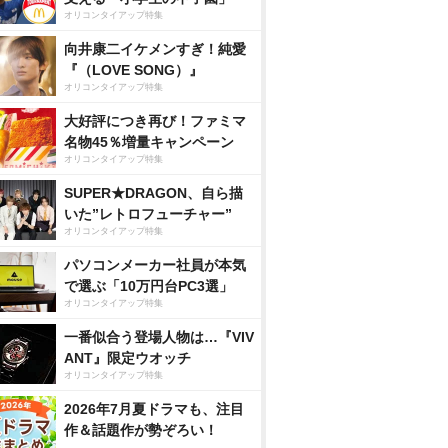
オリコンタイアップ特集
向井康二イケメンすぎ！純愛
『（LOVE SONG）』
オリコンタイアップ特集
大好評につき再び！ファミマ
名物45％増量キャンペーン
オリコンタイアップ特集
SUPER★DRAGON、自ら描
いた”レトロフューチャー”
オリコンタイアップ特集
パソコンメーカー社員が本気
で選ぶ「10万円台PC3選」
オリコンタイアップ特集
一番似合う登場人物は…『VIV
ANT』限定ウオッチ
オリコンタイアップ特集
2026年7月夏ドラマも、注目
作＆話題作が勢ぞろい！