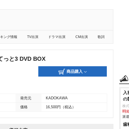
キング情報
TV出演
ドラマ出演
CM出演
歌詞
っと3 DVD BOX
商品購入
入
発売元
KADOKAWA
の
株
価格
16,500円（税込）
時給
派遣
歯