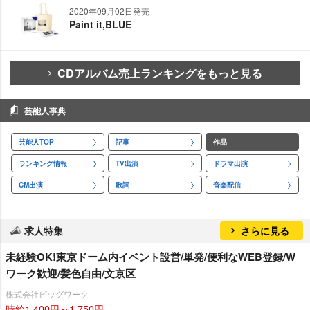
2020年09月02日発売
Paint it,BLUE
CDアルバム売上ランキングをもっと見る
芸能人事典
芸能人TOP
記事
作品
ランキング情報
TV出演
ドラマ出演
CM出演
歌詞
音楽配信
求人特集
さらに見る
未経験OK!東京ドーム内イベント設営/単発/便利なWEB登録/W
ワーク歓迎/髪色自由/文京区
株式会社ビッグワーク
時給1,400円～1,750円