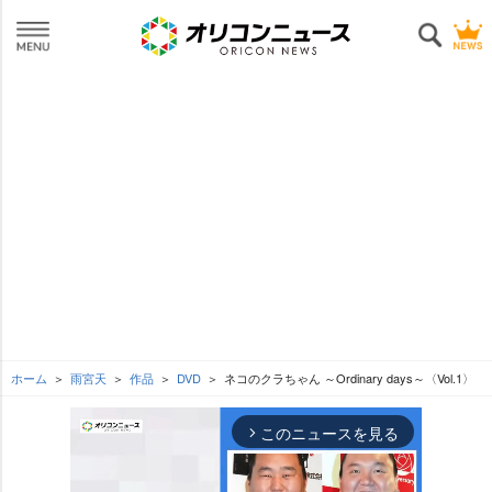
ホーム
雨宮天
作品
DVD
ネコのクラちゃん ～Ordinary days～〈Vol.1〉
このニュースを見る
arrow_forward_ios