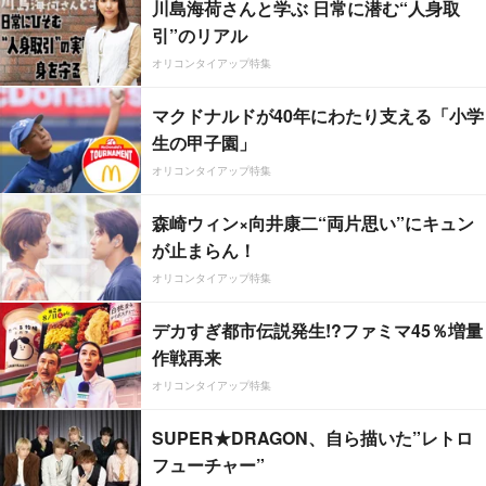
川島海荷さんと学ぶ 日常に潜む“人身取
引”のリアル
オリコンタイアップ特集
マクドナルドが40年にわたり支える「小学
生の甲子園」
オリコンタイアップ特集
森崎ウィン×向井康二“両片思い”にキュン
が止まらん！
オリコンタイアップ特集
デカすぎ都市伝説発生!?ファミマ45％増量
作戦再来
オリコンタイアップ特集
SUPER★DRAGON、自ら描いた”レトロ
フューチャー”