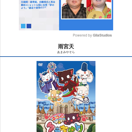
Powered by 
GliaStudios
雨宮天
M
あまみやそら
u
t
e