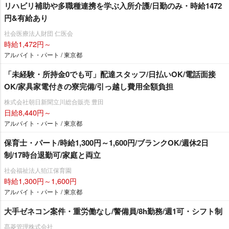
リハビリ補助や多職種連携を学ぶ入所介護/日勤のみ・時給1472
円&有給あり
社会医療法人財団 仁医会
時給1,472円～
アルバイト・パート / 東京都
「未経験・所持金0でも可」配達スタッフ/日払いOK/電話面接
OK/家具家電付きの寮完備/引っ越し費用全額負担
株式会社朝日新聞立川総合販売 豊田
日給8,440円～
アルバイト・パート / 東京都
保育士・パート/時給1,300円～1,600円/ブランクOK/週休2日
制/17時台退勤可/家庭と両立
社会福祉法人狛江保育園
時給1,300円～1,600円
アルバイト・パート / 東京都
大手ゼネコン案件・重労働なし/警備員/8h勤務/週1可・シフト制
髙菱管理株式会社