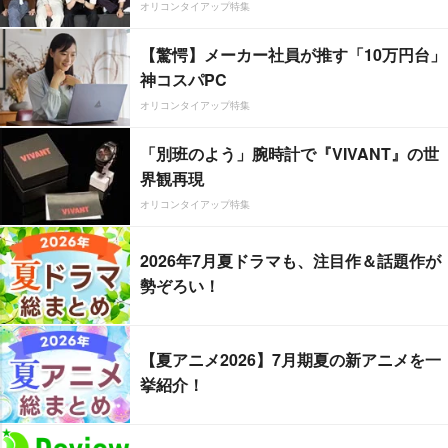
オリコンタイアップ特集
【驚愕】メーカー社員が推す「10万円台」
神コスパPC
オリコンタイアップ特集
「別班のよう」腕時計で『VIVANT』の世
界観再現
オリコンタイアップ特集
2026年7月夏ドラマも、注目作＆話題作が
勢ぞろい！
【夏アニメ2026】7月期夏の新アニメを一
挙紹介！