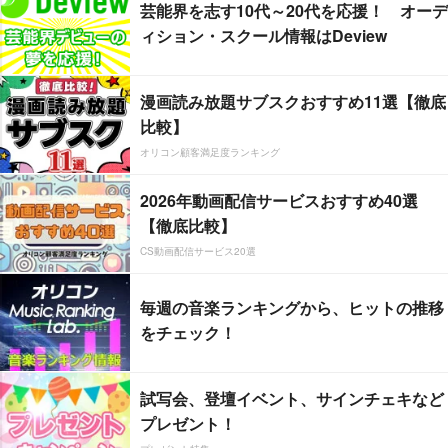
芸能界を志す10代～20代を応援！ オーデ
ィション・スクール情報はDeview
漫画読み放題サブスクおすすめ11選【徹底
比較】
オリコン顧客満足度ランキング
2026年動画配信サービスおすすめ40選
【徹底比較】
CS動画配信サービス20選
毎週の音楽ランキングから、ヒットの推移
をチェック！
試写会、登壇イベント、サインチェキなど
プレゼント！