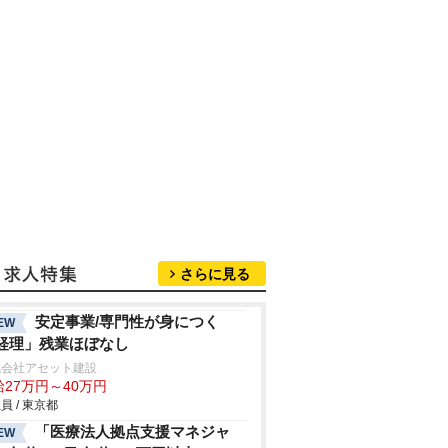
さらに見る
安定事業/専門性が身につく
EW
経理」残業ほぼなし
式会社アセット建設
給27万円～40万円
員 / 東京都
「医療法人拠点支援マネジャ
EW