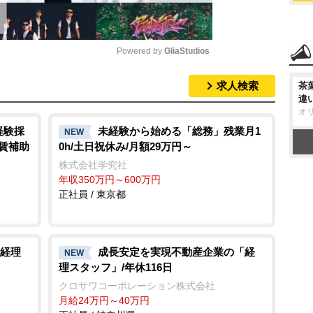
Powered by 
GliaStudios
求人検索
茶
M
違
u
オ
t
経験採
未経験から始める「総務」残業月1
NEW
家賃補助
0h/土日祝休み/月額29万円～
e
株式会社学究社
年収350万円～600万円
正社員 / 東京都
経理
成長安定を実現不動産企業の「経
NEW
理スタッフ」/年休116日
クロサワコーポレーション株式会社
月給24万円～40万円