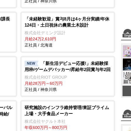
正社員 / 神奈川県
/課長
「未経験歓迎」賞与8月は4ヶ月分実績/年休
124日・土日祝休の農業土木設計
株式会社デミング設計
月給24万2,610円
正社員 / 北海道
「新生活デビュー応援!」未経験採
NEW
用枠/ゲームデバッカー/昇給年2回賞与年2回
株式会社RIOT GROUP
月給28万円～60万円
正社員 / 神奈川県
ローバル
研究施設のインフラ維持管理/東証プライム
上場・大手食品メーカー
時給/
株式会社ヤクルト本社
年収600万円～800万円