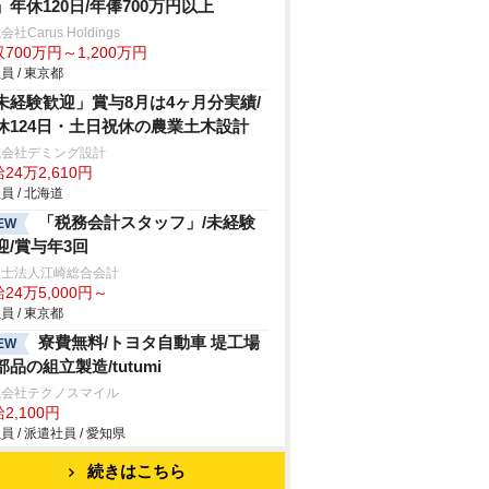
」年休120日/年俸700万円以上
社Carus Holdings
700万円～1,200万円
員 / 東京都
未経験歓迎」賞与8月は4ヶ月分実績/
休124日・土日祝休の農業土木設計
式会社デミング設計
24万2,610円
員 / 北海道
「税務会計スタッフ」/未経験
EW
迎/賞与年3回
理士法人江崎総合会計
24万5,000円～
員 / 東京都
寮費無料/トヨタ自動車 堤工場
EW
部品の組立製造/tutumi
式会社テクノスマイル
2,100円
員 / 派遣社員 / 愛知県
続きはこちら