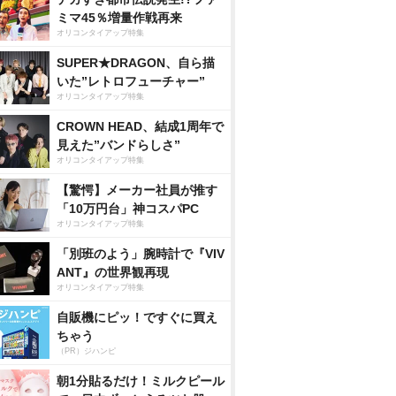
ミマ45％増量作戦再来
オリコンタイアップ特集
SUPER★DRAGON、自ら描
いた”レトロフューチャー”
オリコンタイアップ特集
CROWN HEAD、結成1周年で
見えた”バンドらしさ”
オリコンタイアップ特集
【驚愕】メーカー社員が推す
「10万円台」神コスパPC
オリコンタイアップ特集
「別班のよう」腕時計で『VIV
ANT』の世界観再現
オリコンタイアップ特集
自販機にピッ！ですぐに買え
ちゃう
（PR）ジハンピ
朝1分貼るだけ！ミルクピール