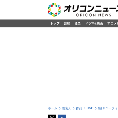
トップ
芸能
音楽
ドラマ&映画
アニメ
ホーム
雨宮天
作品
DVD
響け!ユーフォ