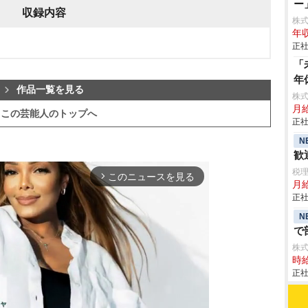
ー
収録内容
株式会
年収
正社
「
年
作品一覧を見る
株
月給
この芸能人のトップへ
正社
N
歓
税
このニュースを見る
arrow_forward_ios
月給
正社
N
で
株
時給
正社