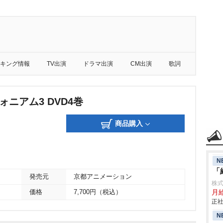
キング情報
TV出演
ドラマ出演
CM出演
歌詞
ォニアム3 DVD4巻
商品購入
N
「
発売元
京都アニメーション
株
価格
7,700円（税込）
月
正社
N