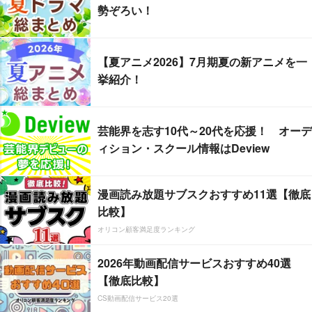
勢ぞろい！
【夏アニメ2026】7月期夏の新アニメを一
挙紹介！
芸能界を志す10代～20代を応援！ オーデ
ィション・スクール情報はDeview
漫画読み放題サブスクおすすめ11選【徹底
比較】
オリコン顧客満足度ランキング
2026年動画配信サービスおすすめ40選
【徹底比較】
CS動画配信サービス20選