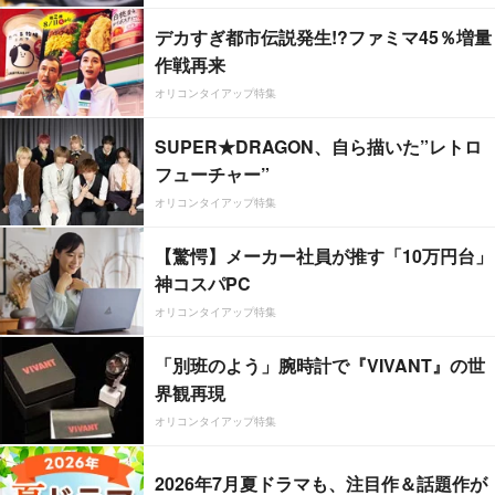
デカすぎ都市伝説発生!?ファミマ45％増量
作戦再来
オリコンタイアップ特集
SUPER★DRAGON、自ら描いた”レトロ
フューチャー”
オリコンタイアップ特集
【驚愕】メーカー社員が推す「10万円台」
神コスパPC
オリコンタイアップ特集
「別班のよう」腕時計で『VIVANT』の世
界観再現
オリコンタイアップ特集
2026年7月夏ドラマも、注目作＆話題作が