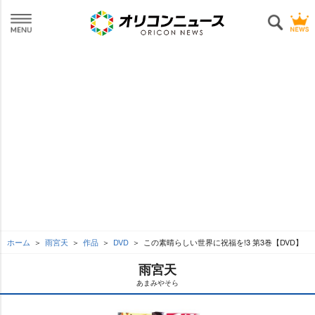
ホーム
雨宮天
作品
DVD
この素晴らしい世界に祝福を!3 第3巻【DVD】
雨宮天
あまみやそら