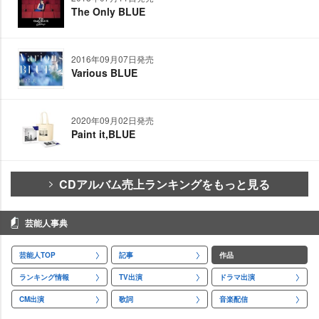
The Only BLUE
2016年09月07日発売
Various BLUE
2020年09月02日発売
Paint it,BLUE
CDアルバム売上ランキングをもっと見る
芸能人事典
芸能人TOP
記事
作品
ランキング情報
TV出演
ドラマ出演
CM出演
歌詞
音楽配信