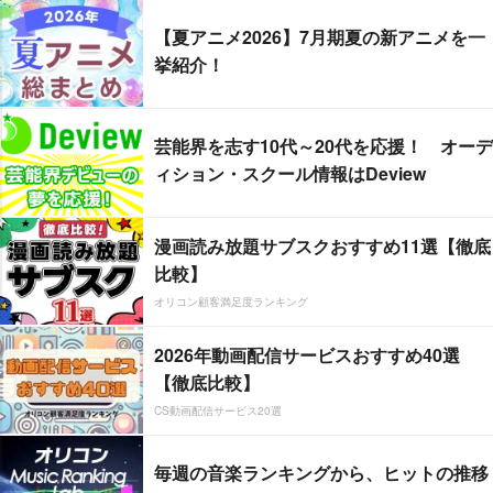
【夏アニメ2026】7月期夏の新アニメを一
挙紹介！
芸能界を志す10代～20代を応援！ オーデ
ィション・スクール情報はDeview
漫画読み放題サブスクおすすめ11選【徹底
比較】
オリコン顧客満足度ランキング
2026年動画配信サービスおすすめ40選
【徹底比較】
CS動画配信サービス20選
毎週の音楽ランキングから、ヒットの推移