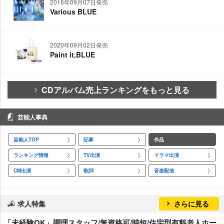
2016年09月07日発売
Various BLUE
2020年09月02日発売
Paint it,BLUE
CDアルバム売上ランキングをもっと見る
芸能人事典
芸能人TOP
記事
作品
ランキング情報
TV出演
ドラマ出演
CM出演
歌詞
音楽配信
求人特集
さらに見る
「未経験OK」調理スタッフ/無資格可/時短/住宅型有料老人ホー