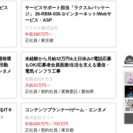
ビス
サービスサポート担当「ラクスルパッケー
ジ」 26-RBM-035-1/インターネット/Webサ
ービス・ASP
ラクスル株式会社
年収380万円～
正社員 / 東京都
開発環
未経験から月給32万円&土日休み!/電話応募
田勤
もOK/応募者全員面接/生活を支える通信・
ンタメ
電気インフラ工事
有限会社K.D.S
月給32万円～
正社員 / 契約社員 / 業務委託 / 愛知県
ITキ
コンテンツプランナー/ゲーム・エンタメ
修」
株式会社コリー
年収400万円～700万円
正社員 / 契約社員 / 東京都