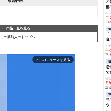
収録内容
と
部
株
年
正社
作品一覧を見る
N
「
この芸能人のトップへ
育
ア
年収
正社
このニュースを見る
arrow_forward_ios
N
急
で
社会
月給
正社
N
当
ウ