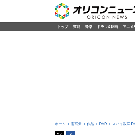
トップ
芸能
音楽
ドラマ&映画
アニメ
ホーム
雨宮天
作品
DVD
スパイ教室 DVD