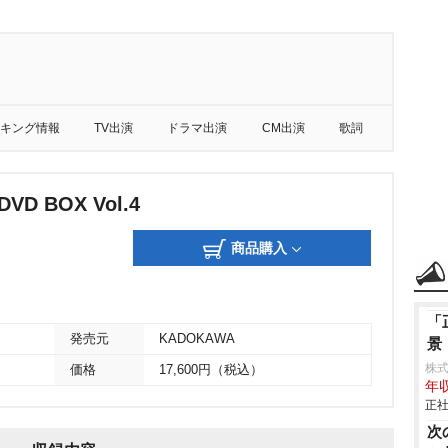
キング情報
TV出演
ドラマ出演
CM出演
歌詞
D BOX Vol.4
商品購入
「
発売元
KADOKAWA
景
株
価格
17,600円（税込）
年収
正社
次