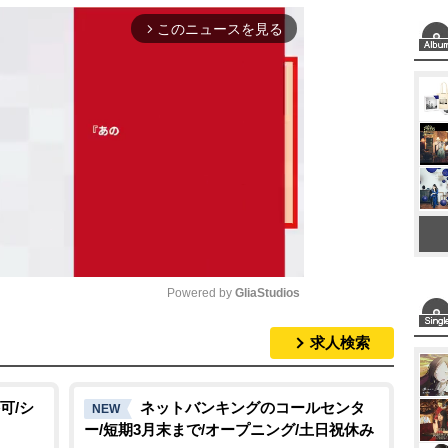
このニュースを見る
arrow_forward_ios
Powered by 
GliaStudios
求人検索
M
u
t
可/シ
ネットバンキングのコールセンタ
NEW
ー/短期3月末まで/オープニング/土日祝休み
e