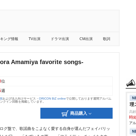
キング情報
TV出演
ドラマ出演
CM出演
歌詞
ra Amamiya favorite songs-
8
位
5
週
N
大樹
および法人向けサービス・
ORICON BiZ online
で公開しております週間アルバム
のランクイン回数を掲載しています。
理
高
商品購入
時給
アル
アナログ盤で、歌謡曲をこよなく愛する自身が選んだフェイバリッ
N