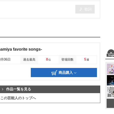
歌詞
miya favorite songs-
8
5
0月06日
過去最高
登場回数
位
週
商品購入
作品一覧を見る
この芸能人のトップへ