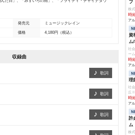
翔んだ日」、「みずいろの雨」、「フライディ・チャイナタウ
フ
株
時給
アル
発売元
ミュージックレイン
N
価格
4,180円（税込）
資
ム
社会
ー
収録曲
時給
アル
歌詞
N
理
社会
丘
歌詞
時給
アル
N
歌詞
許
ム
株