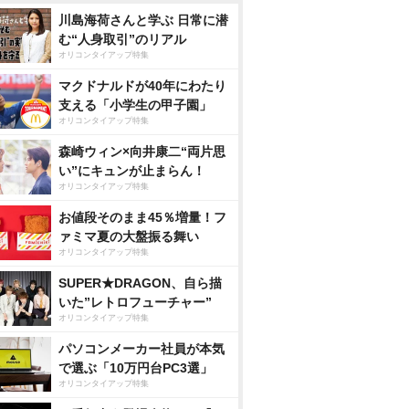
川島海荷さんと学ぶ 日常に潜
む“人身取引”のリアル
オリコンタイアップ特集
マクドナルドが40年にわたり
支える「小学生の甲子園」
オリコンタイアップ特集
森崎ウィン×向井康二“両片思
い”にキュンが止まらん！
オリコンタイアップ特集
お値段そのまま45％増量！フ
ァミマ夏の大盤振る舞い
オリコンタイアップ特集
SUPER★DRAGON、自ら描
いた”レトロフューチャー”
オリコンタイアップ特集
パソコンメーカー社員が本気
で選ぶ「10万円台PC3選」
オリコンタイアップ特集