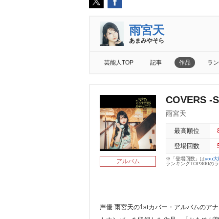
雨宮天
あまみやそら
芸能人TOP
記事
作品
ラン
COVERS -So
雨宮天
最高順位
登場回数
※「登場回数」は
you
アルバム
ランキングTOP300
声優:雨宮天の1stカバー・アルバムの