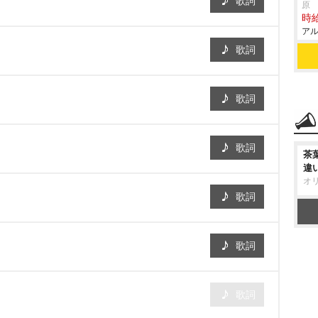
歌詞
原
時給
アル
歌詞
歌詞
歌詞
茶
違
オ
歌詞
歌詞
歌詞