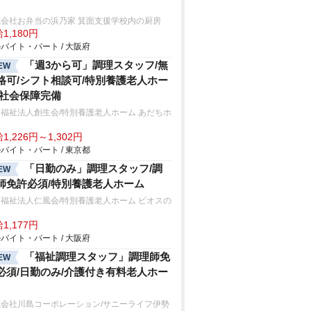
式会社お弁当の浜乃家 箕面支援学校内の厨房
1,180円
バイト・パート / 大阪府
「週3から可」調理スタッフ/無
EW
格可/シフト相談可/特別養護老人ホー
/社会保障完備
福祉法人創生会/特別養護老人ホーム あだちホ
ム
1,226円～1,302円
バイト・パート / 東京都
「日勤のみ」調理スタッフ/調
EW
師免許必須/特別養護老人ホーム
福祉法人仁風会/特別養護老人ホーム ビオスの
Ⅱ
1,177円
バイト・パート / 大阪府
「福祉調理スタッフ」調理師免
EW
必須/日勤のみ/介護付き有料老人ホー
式会社川島コーポレーション/サニーライフ伊勢