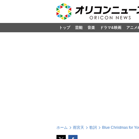
トップ
芸能
音楽
ドラマ&映画
アニメ
ホーム
雨宮天
歌詞
Blue Christmas for