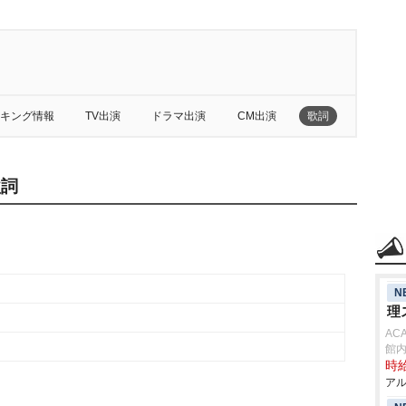
キング情報
TV出演
ドラマ出演
CM出演
歌詞
歌詞
N
理
AC
館
時給
アル