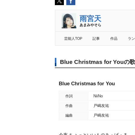
雨宮天
あまみやそら
芸能人TOP
記事
作品
ラン
Blue Christmas for Youの
Blue Christmas for You
NiiNo
作詞
戸嶋友祐
作曲
戸嶋友祐
編曲
今夜 ちょっといいものあ・げ・る