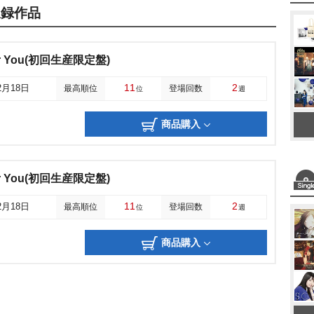
uの収録作品
 for You(初回生産限定盤)
11
2
2月18日
最高順位
登場回数
位
週
商品購入
 for You(初回生産限定盤)
11
2
2月18日
最高順位
登場回数
位
週
商品購入