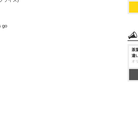
go
茶
違
オ