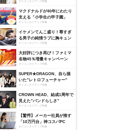
オリコンタイアップ特集
マクドナルドが40年にわたり
支える「小学生の甲子園」
オリコンタイアップ特集
イケメンてんこ盛り！尊すぎ
る男子の純情ラブに胸キュン
オリコンタイアップ特集
大好評につき再び！ファミマ
名物45％増量キャンペーン
オリコンタイアップ特集
SUPER★DRAGON、自ら描
いた”レトロフューチャー”
オリコンタイアップ特集
CROWN HEAD、結成1周年で
見えた”バンドらしさ”
オリコンタイアップ特集
【驚愕】メーカー社員が推す
「10万円台」神コスパPC
オリコンタイアップ特集