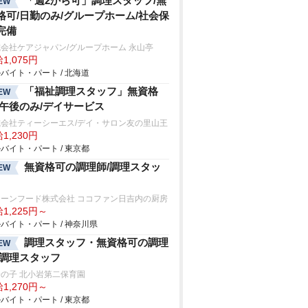
「週2から可」調理スタッフ/無
EW
格可/日勤のみ/グループホーム/社会保
完備
会社ケアジャパン/グループホーム 永山亭
1,075円
バイト・パート / 北海道
「福祉調理スタッフ」無資格
EW
/午後のみ/デイサービス
式会社ティーシーエス/デイ・サロン友の里山王
1,230円
バイト・パート / 東京都
無資格可の調理師/調理スタッ
EW
リーンフード株式会社 ココファン日吉内の厨房
1,225円～
バイト・パート / 神奈川県
調理スタッフ・無資格可の調理
EW
/調理スタッフ
の子 北小岩第二保育園
1,270円～
バイト・パート / 東京都