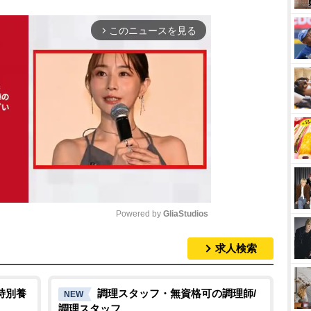
このニュースを見る
arrow_forward_ios
Powered by 
GliaStudios
求人検索
M
u
t
特別養
調理スタッフ・無資格可の調理師/
NEW
調理スタッフ
e