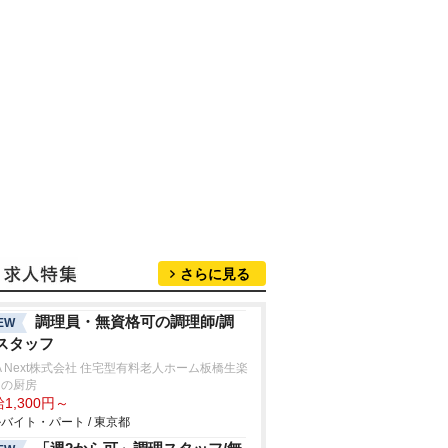
さらに見る
調理員・無資格可の調理師/調
EW
スタッフ
A Next株式会社 住宅型有料老人ホーム板橋生楽
内の厨房
1,300円～
バイト・パート / 東京都