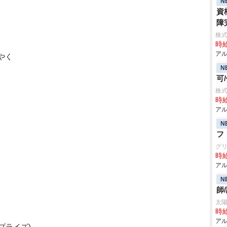
N
資
障
株式
時給
アル
やく
N
可
株
時給
アル
N
フ
グ
時給
アル
N
師
太陽
時給
アル
プライズ)