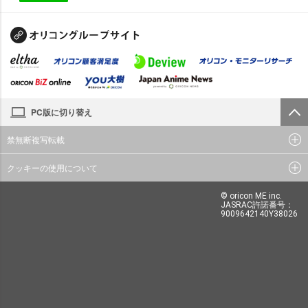
PC版に切り替え
禁無断複写転載
クッキーの使用について
© oricon ME inc.
JASRAC許諾番号：
9009642140Y38026