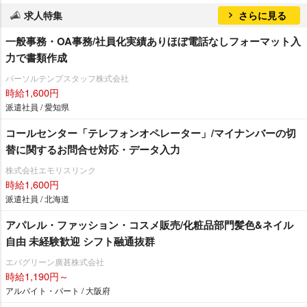
求人特集
さらに見る
一般事務・OA事務/社員化実績ありほぼ電話なしフォーマット入
力で書類作成
パーソルテンプスタッフ株式会社
時給1,600円
派遣社員 / 愛知県
コールセンター「テレフォンオペレーター」/マイナンバーの切
替に関するお問合せ対応・データ入力
株式会社エモリスリンク
時給1,600円
派遣社員 / 北海道
アパレル・ファッション・コスメ販売/化粧品部門髪色&ネイル
自由 未経験歓迎 シフト融通抜群
エバグリーン廣甚株式会社
時給1,190円～
アルバイト・パート / 大阪府