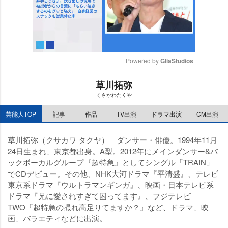
Powered by 
GliaStudios
M
草川拓弥
u
くさかわたく
t
e
芸能人TOP
記事
作品
TV出演
ドラマ出演
CM出演
草川拓弥（クサカワ タクヤ） ダンサー・俳優。1994年11月
24日生まれ、東京都出身。A型。2012年にメインダンサー&バ
ックボーカルグループ『超特急』としてシングル「TRAIN」
でCDデビュー。その他、NHK大河ドラマ『平清盛』、テレビ
東京系ドラマ『ウルトラマンギンガ』、映画・日本テレビ系
ドラマ『兄に愛されすぎて困ってます』、フジテレビ
TWO『超特急の撮れ高足りてますか？』など、ドラマ、映
画、バラエティなどに出演。