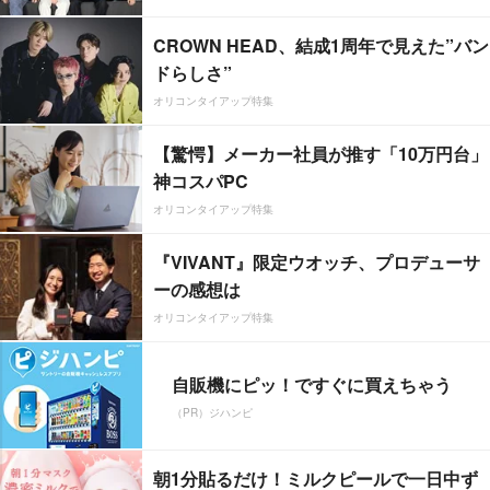
CROWN HEAD、結成1周年で見えた”バン
ドらしさ”
オリコンタイアップ特集
【驚愕】メーカー社員が推す「10万円台」
神コスパPC
オリコンタイアップ特集
『VIVANT』限定ウオッチ、プロデューサ
ーの感想は
オリコンタイアップ特集
自販機にピッ！ですぐに買えちゃう
（PR）ジハンピ
朝1分貼るだけ！ミルクピールで一日中ず