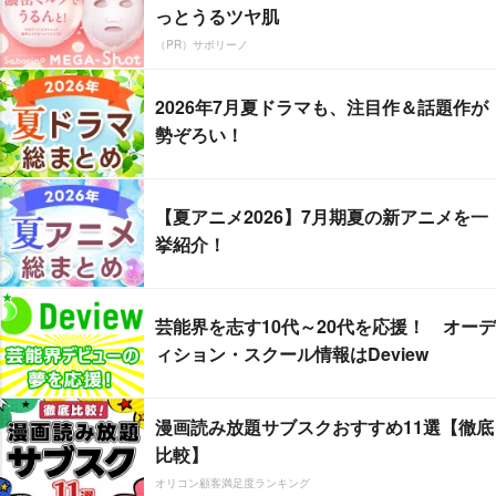
っとうるツヤ肌
（PR）サボリーノ
2026年7月夏ドラマも、注目作＆話題作が
勢ぞろい！
【夏アニメ2026】7月期夏の新アニメを一
挙紹介！
芸能界を志す10代～20代を応援！ オーデ
ィション・スクール情報はDeview
漫画読み放題サブスクおすすめ11選【徹底
比較】
オリコン顧客満足度ランキング