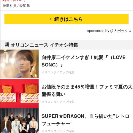
派遣社員 / 愛知県
続きはこちら
sponsored by 求人ボックス
オリコンニュース イチオシ特集
向井康二イケメンすぎ！純愛『（LOVE
SONG）』
オリコンタイアップ特集
お値段そのまま45％増量！ファミマ夏の大
盤振る舞い
オリコンタイアップ特集
SUPER★DRAGON、自ら描いた”レトロ
フューチャー”
オリコンタイアップ特集