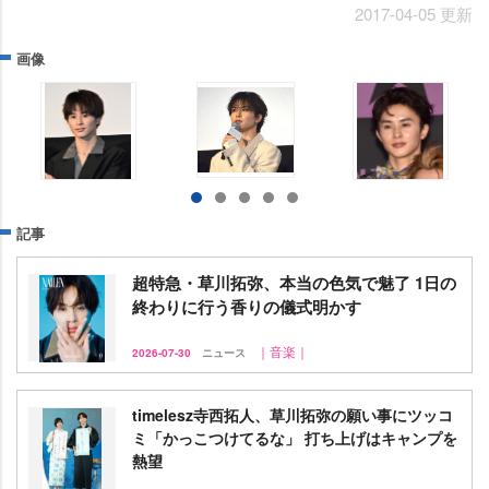
2017-04-05 更新
画像
記事
超特急・草川拓弥、本当の色気で魅了 1日の
終わりに行う香りの儀式明かす
｜音楽｜
2026-07-30
ニュース
timelesz寺西拓人、草川拓弥の願い事にツッコ
ミ「かっこつけてるな」 打ち上げはキャンプを
熱望