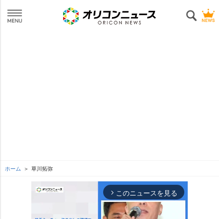
ホーム
草川拓弥
このニュースを見る
arrow_forward_ios