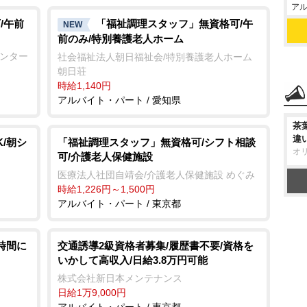
アル
/午前
「福祉調理スタッフ」無資格可/午
NEW
前のみ/特別養護老人ホーム
センター
社会福祉法人朝日福祉会/特別養護老人ホーム
朝日荘
時給1,140円
アルバイト・パート / 愛知県
茶
違
/朝シ
「福祉調理スタッフ」無資格可/シフト相談
オ
可/介護老人保健施設
医療法人社団自靖会/介護老人保健施設 めぐみ
時給1,226円～1,500円
アルバイト・パート / 東京都
時間に
交通誘導2級資格者募集/履歴書不要/資格を
いかして高収入/日給3.8万円可能
株式会社新日本メンテナンス
日給1万9,000円
アルバイト・パート / 東京都