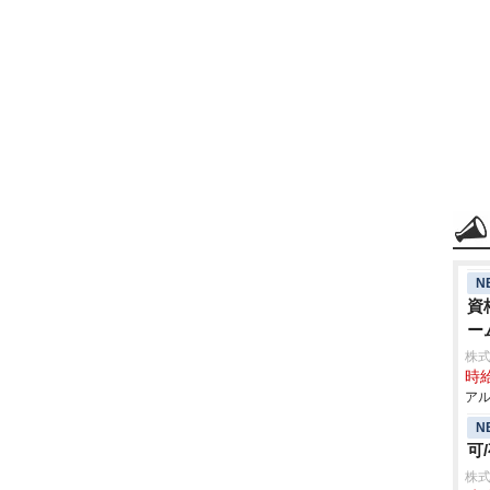
N
資
ー
株式
時給
アル
N
可
株