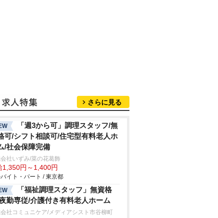
さらに見る
「週3から可」調理スタッフ/無
EW
格可/シフト相談可/住宅型有料老人ホ
ム/社会保障完備
会社いずみ/菜の花葛飾
1,350円～1,400円
バイト・パート / 東京都
「福祉調理スタッフ」無資格
EW
/夜勤専従/介護付き有料老人ホーム
式会社コミュニケア/メディアシスト市谷柳町