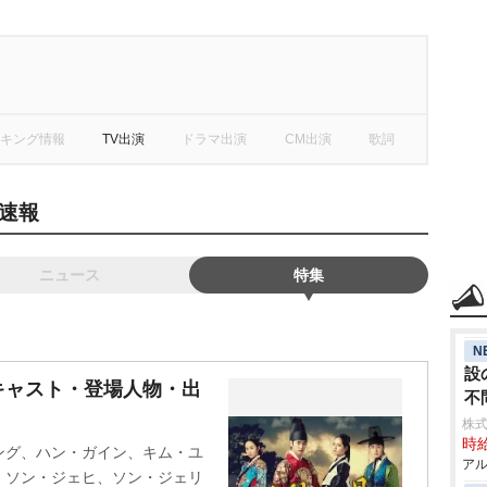
キング情報
TV出演
ドラマ出演
CM出演
歌詞
速報
ニュース
特集
N
設
キャスト・登場人物・出
不
株
時給
ング、ハン・ガイン、キム・ユ
アル
、ソン・ジェヒ、ソン・ジェリ