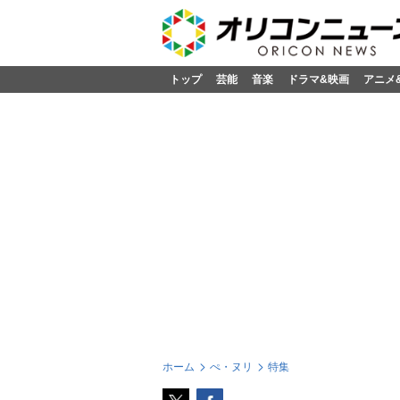
トップ
芸能
音楽
ドラマ&映画
アニメ
ホーム
ぺ・ヌリ
特集