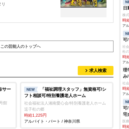
N
ヌリ
日
株
時給
アル
N
可
この芸能人のトップへ
社会
杜
時給
アル
理
求人検索
み
社会
時給
/サー
「福祉調理スタッフ」無資格可/シ
NEW
アル
フト相談可/特別養護老人ホーム
N
2号館
社会福祉法人湘南愛心会/特別養護老人ホーム
可
逗子杜の郷
宅
時給1,225円
アルバイト・パート / 神奈川県
医
時給