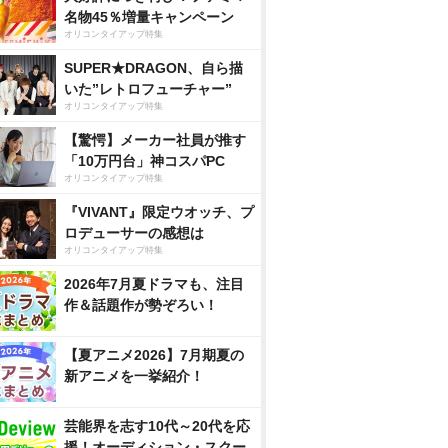
名物45％増量キャンペーン
オリコンタイアップ特集
SUPER★DRAGON、自ら描
いた”レトロフューチャー”
オリコンタイアップ特集
【驚愕】メーカー社員が推す
「10万円台」神コスパPC
オリコンタイアップ特集
『VIVANT』限定ウオッチ、プ
ロデューサーの感想は
オリコンタイアップ特集
2026年7月夏ドラマも、注目
作＆話題作が勢ぞろい！
【夏アニメ2026】7月期夏の
新アニメを一挙紹介！
芸能界を志す10代～20代を応
援！オーディション・スクー