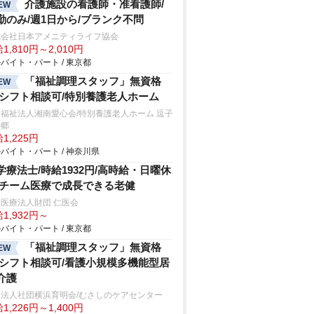
介護施設の看護師・准看護師/
EW
勤のみ/週1日から/ブランク不問
式会社日本アメニティライフ協会
1,810円～2,010円
バイト・パート / 東京都
「福祉調理スタッフ」無資格
EW
/シフト相談可/特別養護老人ホーム
福祉法人湘南愛心会/特別養護老人ホーム 逗子
の郷
1,225円
バイト・パート / 神奈川県
学療法士/時給1932円/高時給・日曜休
/チーム医療で成長できる老健
医療法人財団 仁医会
1,932円～
バイト・パート / 東京都
「福祉調理スタッフ」無資格
EW
/シフト相談可/看護小規模多機能型居
介護
療法人社団横浜育明会/むさしのケアセンター
1,226円～1,400円