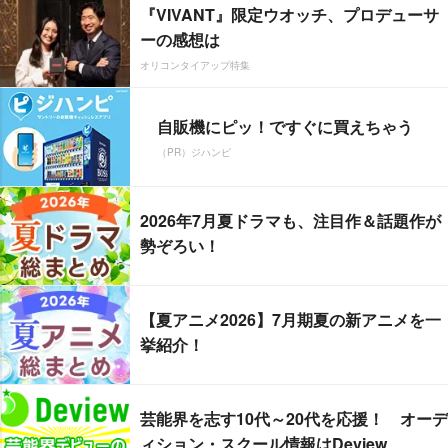
『VIVANT』限定ウオッチ、プロデューサ
ーの感想は
オリコンタイアップ特集
自販機にピッ！ですぐに買えちゃう
（PR）ジハンピ
2026年7月夏ドラマも、注目作＆話題作が
勢ぞろい！
【夏アニメ2026】7月期夏の新アニメを一
挙紹介！
芸能界を志す10代～20代を応援！ オーデ
ィション・スクール情報はDeview