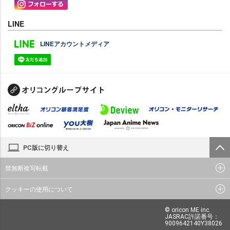
LINE
LINEアカウントメディア
PC版に切り替え
禁無断複写転載
クッキーの使用について
© oricon ME inc.
JASRAC許諾番号：
9009642140Y38026