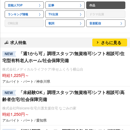
芸能人TOP
記事
作品
ランキング情報
TV出演
ドラマ出演
CM出演
歌詞
音楽配信
求人特集
さらに見る
「週1から可」調理スタッフ/無資格可/シフト相談可/住
NEW
宅型有料老人ホーム/社会保障完備
株式会社メディカルライフケア/幸せふくろう横山台
時給1,225円～
アルバイト・パート / 神奈川県
「未経験OK」調理スタッフ/無資格可/シフト相談可/高
NEW
齢者住宅/社会保障完備
株式会社Risicare/在宅介護支援住宅 なごみの家
時給1,250円～
アルバイト・パート / 愛知県