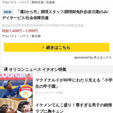
アルバイト・パート / 契約社員 / 北海道
「週2から可」調理スタッフ/調理師免許必須/日勤のみ/
NEW
デイサービス/社会保障完備
株式会社SOYOKAZE/NANAIRO COOKING STUDIO杉並宮前
時給1,426円～1,550円
アルバイト・パート / 東京都
続きはこちら
sponsored by 求人ボックス
オリコンニュース イチオシ特集
マクドナルドが40年にわたり支える「小学
生の甲子園」
オリコンタイアップ特集
イケメンてんこ盛り！尊すぎる男子の純情
ラブに胸キュン