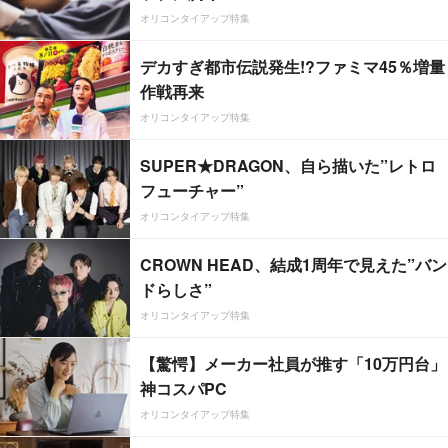
オリコンタイアップ特集
デカすぎ都市伝説発生!?ファミマ45％増量
作戦再来
オリコンタイアップ特集
SUPER★DRAGON、自ら描いた”レトロ
フューチャー”
オリコンタイアップ特集
CROWN HEAD、結成1周年で見えた”バン
ドらしさ”
オリコンタイアップ特集
【驚愕】メーカー社員が推す「10万円台」
神コスパPC
オリコンタイアップ特集