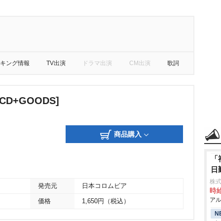
キング情報
TV出演
ドラマ出演
CM出演
歌詞
D+GOODS]
商品購入
「
日
株式
発売元
日本コロムビア
時給
アル
価格
1,650円（税込）
N