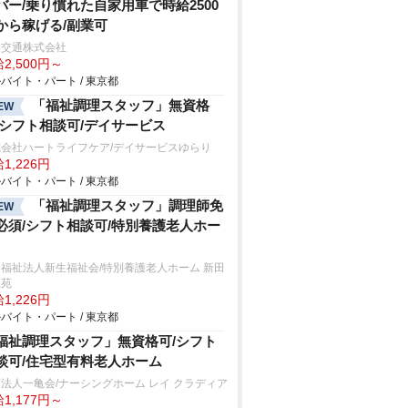
バー/乗り慣れた自家用車で時給2500
から稼げる/副業可
本交通株式会社
2,500円～
バイト・パート / 東京都
「福祉調理スタッフ」無資格
EW
/シフト相談可/デイサービス
式会社ハートライフケア/デイサービスゆらり
1,226円
バイト・パート / 東京都
「福祉調理スタッフ」調理師免
EW
必須/シフト相談可/特別養護老人ホー
福祉法人新生福祉会/特別養護老人ホーム 新田
生苑
1,226円
バイト・パート / 東京都
福祉調理スタッフ」無資格可/シフト
談可/住宅型有料老人ホーム
法人一亀会/ナーシングホーム レイ クラディア
1,177円～