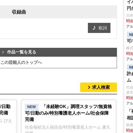
イ
円
収録曲
日
時給
アル
歌詞
N
可
株
作品一覧を見る
時給
アル
この芸能人のトップへ
N
許
ム
求人検索
社会
楽
時給
アル
/日勤
「未経験OK」調理スタッフ/無資格
NEW
「
完備
可/日勤のみ/特別養護老人ホーム/社会保障
相
完備
ム びえ
医療
社会福祉法人福信会/特別養護老人ホーム 麦久
時給