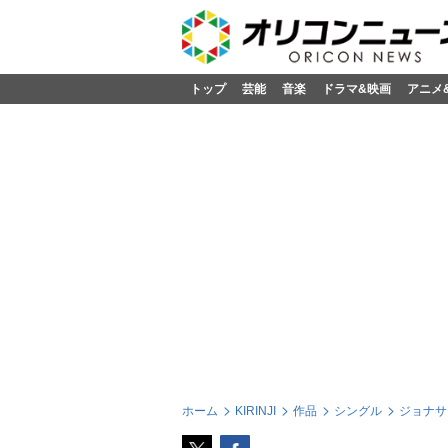
トップ
芸能
音楽
ドラマ&映画
アニメ
ホーム
KIRINJI
作品
シングル
ジョナサン