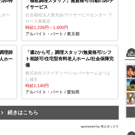
のみ/特
「福祉調理スタッフ」無資格可/日勤のみ/デ
イサービス
人ホー
社会福祉法人善光会/デイサービスセンター フ
ロース東糀谷
時給1,226円～1,600円
アルバイト・パート / 東京都
/調理師
「週2から可」調理スタッフ/無資格可/シフ
ト相談可/住宅型有料老人ホーム/社会保障完
老人ホー
備
株式会社ステイディー/シルバーホームまつよ
し城主
時給1,140円
アルバイト・パート / 愛知県
続きはこちら
sponsored by 求人ボックス