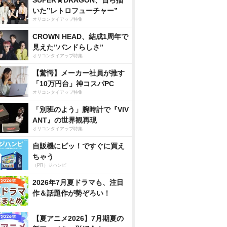
SUPER★DRAGON、自ら描
いた”レトロフューチャー”
オリコンタイアップ特集
CROWN HEAD、結成1周年で
見えた”バンドらしさ”
オリコンタイアップ特集
【驚愕】メーカー社員が推す
「10万円台」神コスパPC
オリコンタイアップ特集
「別班のよう」腕時計で『VIV
ANT』の世界観再現
オリコンタイアップ特集
自販機にピッ！ですぐに買え
ちゃう
（PR）ジハンピ
2026年7月夏ドラマも、注目
作＆話題作が勢ぞろい！
【夏アニメ2026】7月期夏の