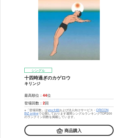
シングル
十四時過ぎのカゲロウ
キリンジ
最高順位：
44
位
登場回数：
2
回
※「登場回数」は
you大樹
および法人向けサービス・
ORICON
BiZ online
で公開しております週間シングルランキングTOP200
のランクイン回数を掲載しています。
商品購入