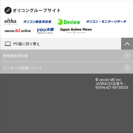
PC版に切り替え
禁無断複写転載
クッキーの使用について
© oricon ME inc.
JASRAC許諾番号：
9009642140Y38026