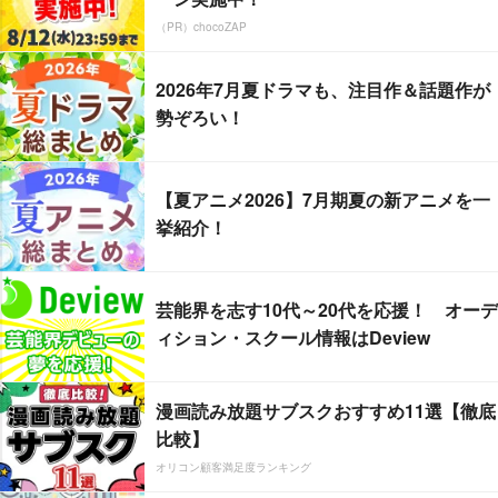
（PR）chocoZAP
2026年7月夏ドラマも、注目作＆話題作が
勢ぞろい！
【夏アニメ2026】7月期夏の新アニメを一
挙紹介！
芸能界を志す10代～20代を応援！ オーデ
ィション・スクール情報はDeview
漫画読み放題サブスクおすすめ11選【徹底
比較】
オリコン顧客満足度ランキング