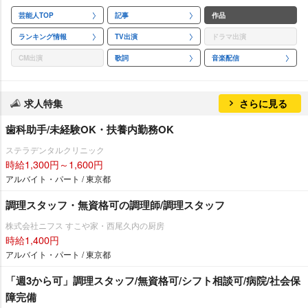
芸能人TOP
記事
作品
ランキング情報
TV出演
ドラマ出演
CM出演
歌詞
音楽配信
求人特集
さらに見る
歯科助手/未経験OK・扶養内勤務OK
ステラデンタルクリニック
時給1,300円～1,600円
アルバイト・パート / 東京都
調理スタッフ・無資格可の調理師/調理スタッフ
株式会社ニフス すこや家・西尾久内の厨房
時給1,400円
アルバイト・パート / 東京都
「週3から可」調理スタッフ/無資格可/シフト相談可/病院/社会保
障完備