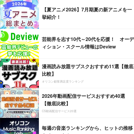
【夏アニメ2026】7月期夏の新アニメを一
挙紹介！
芸能界を志す10代～20代を応援！ オーデ
ィション・スクール情報はDeview
漫画読み放題サブスクおすすめ11選【徹底
比較】
オリコン顧客満足度ランキング
2026年動画配信サービスおすすめ40選
【徹底比較】
CS動画配信サービス20選
毎週の音楽ランキングから、ヒットの推移