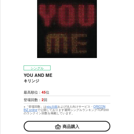
シングル
YOU AND ME
キリンジ
最高順位：
45
位
登場回数：
2
回
※「登場回数」は
you大樹
および法人向けサービス・
ORICON
BiZ online
で公開しております週間シングルランキングTOP200
のランクイン回数を掲載しています。
商品購入