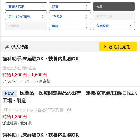
芸能人TOP
記事
作品
ランキング情報
TV出演
ドラマ出演
CM出演
歌詞
音楽配信
求人特集
さらに見る
歯科助手/未経験OK・扶養内勤務OK
医療法人社団樹正会
時給1,300円～1,600円
アルバイト・パート / 東京都
医薬品・医療関連製品の出荷・運搬/寮完備/日勤/日払い/
NEW
工場・製造
UTエージェント株式会社AGT東海第一CU
時給1,350円
派遣社員 / 愛知県
歯科助手/未経験OK・扶養内勤務OK