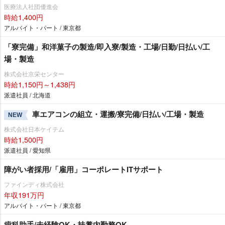
医療法人社団優進会
時給1,400円
アルバイト・パート / 東京都
「寮完備」和洋菓子の製造/即入寮/製造・工場/日勤/日払い/工
場・製造
株式会社京栄センター
時給1,150円～1,438円
派遣社員 / 北海道
車エアコンの組立・運搬/寮完備/日払い/工場・製造
NEW
株式会社日本ケイテム
時給1,500円
派遣社員 / 愛知県
障がい者採用/「雇用」コーポレートITサポート
ファインディ株式会社
年収191万円
アルバイト・パート / 東京都
歯科助手/未経験OK・扶養内勤務OK