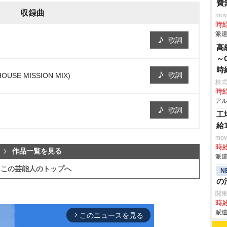
費
収録曲
mo
時給
派遣
歌詞
高
～
時
歌詞
SE MISSION MIX)
株
時給
アル
歌詞
工
給
mo
時給
作品一覧を見る
派遣
この芸能人のトップへ
N
の
関
時給
派遣
このニュースを見る
arrow_forward_ios