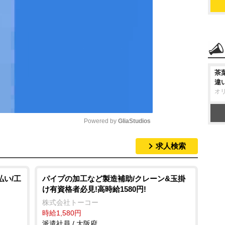
茶
違
オ
Powered by 
GliaStudios
求人検索
M
u
t
払い/工
パイプの加工など製造補助/クレーン&玉掛
け有資格者必見!高時給1580円!
e
株式会社トーコー
時給1,580円
派遣社員 / 大阪府