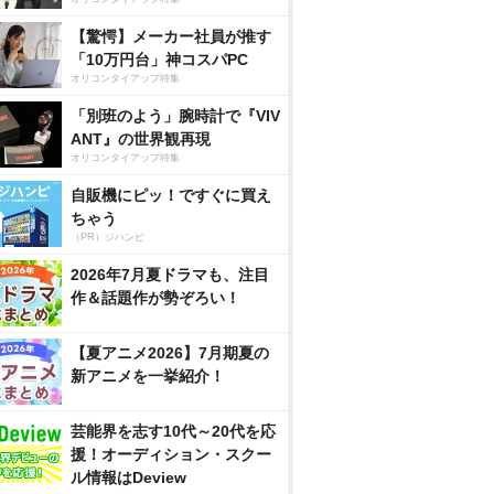
【驚愕】メーカー社員が推す
「10万円台」神コスパPC
オリコンタイアップ特集
「別班のよう」腕時計で『VIV
ANT』の世界観再現
オリコンタイアップ特集
自販機にピッ！ですぐに買え
ちゃう
（PR）ジハンピ
2026年7月夏ドラマも、注目
作＆話題作が勢ぞろい！
【夏アニメ2026】7月期夏の
新アニメを一挙紹介！
芸能界を志す10代～20代を応
援！オーディション・スクー
ル情報はDeview