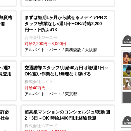
/無資格
まずは短期1ヶ月から試せるメディアPRス
タッフ/残業なし×週1日〜OK/時給2,200
完備
円〜・日払いOK
合同会社ジーニー
時給2,200円～8,000円
アルバイト・パート / 業務委託 / 大阪府
/週3
交通誘導スタッフ/月給40万円可能/週1日～
員登用
OK/重い作業なし!無理なく稼げる
株式会社エイト
月給40万円～
アルバイト・パート / 東京都
免許必
超高級マンションのコンシェルジュ/夜勤 週
/社会
2・3日～OK 時給1400円!未経験歓迎
株式会社ベアーズ