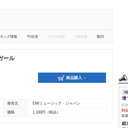
キング情報
TV出演
ドラマ出演
CM出演
歌詞
ガール
商品購入
N
境
発売元
EMIミュージック・ジャパン
関
時給
価格
1,100円（税込）
派遣
組