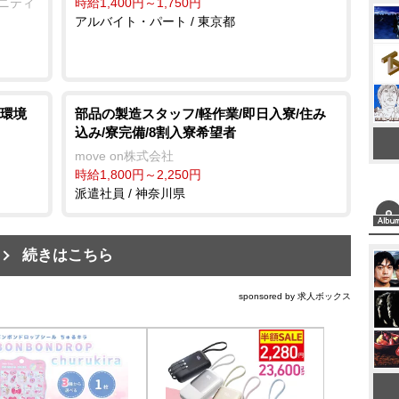
ュニティ
時給1,400円～1,750円
アルバイト・パート / 東京都
環境
部品の製造スタッフ/軽作業/即日入寮/住み
込み/寮完備/8割入寮希望者
move on株式会社
時給1,800円～2,250円
派遣社員 / 神奈川県
続きはこちら
sponsored by 求人ボックス