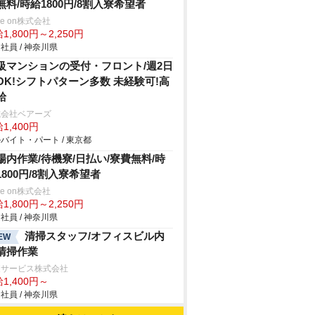
無料/時給1800円/8割入寮希望者
ve on株式会社
1,800円～2,250円
社員 / 神奈川県
級マンションの受付・フロント/週2日
OK!シフトパターン多数 未経験可!高
給
式会社ベアーズ
1,400円
バイト・パート / 東京都
場内作業/待機寮/日払い/寮費無料/時
1800円/8割入寮希望者
ve on株式会社
1,800円～2,250円
社員 / 神奈川県
清掃スタッフ/オフィスビル内
EW
清掃作業
東サービス株式会社
1,400円～
社員 / 神奈川県