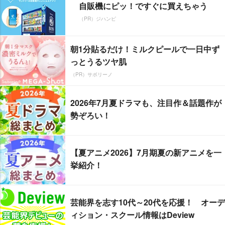
自販機にピッ！ですぐに買えちゃう
（PR）ジハンピ
朝1分貼るだけ！ミルクピールで一日中ず
っとうるツヤ肌
（PR）サボリーノ
2026年7月夏ドラマも、注目作＆話題作が
勢ぞろい！
【夏アニメ2026】7月期夏の新アニメを一
挙紹介！
芸能界を志す10代～20代を応援！ オーデ
ィション・スクール情報はDeview