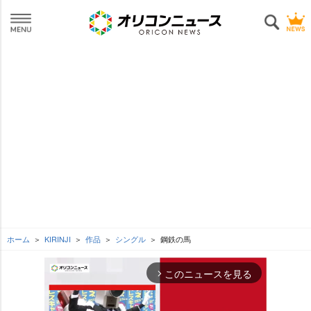
ホーム
KIRINJI
作品
シングル
鋼鉄の馬
このニュースを見る
arrow_forward_ios