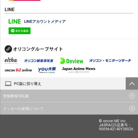
LINE
LINEアカウントメディア
PC版に切り替え
禁無断複写転載
クッキーの使用について
© oricon ME inc.
JASRAC許諾番号：
9009642140Y38026