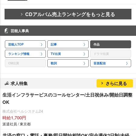
CDアルバム売上ランキングをもっと見る
芸能人事典
芸能人TOP
記事
作品
ランキング情報
TV出演
ドラマ出演
CM出演
歌詞
音楽配信
求人特集
さらに見る
生活インフラサービスのコールセンター/土日祝休み/開始日調整
OK
株式会社ベルシステム24
時給1,700円
派遣社員 / 東京都
共済の窓口・電話・事務/即日開始相談OK/完全週休2日制/未経