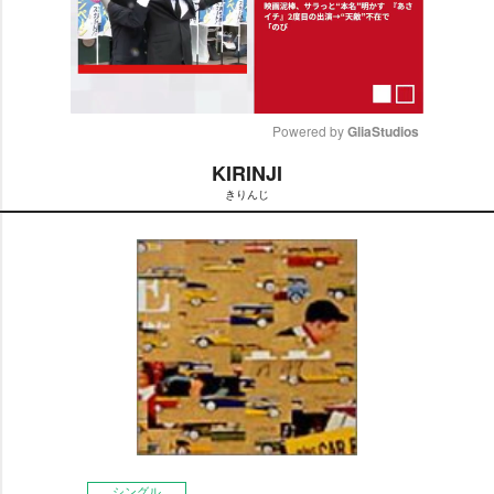
Powered by 
GliaStudios
KIRINJI
M
きりんじ
u
t
e
シングル