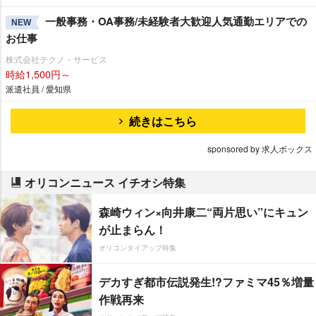
一般事務・OA事務/未経験者大歓迎人気通勤エリアでの
NEW
お仕事
株式会社テクノ・サービス
時給1,500円～
派遣社員 / 愛知県
続きはこちら
sponsored by 求人ボックス
オリコンニュース イチオシ特集
森崎ウィン×向井康二“両片思い”にキュン
が止まらん！
オリコンタイアップ特集
デカすぎ都市伝説発生!?ファミマ45％増量
作戦再来