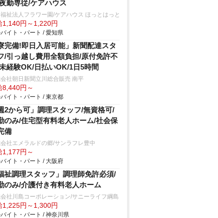
/夜勤専従/ケアハウス
福祉法人フラワー園/ケアハウス ほっとはっと
1,140円～1,220円
バイト・パート / 愛知県
寮完備!即日入居可能」新聞配達スタ
フ/引っ越し費用全額負担/原付免許不
/未経験OK/日払いOK/1日5時間
会社朝日新聞立川総合販売 南平
8,440円～
バイト・パート / 東京都
週2から可」調理スタッフ/無資格可/
勤のみ/住宅型有料老人ホーム/社会保
完備
式会社エメラルドの郷/サンラフレ豊中
1,177円～
バイト・パート / 大阪府
福祉調理スタッフ」調理師免許必須/
勤のみ/介護付き有料老人ホーム
式会社川島コーポレーション/サニーライフ綱島
1,225円～1,300円
バイト・パート / 神奈川県