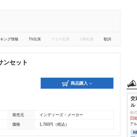
キング情報
TV出演
ドラマ出演
CM出演
歌詞
サンセット
商品購入
交
ル
株
発売元
インディーズ・メーカー
日給
アル
価格
1,760円（税込）
N