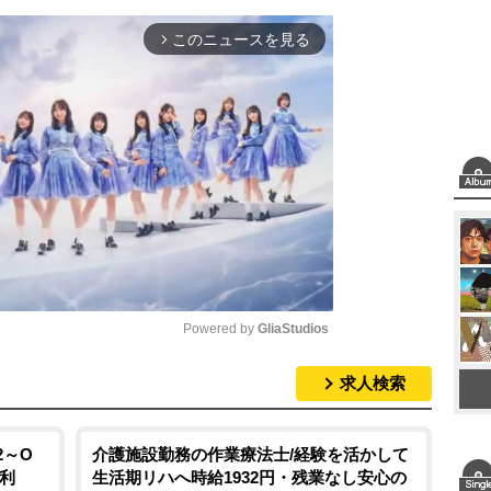
このニュースを見る
arrow_forward_ios
Powered by 
GliaStudios
求人検索
M
u
t
2～O
介護施設勤務の作業療法士/経験を活かして
便利
生活期リハへ時給1932円・残業なし安心の
e