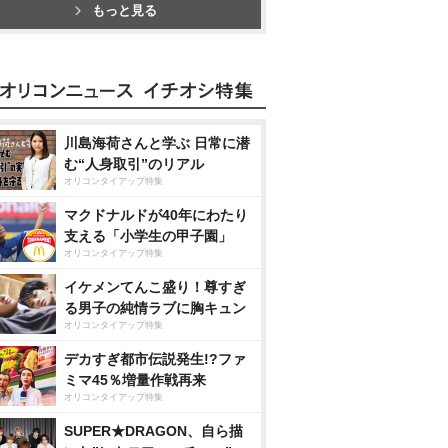
もっと見る
川島海荷さんと学ぶ 日常に潜
む“人身取引”のリアル
オリコンタイアップ特集
マクドナルドが40年にわたり
支える「小学生の甲子園」
オリコンタイアップ特集
イケメンてんこ盛り！尊すぎ
る男子の純情ラブに胸キュン
オリコンタイアップ特集
デカすぎ都市伝説発生!?ファ
ミマ45％増量作戦再来
オリコンタイアップ特集
SUPER★DRAGON、自ら描