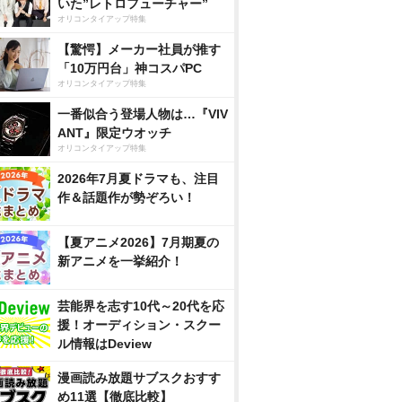
いた”レトロフューチャー”
オリコンタイアップ特集
【驚愕】メーカー社員が推す
「10万円台」神コスパPC
オリコンタイアップ特集
一番似合う登場人物は…『VIV
ANT』限定ウオッチ
オリコンタイアップ特集
2026年7月夏ドラマも、注目
作＆話題作が勢ぞろい！
【夏アニメ2026】7月期夏の
新アニメを一挙紹介！
芸能界を志す10代～20代を応
援！オーディション・スクー
ル情報はDeview
漫画読み放題サブスクおすす
め11選【徹底比較】