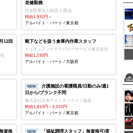
老健勤務
社会医療法人財団 仁医会
時給1,932円～
アルバイト・パート / 東京都
月12回
靴下などを扱う倉庫内作業スタッフ
チュチュアンナデリバリーサービス株式会社
会社
時給1,230円
アルバイト・パート / 大阪府
介護施設の看護職員/日勤のみ/週1
NEW
日から/ブランク不問
株式会社日本アメニティライフ協会
時給1,810円～2,010円
アルバイト・パート / 東京都
/無資格
「福祉調理スタッフ」無資格可/夜
NEW