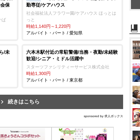
社会保
勤専従/ケアハウス
社会福祉法人フラワー園/ケアハウス ほっとは
かば
っと
時給1,140円～1,220円
アルバイト・パート / 愛知県
ら/未
六本木駅付近の常駐警備/当務・夜勤/未経験
歓迎/シニア・ミドル活躍中
スターツファシリティーサービス株式会社
時給1,300円
アルバイト・パート / 東京都
続きはこちら
sponsored by 求人ボックス