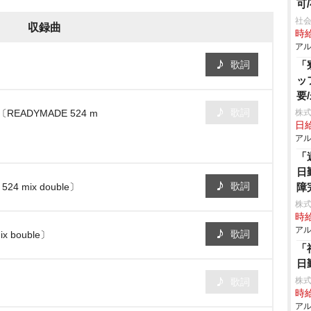
可
社会
収録曲
時給
アル
歌詞
「
ッ
要
歌詞
ADYMADE 524 m
株式
日給
アル
「
日
歌詞
4 mix double〕
障
株
時給
アル
歌詞
 bouble〕
「
日
株
歌詞
時給
アル