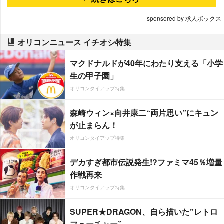
sponsored by 求人ボックス
オリコンニュース イチオシ特集
マクドナルドが40年にわたり支える「小学
生の甲子園」
オリコンタイアップ特集
森崎ウィン×向井康二“両片思い”にキュン
が止まらん！
オリコンタイアップ特集
デカすぎ都市伝説発生!?ファミマ45％増量
作戦再来
オリコンタイアップ特集
SUPER★DRAGON、自ら描いた”レトロ