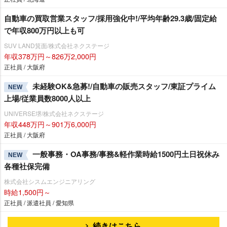
自動車の買取営業スタッフ/採用強化中!/平均年齢29.3歳/固定給
で年収800万円以上も可
SUV LAND箕面/株式会社ネクステージ
年収378万円～826万2,000円
正社員 / 大阪府
未経験OK&急募!/自動車の販売スタッフ/東証プライム
NEW
上場/従業員数8000人以上
UNIVERSE堺/株式会社ネクステージ
年収448万円～901万6,000円
正社員 / 大阪府
一般事務・OA事務/事務&軽作業時給1500円土日祝休み
NEW
各種社保完備
株式会社シスムエンジニアリング
時給1,500円～
正社員 / 派遣社員 / 愛知県
続きはこちら