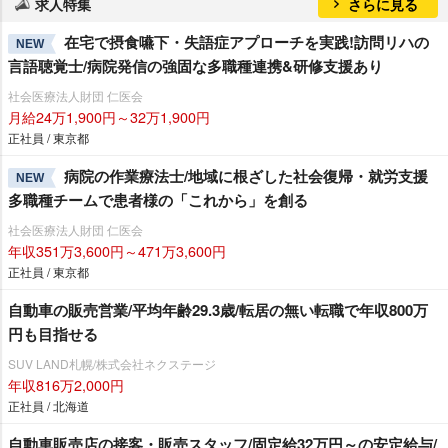
求人特集
さらに見る
在宅で摂食嚥下・失語症アプローチを実践!訪問リハの
NEW
言語聴覚士/病院発信の強固な多職種連携&研修支援あり
社会医療法人財団 仁医会
月給24万1,900円～32万1,900円
正社員 / 東京都
病院の作業療法士/地域に根ざした社会復帰・就労支援
NEW
多職種チームで患者様の「これから」を創る
社会医療法人財団 仁医会
年収351万3,600円～471万3,600円
正社員 / 東京都
自動車の販売営業/平均年齢29.3歳/転居の無い転職で年収800万
円も目指せる
SUV LAND札幌/株式会社ネクステージ
年収816万2,000円
正社員 / 北海道
自動車販売店の接客・販売スタッフ/固定給32万円～の安定給与/