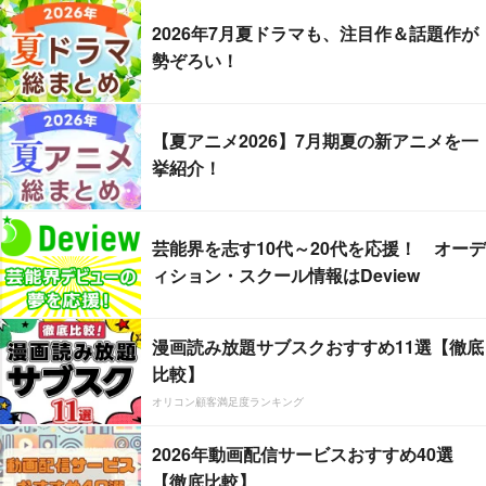
2026年7月夏ドラマも、注目作＆話題作が
勢ぞろい！
【夏アニメ2026】7月期夏の新アニメを一
挙紹介！
芸能界を志す10代～20代を応援！ オーデ
ィション・スクール情報はDeview
漫画読み放題サブスクおすすめ11選【徹底
比較】
オリコン顧客満足度ランキング
2026年動画配信サービスおすすめ40選
【徹底比較】