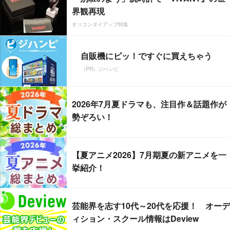
界観再現
オリコンタイアップ特集
自販機にピッ！ですぐに買えちゃう
（PR）ジハンピ
2026年7月夏ドラマも、注目作＆話題作が
勢ぞろい！
【夏アニメ2026】7月期夏の新アニメを一
挙紹介！
芸能界を志す10代～20代を応援！ オーデ
ィション・スクール情報はDeview