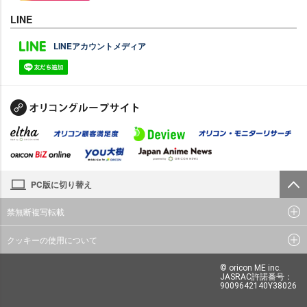
LINE
LINEアカウントメディア
PC版に切り替え
禁無断複写転載
クッキーの使用について
© oricon ME inc.
JASRAC許諾番号：
9009642140Y38026