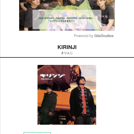
Powered by 
GliaStudios
KIRINJI
M
きりんじ
u
t
e