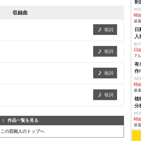
析
WD
収録曲
時給
派遣
日
歌詞
入
株式
日給
歌詞
アル
有
作
歌詞
WD
時給
派遣
歌詞
植
分
WD
時給
作品一覧を見る
派遣
この芸能人のトップへ