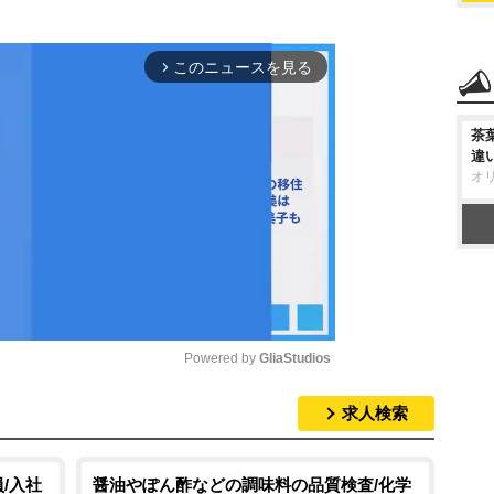
このニュースを見る
arrow_forward_ios
茶
違
オ
Powered by 
GliaStudios
求人検索
M
u
t
/入社
醤油やぽん酢などの調味料の品質検査/化学