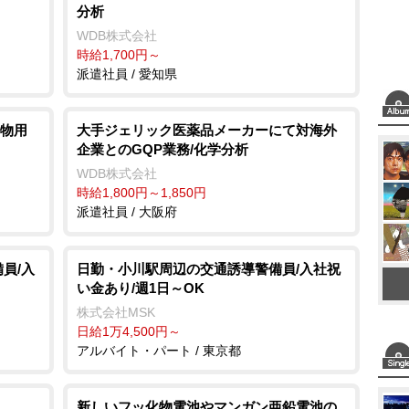
分析
e
WDB株式会社
時給1,700円～
派遣社員 / 愛知県
物用
大手ジェリック医薬品メーカーにて対海外
企業とのGQP業務/化学分析
WDB株式会社
時給1,800円～1,850円
派遣社員 / 大阪府
員/入
日勤・小川駅周辺の交通誘導警備員/入社祝
い金あり/週1日～OK
株式会社MSK
日給1万4,500円～
アルバイト・パート / 東京都
新しいフッ化物電池やマンガン亜鉛電池の