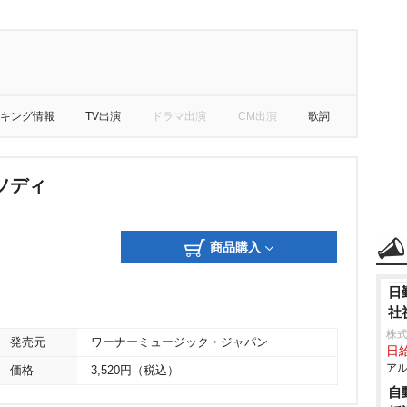
キング情報
TV出演
ドラマ出演
CM出演
歌詞
ソディ
商品購入
日
社
株式
発売元
ワーナーミュージック・ジャパン
日給
アル
価格
3,520円（税込）
自