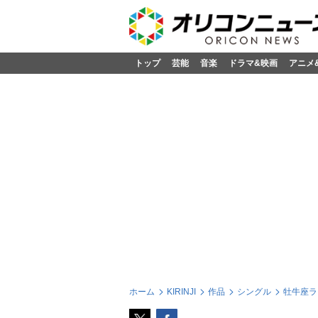
トップ
芸能
音楽
ドラマ&映画
アニメ
ホーム
KIRINJI
作品
シングル
牡牛座ラ