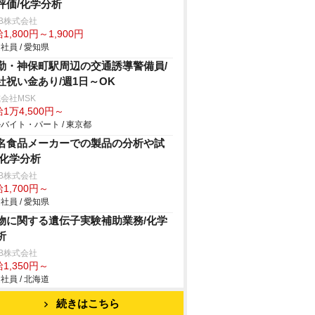
評価/化学分析
B株式会社
1,800円～1,900円
社員 / 愛知県
勤・神保町駅周辺の交通誘導警備員/
社祝い金あり/週1日～OK
会社MSK
1万4,500円～
バイト・パート / 東京都
名食品メーカーでの製品の分析や試
/化学分析
B株式会社
1,700円～
社員 / 愛知県
物に関する遺伝子実験補助業務/化学
析
B株式会社
1,350円～
社員 / 北海道
続きはこちら