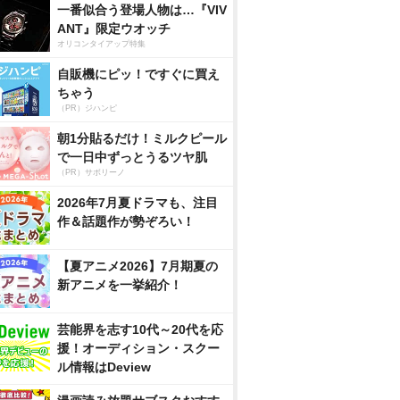
一番似合う登場人物は…『VIV
ANT』限定ウオッチ
オリコンタイアップ特集
自販機にピッ！ですぐに買え
ちゃう
（PR）ジハンピ
朝1分貼るだけ！ミルクピール
で一日中ずっとうるツヤ肌
（PR）サボリーノ
2026年7月夏ドラマも、注目
作＆話題作が勢ぞろい！
【夏アニメ2026】7月期夏の
新アニメを一挙紹介！
芸能界を志す10代～20代を応
援！オーディション・スクー
ル情報はDeview