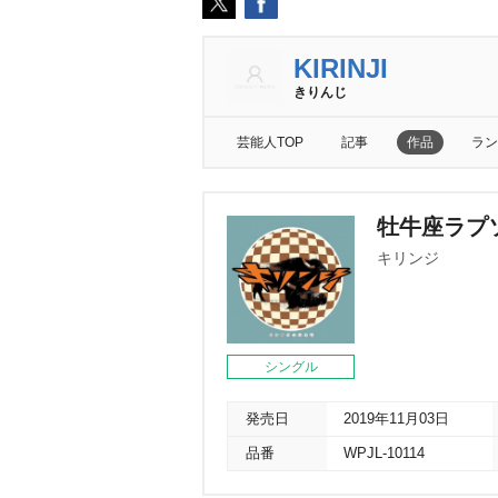
KIRINJI
きりんじ
芸能人TOP
記事
作品
ラン
牡牛座ラプ
キリンジ
シングル
発売日
2019年11月03日
品番
WPJL-10114