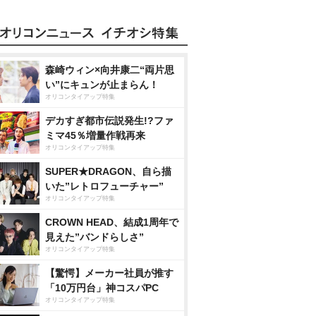
森崎ウィン×向井康二“両片思
い”にキュンが止まらん！
オリコンタイアップ特集
デカすぎ都市伝説発生!?ファ
ミマ45％増量作戦再来
オリコンタイアップ特集
SUPER★DRAGON、自ら描
いた”レトロフューチャー”
オリコンタイアップ特集
CROWN HEAD、結成1周年で
見えた”バンドらしさ”
オリコンタイアップ特集
【驚愕】メーカー社員が推す
「10万円台」神コスパPC
オリコンタイアップ特集