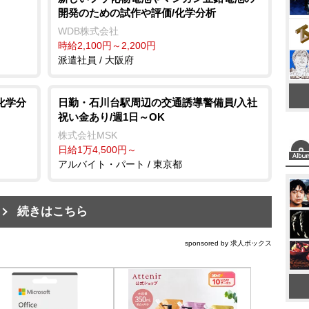
開発のための試作や評価/化学分析
WDB株式会社
時給2,100円～2,200円
派遣社員 / 大阪府
化学分
日勤・石川台駅周辺の交通誘導警備員/入社
祝い金あり/週1日～OK
株式会社MSK
日給1万4,500円～
アルバイト・パート / 東京都
続きはこちら
sponsored by 求人ボックス