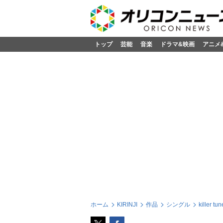
トップ
芸能
音楽
ドラマ&映画
アニメ
ホーム
KIRINJI
作品
シングル
killer tu