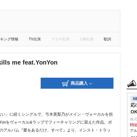
キング情報
TV出演
ドラマ出演
CM出演
歌詞
 kills me feat.YonYon
商品購入
N
応
O
時間がない」に続くシングルで、弓木英梨乃がメイン・ヴォーカルを担
株式
onYonをヴォーカル&ラップでフィーチャリングに迎えた作品。ボ
時給
売のアルバム『愛をあるだけ、すべて』より、インスト・トラッ
アル