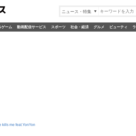
ニュース・特集
&ゲーム
動画配信サービス
スポーツ
社会・経済
グルメ
ビューティ
ラ
ne kills me feat.YonYon