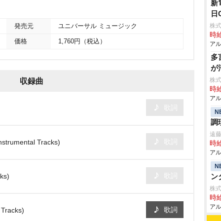
新
日
株式
発売元
ユニバーサル ミュージック
時給
価格
1,760円（税込）
アル
多
が
株式
収録曲
時給
アル
歌詞
N
調
遠
歌詞
strumental Tracks)
時給
アル
N
歌詞
ks)
ン
株式
時給
アル
歌詞
Tracks)