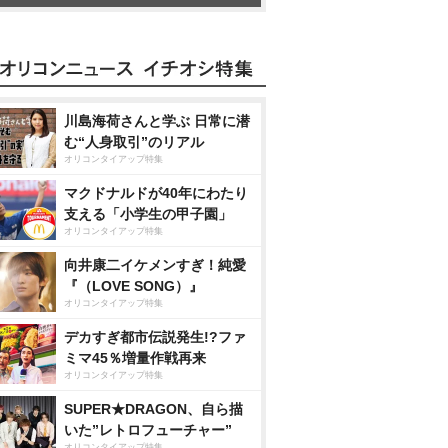
川島海荷さんと学ぶ 日常に潜
む“人身取引”のリアル
オリコンタイアップ特集
マクドナルドが40年にわたり
支える「小学生の甲子園」
オリコンタイアップ特集
向井康二イケメンすぎ！純愛
『（LOVE SONG）』
オリコンタイアップ特集
デカすぎ都市伝説発生!?ファ
ミマ45％増量作戦再来
オリコンタイアップ特集
SUPER★DRAGON、自ら描
いた”レトロフューチャー”
オリコンタイアップ特集