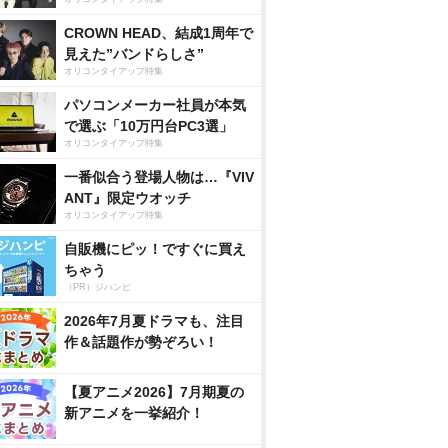
CROWN HEAD、結成1周年で
見えた”バンドらしさ”
オリコンタイアップ特集
パソコンメーカー社員が本気
で選ぶ「10万円台PC3選」
オリコンタイアップ特集
一番似合う登場人物は…『VIV
ANT』限定ウオッチ
オリコンタイアップ特集
自販機にピッ！ですぐに買え
ちゃう
（PR）ジハンピ
2026年7月夏ドラマも、注目
作＆話題作が勢ぞろい！
【夏アニメ2026】7月期夏の
新アニメを一挙紹介！