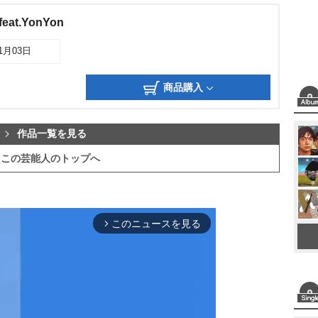
e feat.YonYon
11月03日
商品購入
作品一覧を見る
この芸能人のトップへ
このニュースを見る
arrow_forward_ios