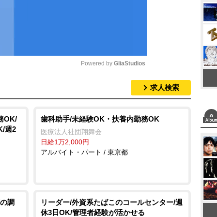
Powered by 
GliaStudios
求人検索
M
u
t
OK/
歯科助手/未経験OK・扶養内勤務OK
/週2
e
医療法人社団翔舞会
日給1万2,000円
アルバイト・パート / 東京都
の調
リーダー/外資系たばこのコールセンター/週
休3日OK/管理者経験が活かせる