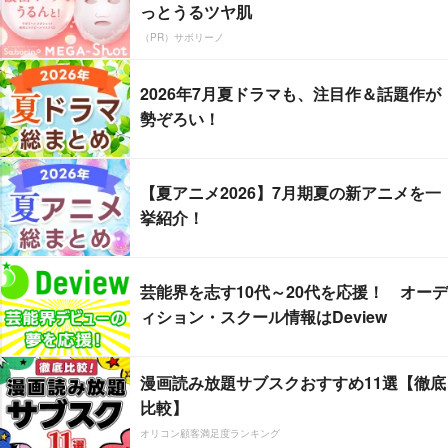
っとうるツヤ肌
（PR）サボリーノ
2026年7月夏ドラマも、注目作＆話題作が
勢ぞろい！
【夏アニメ2026】7月期夏の新アニメを一
挙紹介！
芸能界を志す10代～20代を応援！ オーデ
ィション・スクール情報はDeview
漫画読み放題サブスクおすすめ11選【徹底
比較】
オリコン顧客満足度ランキング