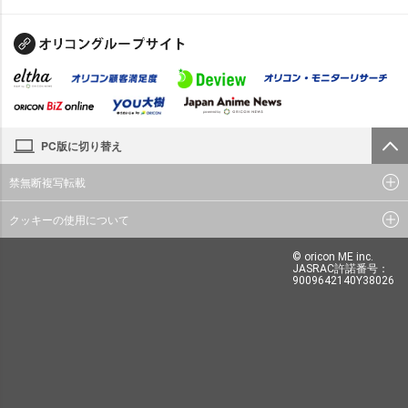
PC版に切り替え
禁無断複写転載
クッキーの使用について
© oricon ME inc.
JASRAC許諾番号：
9009642140Y38026