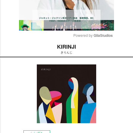
Powered by 
GliaStudios
KIRINJI
M
きりんじ
u
t
e
シングル