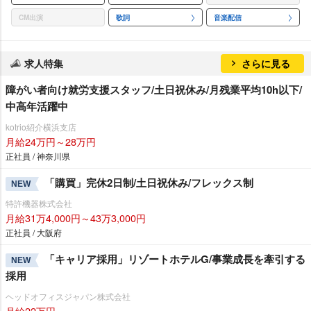
CM出演
歌詞
音楽配信
求人特集
さらに見る
障がい者向け就労支援スタッフ/土日祝休み/月残業平均10h以下/
中高年活躍中
kotrio紹介横浜支店
月給24万円～28万円
正社員 / 神奈川県
「購買」完休2日制/土日祝休み/フレックス制
NEW
特許機器株式会社
月給31万4,000円～43万3,000円
正社員 / 大阪府
「キャリア採用」リゾートホテルG/事業成長を牽引する
NEW
採用
ヘッドオフィスジャパン株式会社
月給22万円～