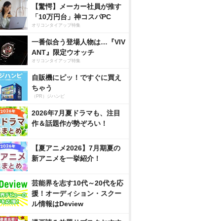
【驚愕】メーカー社員が推す
「10万円台」神コスパPC
オリコンタイアップ特集
一番似合う登場人物は…『VIV
ANT』限定ウオッチ
オリコンタイアップ特集
自販機にピッ！ですぐに買え
ちゃう
（PR）ジハンピ
2026年7月夏ドラマも、注目
作＆話題作が勢ぞろい！
【夏アニメ2026】7月期夏の
新アニメを一挙紹介！
芸能界を志す10代～20代を応
援！オーディション・スクー
ル情報はDeview