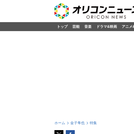
トップ
芸能
音楽
ドラマ&映画
アニメ
ホーム
金子隼也
特集