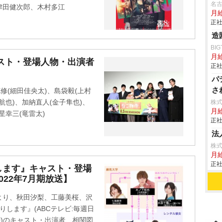
名
津田健次郎、木村多江
月
正社
造
BIG
月
スト・登場人物・出演者
正社
パ
さ
修(細田佳央太)、島袋毅(上村
航也)、加納直人(金子隼也)、
株
月
星幸三(竜雷太)
正社
法
株式
月
正社
します』キャスト・登場
22年7月期放送】
より、秋田汐梨、工藤美桜、沢
します』(ABCテレビ:毎週日
:30)のキャスト・出演者、相関図