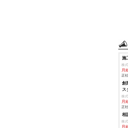
施
株式
月
正社
創
ス
株
月給
正社
相
株
月