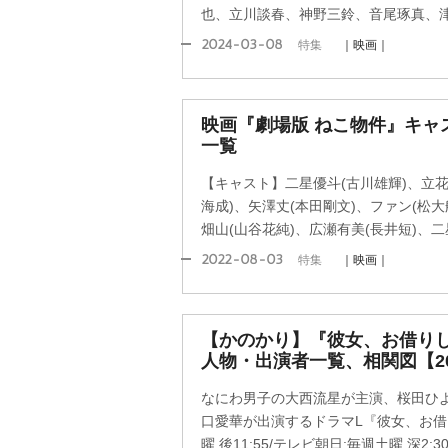
也、立川談春、神野三鈴、音尾琢真、
2024-03-08
特集
｜映画｜
映画『劇場版 ねこ物件』キャ
一覧
【キャスト】二星優斗(古川雄輝)、立花
海成)、矢澤丈(本田剛文)、ファン(松大
畑山(山谷花純)、広瀬有美(長井短)、二
2022-08-03
特集
｜映画｜
【かのかり】『彼女、お借り
人物・出演者一覧、相関図【20
なにわ男子の大西流星が主演、桜田ひ
口愛華が出演するドラマL『彼女、お借り
曜 後11:55/テレビ朝日:毎週土曜 深2