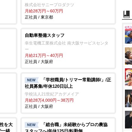
株式会社サニープロダクツ
月給28万円～60万円
正社員 / 東京都
自動車整備スタッフ
幸生電機工業株式会社 南大阪サービスセンタ
ー
月給21万円～40万円
正社員 / 大阪府
「学校職員/トリマー常勤講師/」/正
NEW
社員募集/年休120日以上
学校法人21世紀アカデメイア
月給28万4,000円～38万円
正社員 / 大阪府
来性を大
「総合職」未経験からプロの農協
NEW
で一緒
スタッフへ/年休125日/転勤無