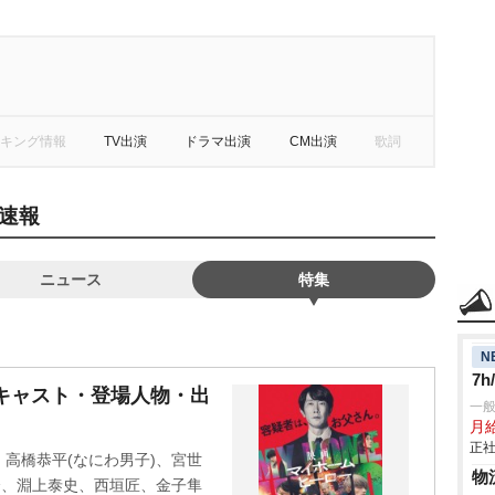
キング情報
TV出演
ドラマ出演
CM出演
歌詞
速報
ニュース
特集
N
7
キャスト・登場人物・出
一
月
正社
高橋恭平(なにわ男子)、宮世
物
介、淵上泰史、西垣匠、金子隼