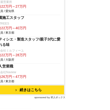
古屋営業所
給22万円～27万円
員 / 愛知県
園施工スタッフ
TREES
給22万円～40万円
員 / 東京都
ティシエ・製造スタッフ/親子3代に愛
れる味
式会社ミルフィーユ
給22万円～28万円
員 / 大阪府
人営業職
会社Naview
給26万円～47万円
員 / 東京都
続きはこちら
sponsored by 求人ボックス