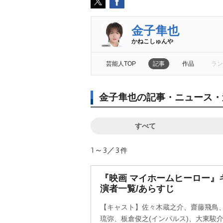
金子隼也
かねこしゅん
芸能人TOP
記事
作品
ラン
金子隼也の記事・ニュース・
すべて
1～3／3
件
『映画 マイホームヒーロー』
演者一覧/あらすじ
【キャスト】佐々木蔵之介、齋藤飛鳥、
琉弥、板倉俊之(インパルス)、大東駿