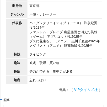
出身地
東京都
ジャンル
声優・ナレーター
代表作
ハミダシクリエイティブ（アニメ） 和泉妃愛
役/2024年
ファントム・ブレイブ 幽霊船団と消えた英雄
（ゲーム） アプリコット役/2025年
ブスに花束を。 （アニメ） 黒川千夏役/2025年
メダリスト（アニメ） 那智鞠緒役/2025年
特技
タイピング
趣味
観劇 歌唱 買い物
長所
努力ができる 集中力がある
短所
忘れっぽい
出典：（
VIPタイムズ社
）
記事