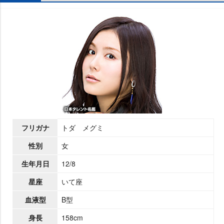
フリガナ
トダ メグミ
性別
女
生年月日
12/8
星座
いて座
血液型
B型
身長
158cm