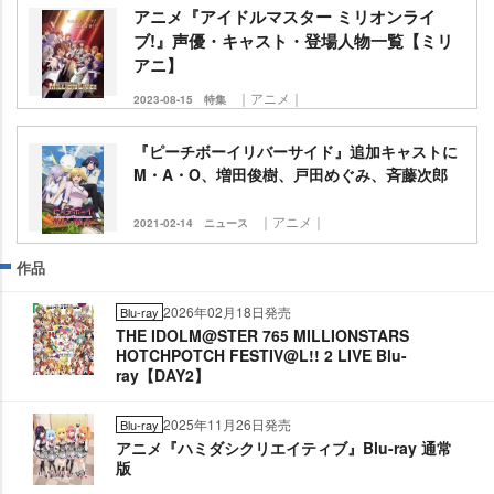
アニメ『アイドルマスター ミリオンライ
ブ!』声優・キャスト・登場人物一覧【ミリ
アニ】
｜アニメ｜
2023-08-15
特集
『ピーチボーイリバーサイド』追加キャストに
M・A・O、増田俊樹、戸田めぐみ、斉藤次郎
｜アニメ｜
2021-02-14
ニュース
作品
2026年02月18日発売
Blu-ray
THE IDOLM@STER 765 MILLIONSTARS
HOTCHPOTCH FESTIV@L!! 2 LIVE Blu-
ray【DAY2】
2025年11月26日発売
Blu-ray
アニメ『ハミダシクリエイティブ』Blu-ray 通常
版