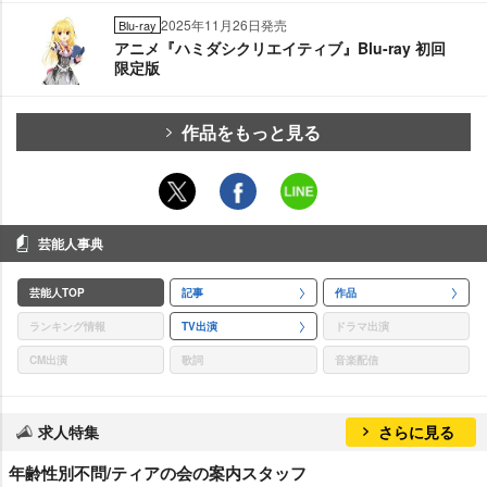
2025年11月26日発売
Blu-ray
アニメ『ハミダシクリエイティブ』Blu-ray 初回
限定版
作品をもっと見る
芸能人事典
芸能人TOP
記事
作品
ランキング情報
TV出演
ドラマ出演
CM出演
歌詞
音楽配信
求人特集
さらに見る
年齢性別不問/ティアの会の案内スタッフ