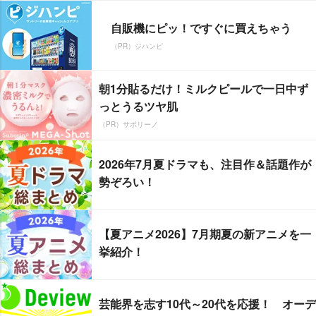
自販機にピッ！ですぐに買えちゃう
（PR）ジハンピ
朝1分貼るだけ！ミルクピールで一日中ず
っとうるツヤ肌
（PR）サボリーノ
2026年7月夏ドラマも、注目作＆話題作が
勢ぞろい！
【夏アニメ2026】7月期夏の新アニメを一
挙紹介！
芸能界を志す10代～20代を応援！ オーデ