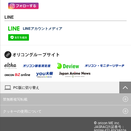
LINE
LINEアカウントメディア
PC版に切り替え
禁無断複写転載
クッキーの使用について
© oricon ME inc.
JASRAC許諾番号：
9009642140Y38026