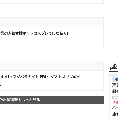
品の人気女性キャラコスプレでひな祭り!」
す!＜フジバラナイト FRI＞ ゲスト:おのののか
N
0
理
齢
株
TV出演情報をもっと見る
時給
アル
主