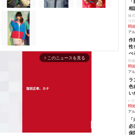
「
相
株式
り
時給
アル
作
性
べ
このニュースを見る
arrow_forward_ios
社会
時給
アル
ラ
色
い
いと
時給
アル
「
必
保