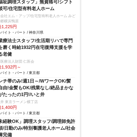
福祉調理スタッフ」無資格可/シフト
談可/住宅型有料老人ホーム
会社エム・アップ/住宅型有料老人ホーム みど
の郷横浜鴨居
1,225円
バイト・パート / 神奈川県
業療法士スタッフ/生活期リハで専門
を磨く時給1932円在宅復帰支援を学
る老健
医療法人財団 仁医会
1,932円～
バイト・パート / 東京都
ンチ帯のみ!週1日～/WワークOK/髪
自由!金髪もOK/残業なし/絶品まかな
がたったの1円!/いと井
井 東京ラーメン横丁店
1,400円
バイト・パート / 東京都
未経験OK」調理スタッフ/調理師免許
須/日勤のみ/特別養護老人ホーム/社会
障完備