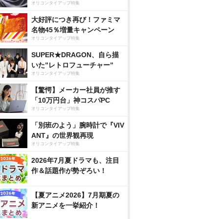
オリコンタイアップ特集
大好評につき再び！ファミマ
名物45％増量キャンペーン
オリコンタイアップ特集
SUPER★DRAGON、自ら描
いた”レトロフューチャー”
オリコンタイアップ特集
【驚愕】メーカー社員が推す
「10万円台」神コスパPC
オリコンタイアップ特集
「別班のよう」腕時計で『VIV
ANT』の世界観再現
オリコンタイアップ特集
2026年7月夏ドラマも、注目
作＆話題作が勢ぞろい！
【夏アニメ2026】7月期夏の
新アニメを一挙紹介！