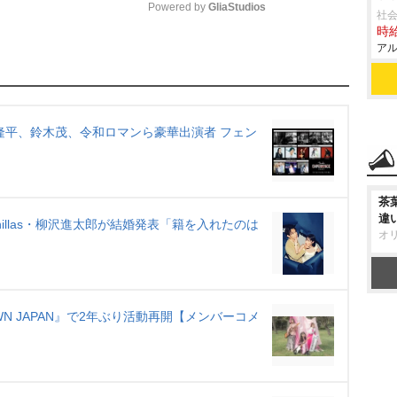
Powered by 
GliaStudios
社会
時給
アル
M
u
t
e
Y)、丸山隆平、鈴木茂、令和ロマンら豪華出演者 フェン
茶
違
o!vanillas・柳沢進太郎が結婚発表「籍を入れたのは
オ
TDOWN JAPAN』で2年ぶり活動再開【メンバーコメ