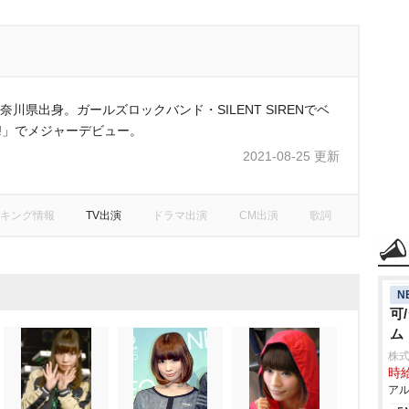
奈川県出身。ガールズロックバンド・SILENT SIRENでベ
Pop!」でメジャーデビュー。
2021-08-25 更新
キング情報
TV出演
ドラマ出演
CM出演
歌詞
N
可
ム
株
時給
アル