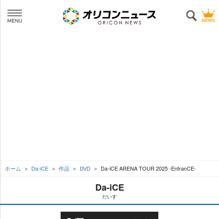
ホーム
Da-iCE
作品
DVD
Da-iCE ARENA TOUR 2025 -EntranCE-
Da-iCE
だいす