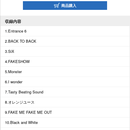
商品購入
収録内容
1.Entrance 6
2.BACK TO BACK
3.SiX
4.FAKESHOW
5.Monster
6.I wonder
7.Tasty Beating Sound
8.オレンジユース
9.FAKE ME FAKE ME OUT
10.Black and White