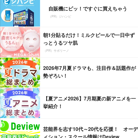
自販機にピッ！ですぐに買えちゃう
（PR）ジハンピ
朝1分貼るだけ！ミルクピールで一日中ず
っとうるツヤ肌
（PR）サボリーノ
2026年7月夏ドラマも、注目作＆話題作が
勢ぞろい！
【夏アニメ2026】7月期夏の新アニメを一
挙紹介！
芸能界を志す10代～20代を応援！ オーデ
ィション・スクール情報はDeview