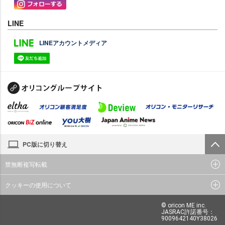
LINE
LINEアカウントメディア
PC版に切り替え
禁無断複写転載
クッキーの使用について
© oricon ME inc.
JASRAC許諾番号：
9009642140Y38026