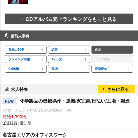
CDアルバム売上ランキングをもっと見る
芸能人事典
芸能人TOP
記事
作品
ランキング情報
TV出演
ドラマ出演
CM出演
歌詞
音楽配信
求人特集
さらに見る
化学製品の機械操作・運搬/寮完備/日払い/工場・製造
NEW
UTエージェント株式会社AGT東海第一CU
時給1,300円
派遣社員 / 愛知県
名古屋エリアのオフィスワーク