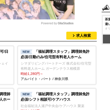
茶
Powered by 
GliaStudios
違
オ
求人検索
M
u
t
可/日
「福祉調理スタッフ」調理師免許
NEW
必須/日勤のみ/住宅型有料老人ホーム
e
シェイ
シマダリビングパートナーズ 株式会社/住宅型
有料老人ホーム ガーデンテラス相模原
時給1,280円～
アルバイト・パート / 神奈川県
/調理師
「福祉調理スタッフ」調理師免許
NEW
老人ホー
必須/シフト相談可/ケアハウス
社会福祉法人瀬戸中央会/ケアハウス 聚楽