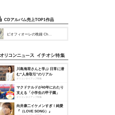
CDアルバム売上TOP1作品
ピオフィオーレの晩鐘 Character Drama CD Vol.6 ダンテ・ファルツォーネ
川島海荷さんと学ぶ 日常に潜
む“人身取引”のリアル
オリコンタイアップ特集
マクドナルドが40年にわたり
支える「小学生の甲子園」
オリコンタイアップ特集
向井康二イケメンすぎ！純愛
『（LOVE SONG）』