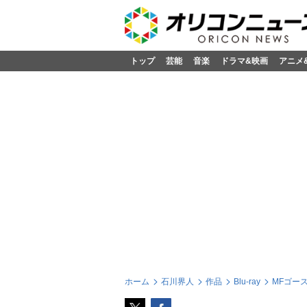
トップ
芸能
音楽
ドラマ&映画
アニメ
ホーム
石川界人
作品
Blu-ray
MFゴースト 