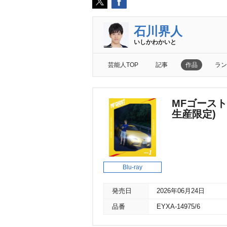
石川界人
いしかわかいと
芸能人TOP
記事
作品
ラン
MFゴースト 3r
生産限定)
Blu-ray
発売日
2026年06月24日
品番
EYXA-14975/6