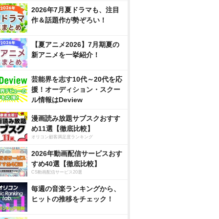
2026年7月夏ドラマも、注目
作＆話題作が勢ぞろい！
【夏アニメ2026】7月期夏の
新アニメを一挙紹介！
芸能界を志す10代～20代を応
援！オーディション・スクー
ル情報はDeview
漫画読み放題サブスクおすす
め11選【徹底比較】
オリコン顧客満足度ランキング
2026年動画配信サービスおす
すめ40選【徹底比較】
CS動画配信サービス20選
毎週の音楽ランキングから、
ヒットの推移をチェック！