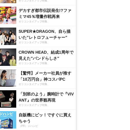
オリコンタイアップ特集
デカすぎ都市伝説発生!?ファ
ミマ45％増量作戦再来
オリコンタイアップ特集
SUPER★DRAGON、自ら描
いた”レトロフューチャー”
オリコンタイアップ特集
CROWN HEAD、結成1周年で
見えた”バンドらしさ”
オリコンタイアップ特集
【驚愕】メーカー社員が推す
「10万円台」神コスパPC
オリコンタイアップ特集
「別班のよう」腕時計で『VIV
ANT』の世界観再現
オリコンタイアップ特集
自販機にピッ！ですぐに買え
ちゃう
（PR）ジハンピ