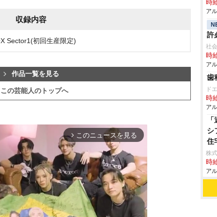
時給
アル
収録内容
N
許
BOX Sector1(初回生産限定)
社会
時給
アル
作品一覧を見る
歯
ド
この芸能人のトップへ
時給
アル
「
シ
このニュースを見る
arrow_forward_ios
住
株式
時給
アル