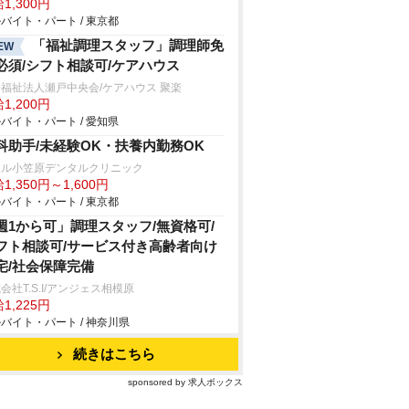
1,300円
バイト・パート / 東京都
「福祉調理スタッフ」調理師免
EW
必須/シフト相談可/ケアハウス
福祉法人瀬戸中央会/ケアハウス 聚楽
1,200円
バイト・パート / 愛知県
科助手/未経験OK・扶養内勤務OK
エル小笠原デンタルクリニック
1,350円～1,600円
バイト・パート / 東京都
週1から可」調理スタッフ/無資格可/
フト相談可/サービス付き高齢者向け
宅/社会保障完備
会社T.S.I/アンジェス相模原
1,225円
バイト・パート / 神奈川県
続きはこちら
sponsored by 求人ボックス