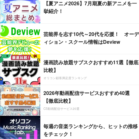
【夏アニメ2026】7月期夏の新アニメを一
挙紹介！
芸能界を志す10代～20代を応援！ オーデ
ィション・スクール情報はDeview
漫画読み放題サブスクおすすめ11選【徹底
比較】
オリコン顧客満足度ランキング
2026年動画配信サービスおすすめ40選
【徹底比較】
CS動画配信サービス20選
毎週の音楽ランキングから、ヒットの推移
をチェック！