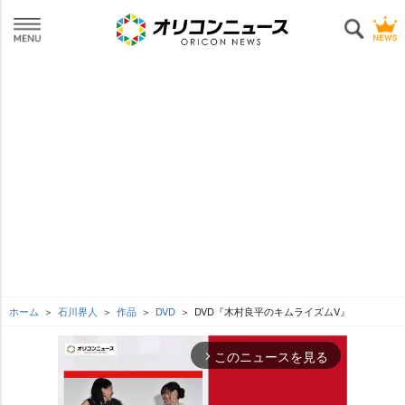
ホーム
石川界人
作品
DVD
DVD『木村良平のキムライズムV』
このニュースを見る
arrow_forward_ios