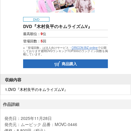
DVD
DVD『木村良平のキムライズムV』
最高順位：
9
位
登場回数：
5
回
※「登場回数」は法人向けサービス・
ORICON BiZ online
で公開
しております週間DVDランキングTOP300のランクイン回数を掲
載しています。
商品購入
収録内容
1.DVD『木村良平のキムライズムV』
作品詳細
発売日：2025年11月28日
発売元：ムービック 品番：MOVC-0446
価格：8,800円（税込）