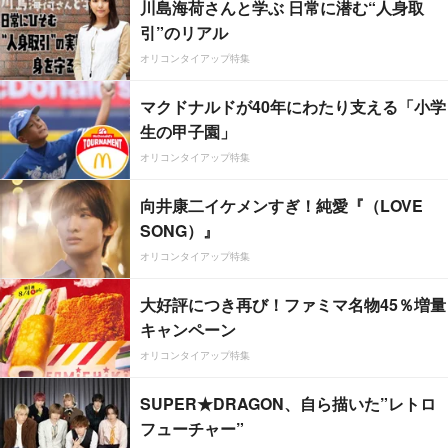
川島海荷さんと学ぶ 日常に潜む“人身取
引”のリアル
オリコンタイアップ特集
マクドナルドが40年にわたり支える「小学
生の甲子園」
オリコンタイアップ特集
向井康二イケメンすぎ！純愛『（LOVE
SONG）』
オリコンタイアップ特集
大好評につき再び！ファミマ名物45％増量
キャンペーン
オリコンタイアップ特集
SUPER★DRAGON、自ら描いた”レトロ
フューチャー”