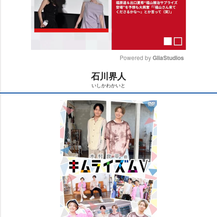
Powered by 
GliaStudios
石川界人
M
いしかわかいと
u
t
e