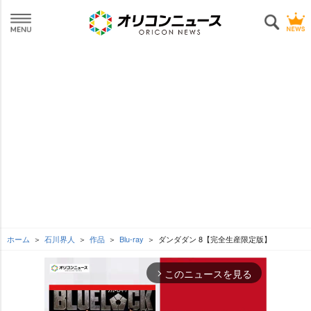
ホーム
石川界人
作品
Blu-ray
ダンダダン 8【完全生産限定版】
このニュースを見る
arrow_forward_ios