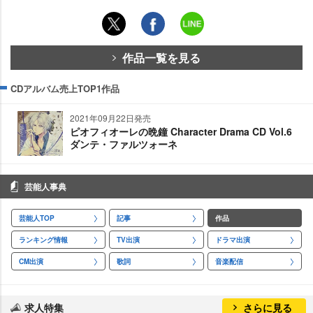
作品一覧を見る
CDアルバム売上TOP1作品
2021年09月22日発売
ピオフィオーレの晩鐘 Character Drama CD Vol.6
ダンテ・ファルツォーネ
芸能人事典
芸能人TOP
記事
作品
ランキング情報
TV出演
ドラマ出演
CM出演
歌詞
音楽配信
求人特集
さらに見る