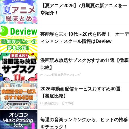
【夏アニメ2026】7月期夏の新アニメを一
挙紹介！
芸能界を志す10代～20代を応援！ オーデ
ィション・スクール情報はDeview
漫画読み放題サブスクおすすめ11選【徹底
比較】
オリコン顧客満足度ランキング
2026年動画配信サービスおすすめ40選
【徹底比較】
CS動画配信サービス20選
毎週の音楽ランキングから、ヒットの推移
をチェック！