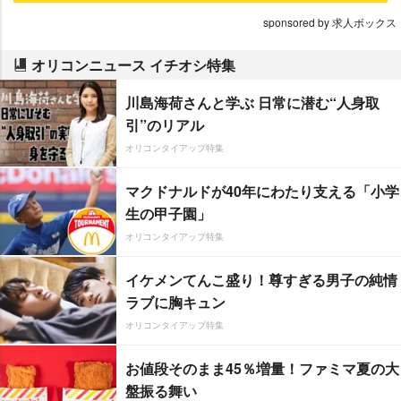
sponsored by 求人ボックス
オリコンニュース イチオシ特集
川島海荷さんと学ぶ 日常に潜む“人身取
引”のリアル
オリコンタイアップ特集
マクドナルドが40年にわたり支える「小学
生の甲子園」
オリコンタイアップ特集
イケメンてんこ盛り！尊すぎる男子の純情
ラブに胸キュン
オリコンタイアップ特集
お値段そのまま45％増量！ファミマ夏の大
盤振る舞い