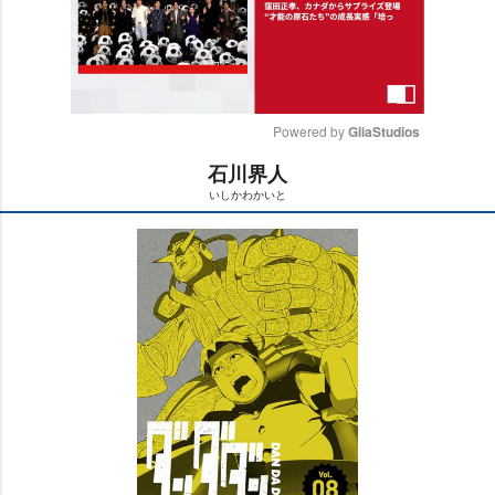
Powered by 
GliaStudios
石川界人
M
いしかわかいと
u
t
e